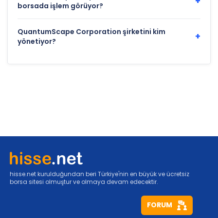
+
borsada işlem görüyor?
QuantumScape Corporation şirketini kim
+
yönetiyor?
hisse.net kurulduğundan beri Türkiye'nin en büyük ve ücretsiz
borsa sitesi olmuştur ve olmaya devam edecektir.
FORUM