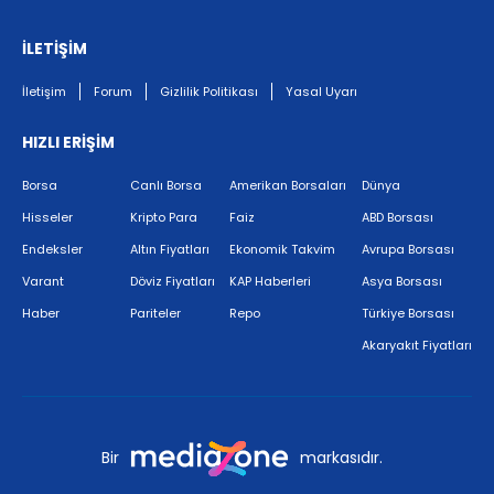
İLETİŞİM
İletişim
Forum
Gizlilik Politikası
Yasal Uyarı
HIZLI ERİŞİM
Borsa
Canlı Borsa
Amerikan Borsaları
Dünya
Hisseler
Kripto Para
Faiz
ABD Borsası
Endeksler
Altın Fiyatları
Ekonomik Takvim
Avrupa Borsası
Varant
Döviz Fiyatları
KAP Haberleri
Asya Borsası
Haber
Pariteler
Repo
Türkiye Borsası
Akaryakıt Fiyatları
Bir
markasıdır.