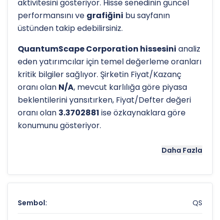
aktivitesini gösteriyor. Hisse senedinin güncel
performansını ve
grafiğini
bu sayfanın
üstünden takip edebilirsiniz.
QuantumScape Corporation hissesini
analiz
eden yatırımcılar için temel değerleme oranları
kritik bilgiler sağlıyor. Şirketin Fiyat/Kazanç
oranı olan
N/A
, mevcut karlılığa göre piyasa
beklentilerini yansıtırken, Fiyat/Defter değeri
oranı olan
3.3702881
ise özkaynaklara göre
konumunu gösteriyor.
Hissenin uzun vadeli trendini ve potansiyel
Daha Fazla
destek-direnç seviyelerini anlamak için
teknik
analiz
göstergeleri önemli araçlardır. Hissenin
52 haftalık yüksek seviyesi olan
$19.07
ve düşük
seviyesi olan
$4.77
, analistlerin
hedef fiyatları
Sembol:
QS
belirlemede referans noktaları olarak hizmet