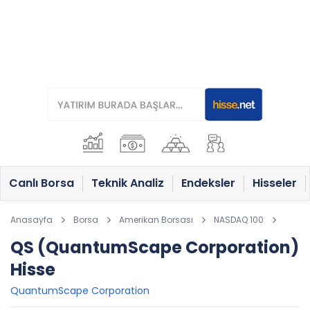
Canlı Borsa
Teknik Analiz
Endeksler
Hisseler
Anasayfa
Borsa
Amerikan Borsası
NASDAQ 100
QS (QuantumScape Corporation)
Hisse
QuantumScape Corporation