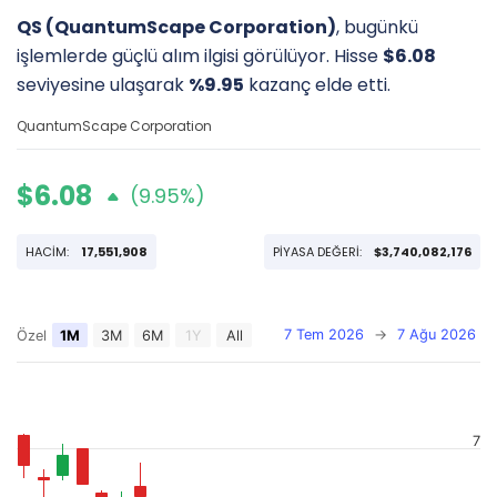
QS (QuantumScape Corporation)
, bugünkü
işlemlerde güçlü alım ilgisi görülüyor. Hisse
$6.08
seviyesine ulaşarak
%9.95
kazanç elde etti.
QuantumScape Corporation
$6.08
(9.95%)
HACİM:
17,551,908
PİYASA DEĞERİ:
$3,740,082,176
7 Tem 2026
→
7 Ağu 2026
Özel
1M
3M
6M
1Y
All
7