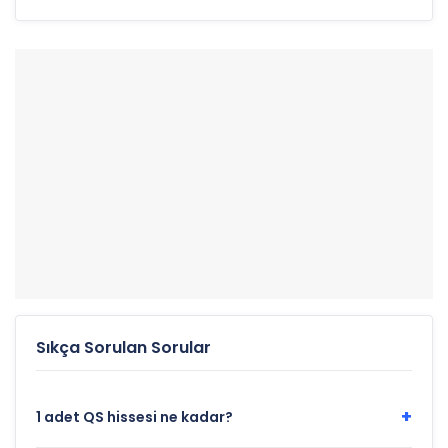
52 Haftalık Düşük:
$4.77
Sıkça Sorulan Sorular
+
1 adet QS hissesi ne kadar?