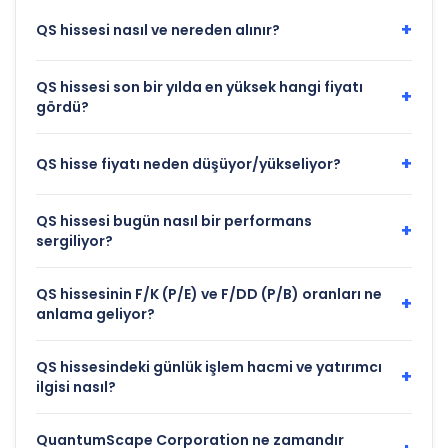
+
QS hissesi nasıl ve nereden alınır?
QS hissesi son bir yılda en yüksek hangi fiyatı
+
gördü?
+
QS hisse fiyatı neden düşüyor/yükseliyor?
QS hissesi bugün nasıl bir performans
+
sergiliyor?
QS hissesinin F/K (P/E) ve F/DD (P/B) oranları ne
+
anlama geliyor?
QS hissesindeki günlük işlem hacmi ve yatırımcı
+
ilgisi nasıl?
QuantumScape Corporation ne zamandır