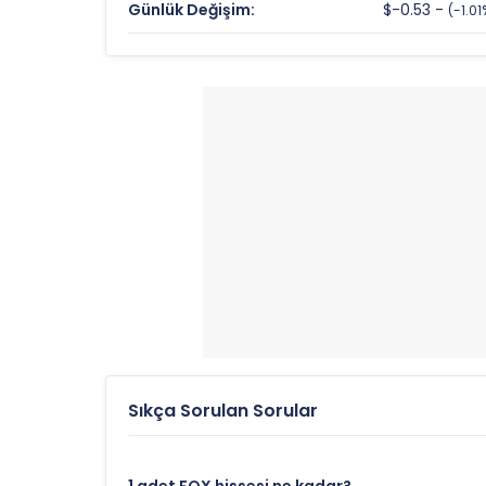
Günlük Değişim:
$-0.53 -
(-1.01
Fiyat/Kazanç (F/K):
Fiyat/Defter Değeri (F/DD):
Fox Corporation Rekorlar ve Önemli 
Günün Yükseği:
52 Haftalık Yüksek:
52 Haftalık Düşük:
Sıkça Sorulan Sorular