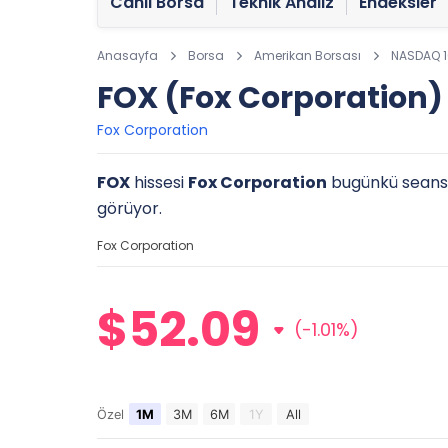
Canlı Borsa
Teknik Analiz
Endeksler
Anasayfa
Borsa
Amerikan Borsası
NASDAQ 
FOX (Fox Corporation)
Fox Corporation
FOX
hissesi
Fox Corporation
bugünkü seansda
görüyor.
Fox Corporation
$52.09
(-1.01%)
Özel
1M
3M
6M
1Y
All