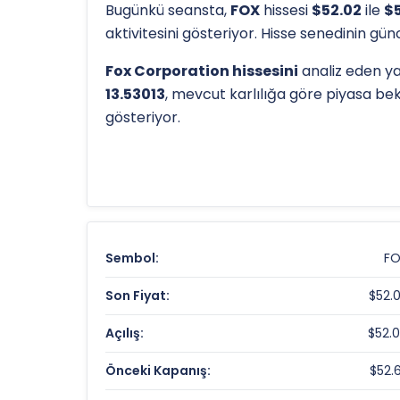
Bugünkü seansta,
FOX
hissesi
$52.02
ile
$
aktivitesini gösteriyor. Hisse senedinin g
Fox Corporation hissesini
analiz eden yat
13.53013
, mevcut karlılığa göre piyasa bek
gösteriyor.
Hissenin uzun vadeli trendini ve potansiye
haftalık yüksek seviyesi olan
$68.18
ve düş
eder.
Fox Corporation Fiyat ve Getiri Özet
Sembol:
F
Güncel Fiyat:
Son Fiyat:
$52.
Günlük Değişim:
Açılış:
$52.
Temettü Getirisi:
Önceki Kapanış:
$52.
Fox Corporation Değerleme Çarpanl