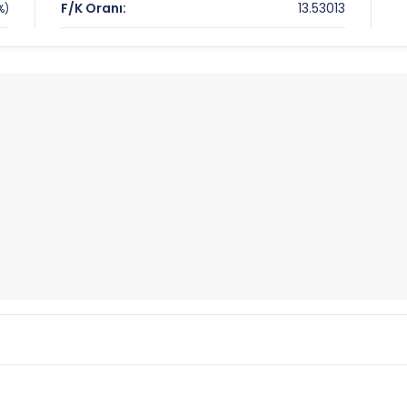
F/K Oranı:
13.53013
%)
Seviyeler