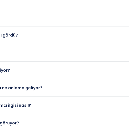
tı gördü?
iyor?
rı ne anlama geliyor?
cı ilgisi nasıl?
 görüyor?