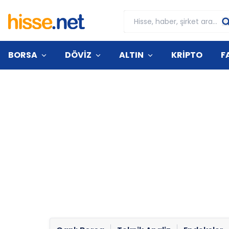
BORSA
DÖVİZ
ALTIN
KRİPTO
F