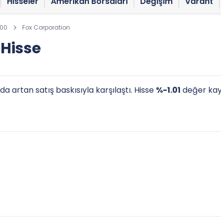
Hisseler
Amerikan Borsaları
Değişim
Varant
100
Fox Corporation
 Hisse
 artan satış baskısıyla karşılaştı. Hisse
%-1.01
değer ka