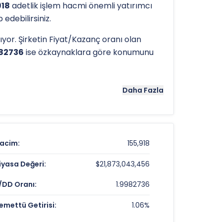
918
adetlik işlem hacmi önemli yatırımcı
edebilirsiniz.
lıyor. Şirketin Fiyat/Kazanç oranı olan
982736
ise özkaynaklara göre konumunu
tergeleri önemli araçlardır. Hissenin 52
Daha Fazla
lemede referans noktaları olarak hizmet
acim:
155,918
$52.09
iyasa Değeri:
$21,873,043,456
-1.01%
/DD Oranı:
1.9982736
1.06%
emettü Getirisi:
1.06%