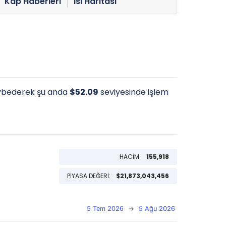
Kap Haberleri
Isı Haritası
ybederek şu anda
$52.09
seviyesinde işlem
HACİM:
155,918
PİYASA DEĞERİ:
$21,873,043,456
5 Tem 2026
→
5 Ağu 2026