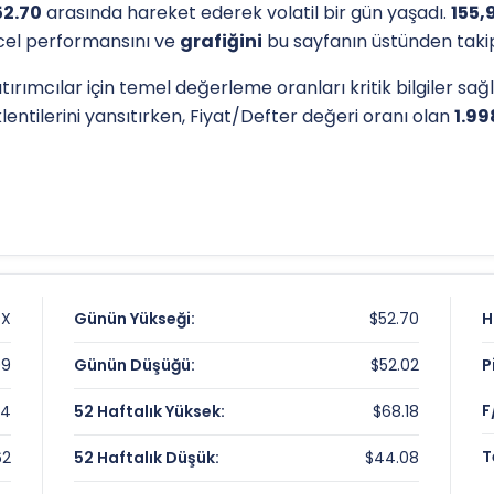
52.70
arasında hareket ederek volatil bir gün yaşadı.
155,
üncel performansını ve
grafiğini
bu sayfanın üstünden takip 
ırımcılar için temel değerleme oranları kritik bilgiler sağ
lentilerini yansıtırken, Fiyat/Defter değeri oranı olan
1.9
l destek-direnç seviyelerini anlamak için
teknik analiz
gös
ük seviyesi olan
$44.08
, analistlerin
hedef fiyatları
belir
i
OX
Günün Yükseği:
$52.70
H
09
Günün Düşüğü:
$52.02
P
F
04
52 Haftalık Yüksek:
$68.18
T
62
52 Haftalık Düşük:
$44.08
arı