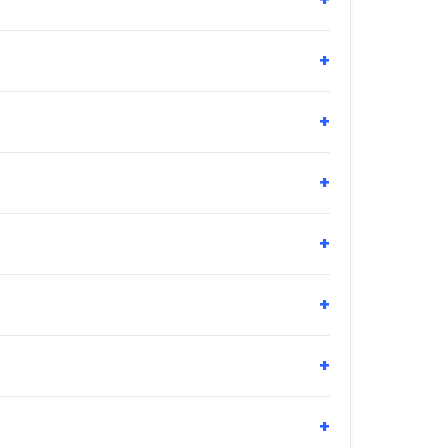
+
+
+
+
+
+
+