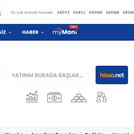
En çok aranan hisseler:
ARDYZ
KARCL
KRDMD
KRDMB
KRDM
AİZ
HABER