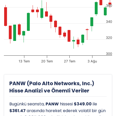
360
340
320
300
13 Tem
20 Tem
27 Tem
3 Ağu
PANW (Palo Alto Networks, Inc.)
Hisse Analizi ve Önemli Veriler
Bugünkü seansta,
PANW
hissesi
$349.00
ile
$361.47
arasında hareket ederek volatil bir gün