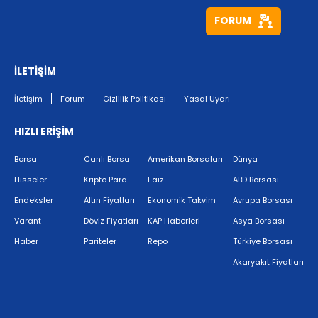
FORUM
İLETİŞİM
İletişim
Forum
Gizlilik Politikası
Yasal Uyarı
HIZLI ERİŞİM
Borsa
Canlı Borsa
Amerikan Borsaları
Dünya
Hisseler
Kripto Para
Faiz
ABD Borsası
Endeksler
Altın Fiyatları
Ekonomik Takvim
Avrupa Borsası
Varant
Döviz Fiyatları
KAP Haberleri
Asya Borsası
Haber
Pariteler
Repo
Türkiye Borsası
Akaryakıt Fiyatları