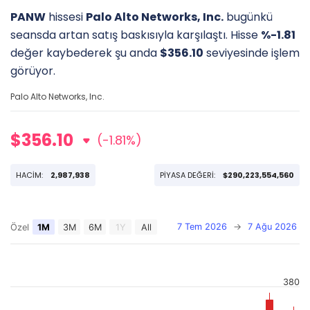
PANW
hissesi
Palo Alto Networks, Inc.
bugünkü
seansda artan satış baskısıyla karşılaştı. Hisse
%-1.81
değer kaybederek şu anda
$356.10
seviyesinde işlem
görüyor.
Palo Alto Networks, Inc.
$356.10
(-1.81%)
HACİM:
2,987,938
PİYASA DEĞERİ:
$290,223,554,560
7 Tem 2026
→
7 Ağu 2026
Özel
1M
3M
6M
1Y
All
380