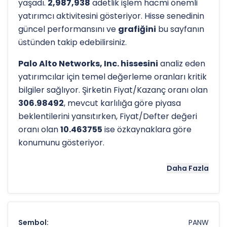
yaşadı.
2,987,938
adetlik işlem hacmi önemli
yatırımcı aktivitesini gösteriyor. Hisse senedinin
güncel performansını ve
grafiğini
bu sayfanın
üstünden takip edebilirsiniz.
Palo Alto Networks, Inc. hissesini
analiz eden
yatırımcılar için temel değerleme oranları kritik
bilgiler sağlıyor. Şirketin Fiyat/Kazanç oranı olan
306.98492
, mevcut karlılığa göre piyasa
beklentilerini yansıtırken, Fiyat/Defter değeri
oranı olan
10.463755
ise özkaynaklara göre
konumunu gösteriyor.
Hissenin uzun vadeli trendini ve potansiyel
Daha Fazla
destek-direnç seviyelerini anlamak için
teknik
analiz
göstergeleri önemli araçlardır. Hissenin
52 haftalık yüksek seviyesi olan
$368.80
ve
düşük seviyesi olan
$139.57
, analistlerin
hedef
Sembol:
PANW