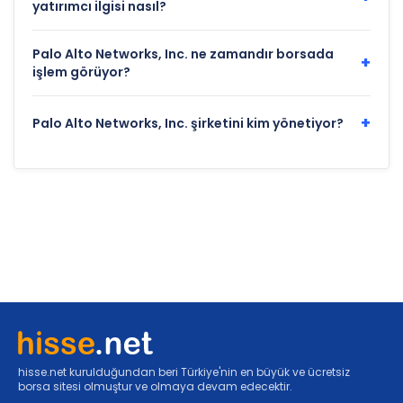
yatırımcı ilgisi nasıl?
Palo Alto Networks, Inc. ne zamandır borsada
+
işlem görüyor?
+
Palo Alto Networks, Inc. şirketini kim yönetiyor?
hisse.net kurulduğundan beri Türkiye'nin en büyük ve ücretsiz
borsa sitesi olmuştur ve olmaya devam edecektir.