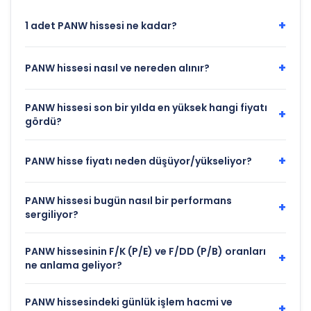
+
1 adet PANW hissesi ne kadar?
+
PANW hissesi nasıl ve nereden alınır?
PANW hissesi son bir yılda en yüksek hangi fiyatı
+
gördü?
+
PANW hisse fiyatı neden düşüyor/yükseliyor?
PANW hissesi bugün nasıl bir performans
+
sergiliyor?
PANW hissesinin F/K (P/E) ve F/DD (P/B) oranları
+
ne anlama geliyor?
PANW hissesindeki günlük işlem hacmi ve
+