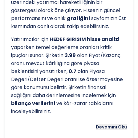
üzerindeki yatırımcı hareketliliğinin bir
göstergesi olarak öne çıkıyor. Hissenin güncel
performansını ve anlık
grafiğini
sayfamızın üst
kısmından canlı olarak takip edebilirsiniz.
Yatırımcılar için
HEDEF GIRISIM hisse analizi
yaparken temel değerleme oranları kritik
ipuçları sunar. Şirketin
3.99
olan Fiyat/Kazanç
oranı, mevcut kârlılığına göre piyasa
beklentisini yansıtırken,
0.7
olan Piyasa
Değeri/Defter Değeri oranı ise özsermayesine
göre konumunu belirtir. Şirketin finansal
sağlığını daha derinlemesine incelemek için
bilanço verilerini
ve kâr-zarar tablolarını
inceleyebilirsiniz.
Hissenin uzun vadeli trendini ve potansiyel
Devamını Oku
destek-direnç seviyelerini anlamak için
teknik