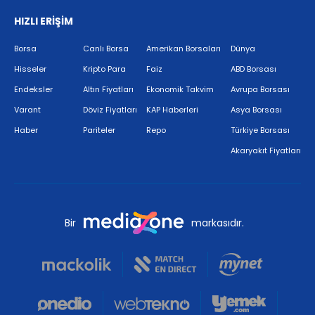
HIZLI ERİŞİM
Borsa
Canlı Borsa
Amerikan Borsaları
Dünya
Hisseler
Kripto Para
Faiz
ABD Borsası
Endeksler
Altın Fiyatları
Ekonomik Takvim
Avrupa Borsası
Varant
Döviz Fiyatları
KAP Haberleri
Asya Borsası
Haber
Pariteler
Repo
Türkiye Borsası
Akaryakıt Fiyatları
Bir
markasıdır.