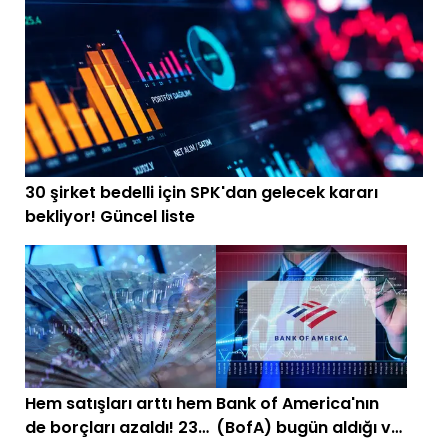
30 şirket bedelli için SPK'dan gelecek kararı
bekliyor! Güncel liste
Hem satışları arttı hem
Bank of America'nın
de borçları azaldı! 23
(BofA) bugün aldığı ve