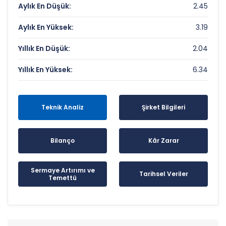
Aylık En Düşük:
2.45
Aylık En Yüksek:
3.19
Yıllık En Düşük:
2.04
Yıllık En Yüksek:
6.34
Teknik Analiz
Şirket Bilgileri
Bilanço
Kâr Zarar
Sermaye Artırımı ve
Tarihsel Veriler
Temettü