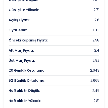
Piyasa Değeri/Defter Değeri (PD/DD):
0.7
Gün İçi En Yüksek:
2.71
HEDEF GIRISIM Rekorlar ve Önemli
Seviyeler
Açılış Fiyatı:
2.6
Fiyat Adımı:
0.01
Bugün Gördüğü En Yüksek Fiyat:
2.71 TL
Son 1 Yılın Zirvesi:
6.34 TL
Önceki Kapanış Fiyatı:
2.58
Son 1 Yılın Dibi:
2.04 TL
Alt Marj Fiyatı:
2.4
Üst Marj Fiyatı:
2.92
20 Günlük Ortalama:
2.643
52 Günlük Ortalama:
2.665
Haftalık En Düşük:
2.45
Haftalık En Yüksek:
2.81