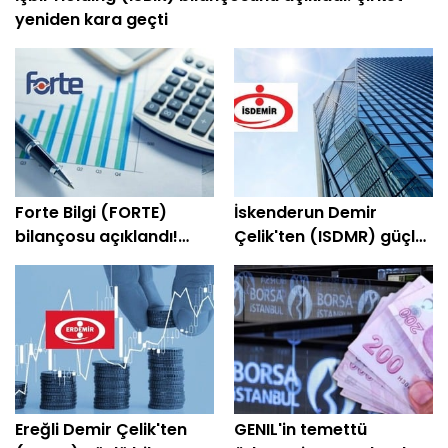
yeniden kara geçti
Forte Bilgi (FORTE)
İskenderun Demir
bilançosu açıklandı!
Çelik'ten (ISDMR) güçlü
Şirket yeniden kâra
bilanço! Net kâr yüzde
geçti
203 arttı
Ereğli Demir Çelik'ten
GENIL'in temettü