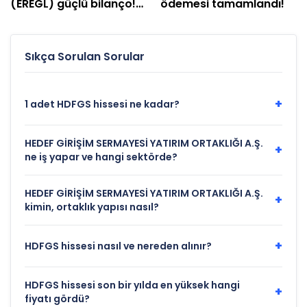
(EREGL) güçlü bilanço!
ödemesi tamamlandı!
Net kâr yüzde 415 arttı
Sıkça Sorulan Sorular
+
1 adet HDFGS hissesi ne kadar?
HEDEF GİRİŞİM SERMAYESİ YATIRIM ORTAKLIĞI A.Ş.
+
ne iş yapar ve hangi sektörde?
HEDEF GİRİŞİM SERMAYESİ YATIRIM ORTAKLIĞI A.Ş.
+
kimin, ortaklık yapısı nasıl?
+
HDFGS hissesi nasıl ve nereden alınır?
HDFGS hissesi son bir yılda en yüksek hangi
+
fiyatı gördü?