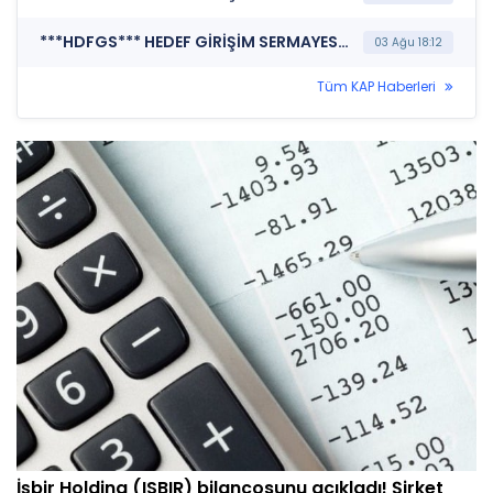
***HDFGS*** HEDEF GİRİŞİM SERMAYESİ YATIRIM ORTAKLIĞI A.Ş. (Faaliyet Raporu (Konsolide Olmayan))
03 Ağu 18:12
Tüm KAP Haberleri
İşbir Holding (ISBIR) bilançosunu açıkladı! Şirket