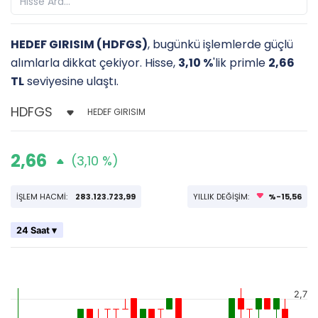
HEDEF GIRISIM (HDFGS)
, bugünkü işlemlerde güçlü
alımlarla dikkat çekiyor. Hisse,
3,10 %
'lik primle
2,66
TL
seviyesine ulaştı.
HEDEF GIRISIM
2,66
(3,10 %)
İŞLEM HACMİ:
283.123.723,99
YILLIK DEĞİŞİM:
%-15,56
24 Saat ▾
2,7