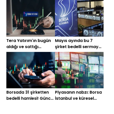
hissede çifte başarı
sattığı hisseler!
Tera Yatırım'ın bugün
Mayıs ayında bu 7
aldığı ve sattığı
şirket bedelli sermaye
hisseler
artırım kararı aldı
Borsada 31 şirketten
Piyasanın nabzı: Borsa
bedelli hamlesi! Güncel
İstanbul ve küresel
tam liste
piyasalarda gün
başlarken (18 Mayıs)