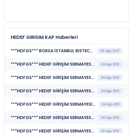
HEDEF GIRISIM KAP Haberleri
***HDFGS*** BORSA İSTANBUL BISTECH DEVRE KESİCİ UYGULAMASI (Pay Bazında Devre Kesici Bildirimi)
05 Ağu 14:07
***HDFGS*** HEDEF GİRİŞİM SERMAYESİ YATIRIM ORTAKLIĞI A.Ş. (Katılım Finansı İlkeleri Bilgi Formu )
04 Ağu 18:12
***HDFGS*** HEDEF GİRİŞİM SERMAYESİ YATIRIM ORTAKLIĞI A.Ş. (Portföy Sınırlamalarına, Finansal Borç ve Toplam Gider Sınırına Uyumun Kontrolü)
04 Ağu 18:12
***HDFGS*** HEDEF GİRİŞİM SERMAYESİ YATIRIM ORTAKLIĞI A.Ş. (Portföy Sınırlamalarına, Finansal Borç ve Toplam Gider Sınırına Uyumun Kontrolü)
04 Ağu 18:12
***HDFGS*** HEDEF GİRİŞİM SERMAYESİ YATIRIM ORTAKLIĞI A.Ş. (Portföy Sınırlamalarına, Finansal Borç ve Toplam Gider Sınırına Uyumun Kontrolü)
04 Ağu 18:11
***HDFGS*** HEDEF GİRİŞİM SERMAYESİ YATIRIM ORTAKLIĞI A.Ş. (Portföy Sınırlamalarına, Finansal Borç ve Toplam Gider Sınırına Uyumun Kontrolü)
03 Ağu 18:13
***HDFGS*** HEDEF GİRİŞİM SERMAYESİ YATIRIM ORTAKLIĞI A.Ş. (Sorumluluk Beyanı (Konsolide Olmayan))
03 Ağu 18:12