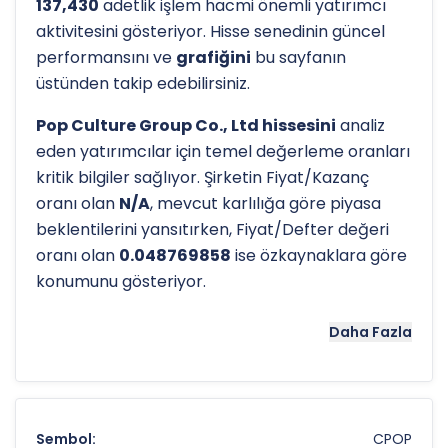
137,430
adetlik işlem hacmi önemli yatırımcı
aktivitesini gösteriyor. Hisse senedinin güncel
performansını ve
grafiğini
bu sayfanın
üstünden takip edebilirsiniz.
Pop Culture Group Co., Ltd hissesini
analiz
eden yatırımcılar için temel değerleme oranları
kritik bilgiler sağlıyor. Şirketin Fiyat/Kazanç
oranı olan
N/A
, mevcut karlılığa göre piyasa
beklentilerini yansıtırken, Fiyat/Defter değeri
oranı olan
0.048769858
ise özkaynaklara göre
konumunu gösteriyor.
Hissenin uzun vadeli trendini ve potansiyel
Daha Fazla
destek-direnç seviyelerini anlamak için
teknik
analiz
göstergeleri önemli araçlardır. Hissenin
52 haftalık yüksek seviyesi olan
$26.10
ve düşük
seviyesi olan
$0.29
, analistlerin
hedef fiyatları
Sembol:
CPOP