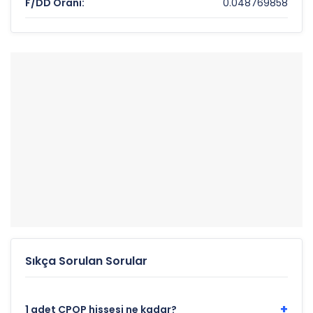
F/DD Oranı:
0.048769858
52 Haftalık Yüksek:
$26.10
52 Haftalık Düşük:
$0.29
Sıkça Sorulan Sorular
+
1 adet CPOP hissesi ne kadar?