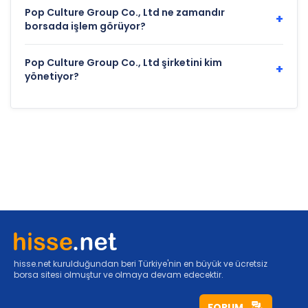
Pop Culture Group Co., Ltd ne zamandır
+
borsada işlem görüyor?
Pop Culture Group Co., Ltd şirketini kim
+
yönetiyor?
hisse.net kurulduğundan beri Türkiye'nin en büyük ve ücretsiz
borsa sitesi olmuştur ve olmaya devam edecektir.
FORUM