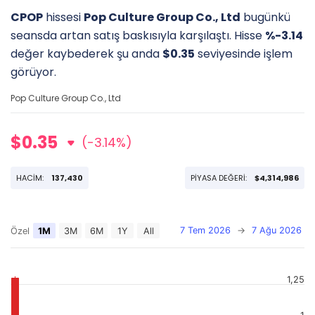
CPOP
hissesi
Pop Culture Group Co., Ltd
bugünkü
seansda artan satış baskısıyla karşılaştı. Hisse
%-3.14
değer kaybederek şu anda
$0.35
seviyesinde işlem
görüyor.
Pop Culture Group Co., Ltd
$0.35
(-3.14%)
HACİM:
137,430
PİYASA DEĞERİ:
$4,314,986
7 Tem 2026
→
7 Ağu 2026
Özel
1M
3M
6M
1Y
All
1,25