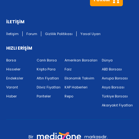
İLETİŞİM
İletişim
Forum
Gizlilik Politikası
Yasal Uyarı
HIZLI ERİŞİM
Borsa
Canlı Borsa
Amerikan Borsaları
Dünya
Hisseler
Kripto Para
Faiz
ABD Borsası
Endeksler
Altın Fiyatları
Ekonomik Takvim
Avrupa Borsası
Varant
Döviz Fiyatları
KAP Haberleri
Asya Borsası
Haber
Pariteler
Repo
Türkiye Borsası
Akaryakıt Fiyatları
Bir
markasıdır.