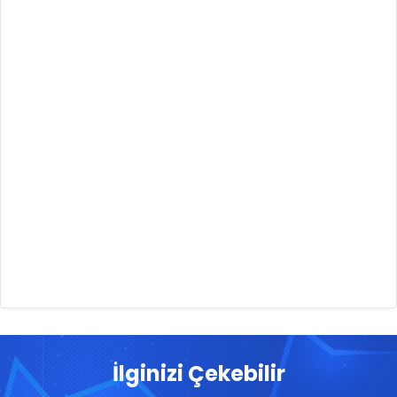
İlginizi Çekebilir