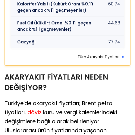
Kalorifer Yakıtı (Kükürt Oranı %0.1'i
60.74
geçen ancak %1'i geçmeyenler)
Fuel Oil (Kükürt Oranı %0.1'i geçen
44.68
ancak %1'i geçmeyenler)
Gazyağı
77.74
Tüm Akaryakıt Fiyatları
AKARYAKIT FİYATLARI NEDEN
DEĞİŞİYOR?
Türkiye'de akaryakıt fiyatları; Brent petrol
fiyatları,
döviz
kuru ve vergi kalemlerindeki
değişimlere bağlı olarak belirleniyor.
Uluslararası ürün fiyatlarında yaşanan