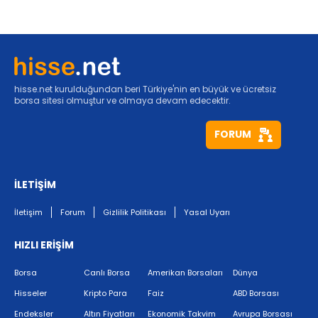
hisse.net kurulduğundan beri Türkiye'nin en büyük ve ücretsiz
borsa sitesi olmuştur ve olmaya devam edecektir.
FORUM
İLETİŞİM
İletişim
Forum
Gizlilik Politikası
Yasal Uyarı
HIZLI ERİŞİM
Borsa
Canlı Borsa
Amerikan Borsaları
Dünya
Hisseler
Kripto Para
Faiz
ABD Borsası
Endeksler
Altın Fiyatları
Ekonomik Takvim
Avrupa Borsası