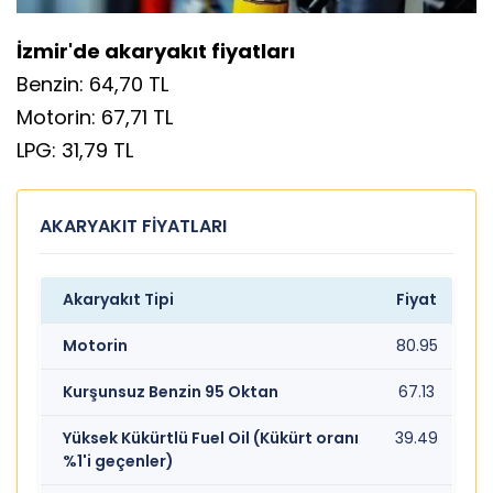
İzmir'de akaryakıt fiyatları
Benzin: 64,70 TL
Motorin: 67,71 TL
LPG: 31,79 TL
AKARYAKIT FİYATLARI
Akaryakıt Tipi
Fiyat
Motorin
80.95
Kurşunsuz Benzin 95 Oktan
67.13
Yüksek Kükürtlü Fuel Oil (Kükürt oranı
39.49
%1'i geçenler)