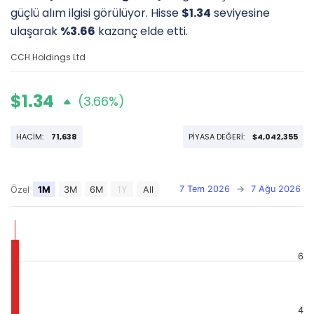
güçlü alım ilgisi görülüyor. Hisse
$1.34
seviyesine
ulaşarak
%3.66
kazanç elde etti.
CCH Holdings Ltd
$1.34
(3.66%)
HACİM:
71,638
PİYASA DEĞERİ:
$4,042,355
7 Tem 2026
→
7 Ağu 2026
Özel
1M
3M
6M
1Y
All
6
4