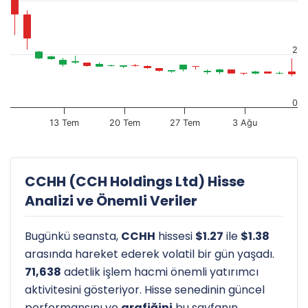
2
0
13 Tem
20 Tem
27 Tem
3 Ağu
CCHH (CCH Holdings Ltd) Hisse
Analizi ve Önemli Veriler
Bugünkü seansta,
CCHH
hissesi
$1.27
ile
$1.38
arasında hareket ederek volatil bir gün yaşadı.
71,638
adetlik işlem hacmi önemli yatırımcı
aktivitesini gösteriyor. Hisse senedinin güncel
performansını ve
grafiğini
bu sayfanın