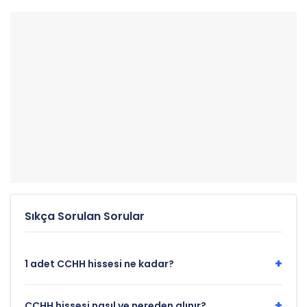
Sıkça Sorulan Sorular
+
1 adet CCHH hissesi ne kadar?
+
CCHH hissesi nasıl ve nereden alınır?