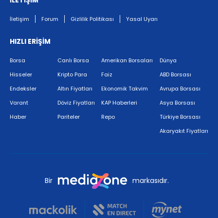
İletişim
Forum
Gizlilik Politikası
Yasal Uyarı
HIZLI ERİŞİM
Borsa
Canlı Borsa
Amerikan Borsaları
Dünya
Hisseler
Kripto Para
Faiz
ABD Borsası
Endeksler
Altın Fiyatları
Ekonomik Takvim
Avrupa Borsası
Varant
Döviz Fiyatları
KAP Haberleri
Asya Borsası
Haber
Pariteler
Repo
Türkiye Borsası
Akaryakıt Fiyatları
Bir
markasıdır.