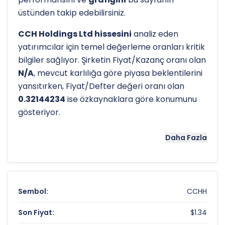
üstünden takip edebilirsiniz.
CCH Holdings Ltd hissesini
analiz eden
yatırımcılar için temel değerleme oranları kritik
bilgiler sağlıyor. Şirketin Fiyat/Kazanç oranı olan
N/A
, mevcut karlılığa göre piyasa beklentilerini
yansıtırken, Fiyat/Defter değeri oranı olan
0.32144234
ise özkaynaklara göre konumunu
gösteriyor.
Hissenin uzun vadeli trendini ve potansiyel
Daha Fazla
destek-direnç seviyelerini anlamak için
teknik
analiz
göstergeleri önemli araçlardır. Hissenin
52 haftalık yüksek seviyesi olan
$153.90
ve
düşük seviyesi olan
$1.20
, analistlerin
hedef
Sembol:
CCHH
fiyatları
belirlemede referans noktaları olarak
hizmet eder.
Son Fiyat:
$1.34