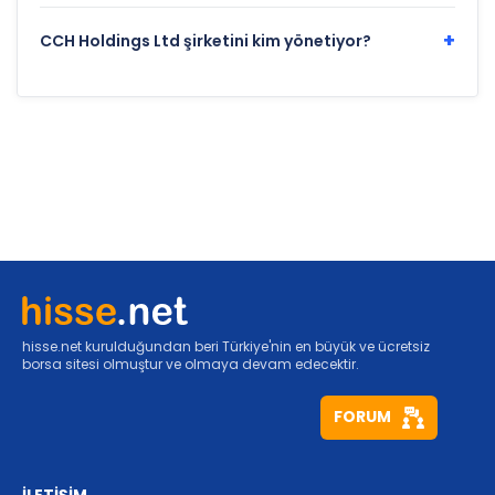
+
CCH Holdings Ltd şirketini kim yönetiyor?
hisse.net kurulduğundan beri Türkiye'nin en büyük ve ücretsiz
borsa sitesi olmuştur ve olmaya devam edecektir.
FORUM
İLETİŞİM