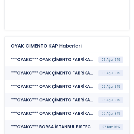
OYAK CIMENTO KAP Haberleri
***OYAKC*** OYAK ÇİMENTO FABRİKALARI A.Ş. (Özel Durum Açıklaması (Genel))
06 Ağu 19:19
***OYAKC*** OYAK ÇİMENTO FABRİKALARI A.Ş. (Katılım Finansı İlkeleri Bilgi Formu )
06 Ağu 19:19
***OYAKC*** OYAK ÇİMENTO FABRİKALARI A.Ş. (Sorumluluk Beyanı (Konsolide))
06 Ağu 19:19
***OYAKC*** OYAK ÇİMENTO FABRİKALARI A.Ş. (Faaliyet Raporu (Konsolide))
06 Ağu 19:19
***OYAKC*** OYAK ÇİMENTO FABRİKALARI A.Ş. (Finansal Rapor)
06 Ağu 19:19
***OYAKC*** BORSA İSTANBUL BISTECH DEVRE KESİCİ UYGULAMASI (Pay Bazında Devre Kesici Bildirimi)
27 Tem 16:17