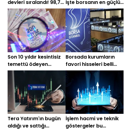
devleri sıralandı! 98,7
İşte borsanın en güçlü
milyar TL ile zirvede
hisseleri
Son 10 yıldır kesintisiz
Borsada kurumların
temettü ödeyen
favori hisseleri belli
hisseler
oldu: Yüzde 100'ü aşan
getiri beklentisi
Tera Yatırım'ın bugün
İşlem hacmi ve teknik
aldığı ve sattığı
göstergeler bu
hisseler
hisseleri öne çıkardı