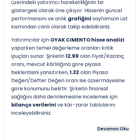
üzerindeki yatırımcı hareketliliğinin bir
göstergesi olarak öne çıkıyor. Hissenin güncel
performansını ve anlık
grafiğini
sayfamızın üst
kısmından canlı olarak takip edebilirsiniz.
Yatırımcılar için
OYAK CIMENTO hisse analizi
yaparken temel değerleme oranları kritik
ipuçları sunar. Şirketin
12.99
olan Fiyat/Kazanç
oranı, mevcut kârlılığına göre piyasa
beklentisini yansıtırken,
1.32
olan Piyasa
Değeri/Defter Değeri oranı ise özsermayesine
göre konumunu belirtir. Şirketin finansal
sağlığını daha derinlemesine incelemek için
bilanço verilerini
ve kâr-zarar tablolarını
inceleyebilirsiniz.
Hissenin uzun vadeli trendini ve potansiyel
Devamını Oku
destek-direnç seviyelerini anlamak için
teknik