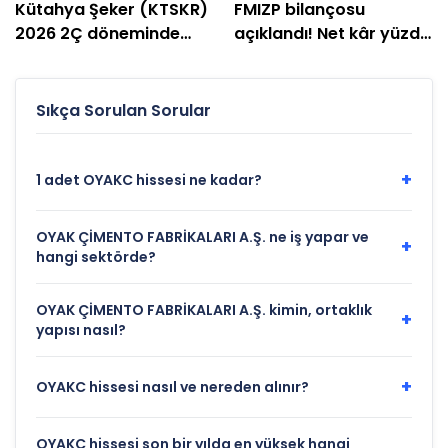
Kütahya Şeker (KTSKR)
FMIZP bilançosu
2026 2Ç döneminde
açıklandı! Net kâr yüzde
zarar etti
239 arttı
Sıkça Sorulan Sorular
+
1 adet OYAKC hissesi ne kadar?
OYAK ÇİMENTO FABRİKALARI A.Ş. ne iş yapar ve
+
hangi sektörde?
OYAK ÇİMENTO FABRİKALARI A.Ş. kimin, ortaklık
+
yapısı nasıl?
+
OYAKC hissesi nasıl ve nereden alınır?
OYAKC hissesi son bir yılda en yüksek hangi