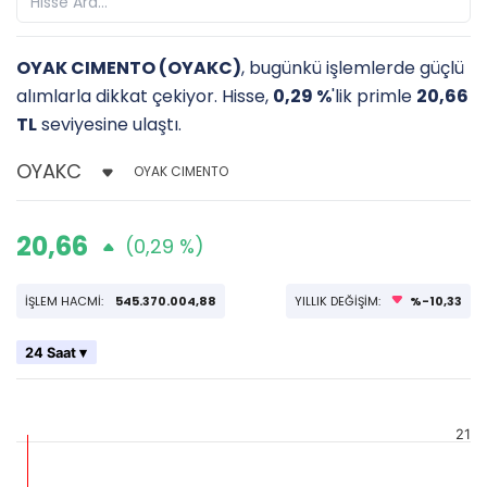
OYAK CIMENTO (OYAKC)
, bugünkü işlemlerde güçlü
alımlarla dikkat çekiyor. Hisse,
0,29 %
'lik primle
20,66
TL
seviyesine ulaştı.
OYAK CIMENTO
20,66
(0,29 %)
İŞLEM HACMİ:
545.370.004,88
YILLIK DEĞİŞİM:
%-10,33
24 Saat ▾
21