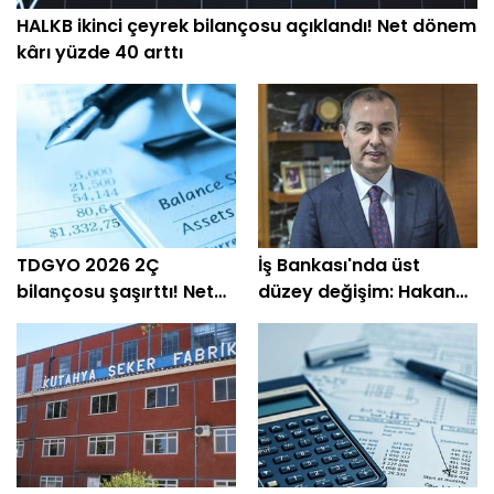
HALKB ikinci çeyrek bilançosu açıklandı! Net dönem
kârı yüzde 40 arttı
TDGYO 2026 2Ç
İş Bankası'nda üst
bilançosu şaşırttı! Net
düzey değişim: Hakan
kâr yüzde 105 bin arttı
Aran görevini
devrediyor