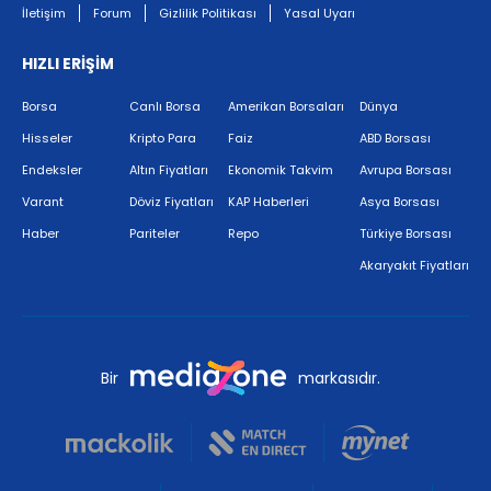
İletişim
Forum
Gizlilik Politikası
Yasal Uyarı
HIZLI ERİŞİM
Borsa
Canlı Borsa
Amerikan Borsaları
Dünya
Hisseler
Kripto Para
Faiz
ABD Borsası
Endeksler
Altın Fiyatları
Ekonomik Takvim
Avrupa Borsası
Varant
Döviz Fiyatları
KAP Haberleri
Asya Borsası
Haber
Pariteler
Repo
Türkiye Borsası
Akaryakıt Fiyatları
Bir
markasıdır.