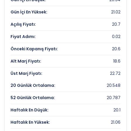
Piyasa Değeri/Defter Değeri (PD/DD):
1.32
Gün İçi En Yüksek:
21.02
OYAK CIMENTO Rekorlar ve Önemli
Seviyeler
Açılış Fiyatı:
20.7
Fiyat Adımı:
0.02
Bugün Gördüğü En Yüksek Fiyat:
21.02 TL
Son 1 Yılın Zirvesi:
28.56 TL
Önceki Kapanış Fiyatı:
20.6
Son 1 Yılın Dibi:
18.61504628 TL
Alt Marj Fiyatı:
18.6
Üst Marj Fiyatı:
22.72
20 Günlük Ortalama:
20.548
52 Günlük Ortalama:
20.787
Haftalık En Düşük:
20.1
Haftalık En Yüksek:
21.06