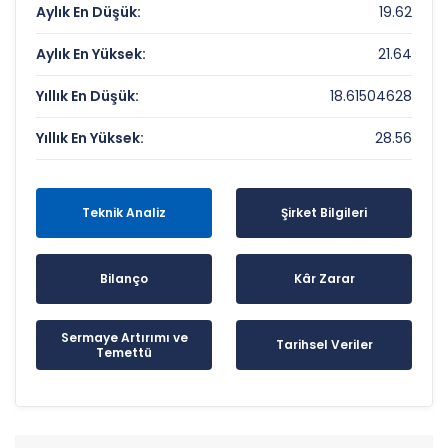
Aylık En Düşük:
19.62
Aylık En Yüksek:
21.64
Yıllık En Düşük:
18.61504628
Yıllık En Yüksek:
28.56
Teknik Analiz
Şirket Bilgileri
Bilanço
Kâr Zarar
Sermaye Artırımı ve
Tarihsel Veriler
Temettü