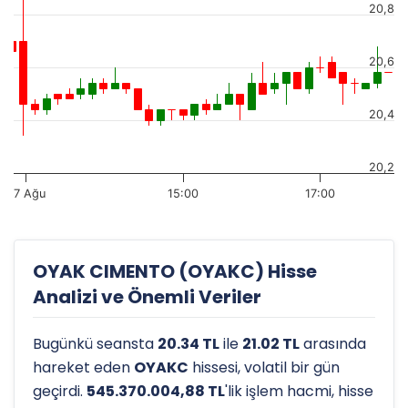
20,8
20,6
20,4
20,2
7 Ağu
15:00
17:00
OYAK CIMENTO (OYAKC) Hisse
Analizi ve Önemli Veriler
Bugünkü seansta
20.34 TL
ile
21.02 TL
arasında
hareket eden
OYAKC
hissesi, volatil bir gün
geçirdi.
545.370.004,88 TL
'lik işlem hacmi, hisse