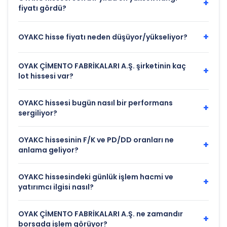
+
fiyatı gördü?
+
OYAKC hisse fiyatı neden düşüyor/yükseliyor?
OYAK ÇİMENTO FABRİKALARI A.Ş. şirketinin kaç
+
lot hissesi var?
OYAKC hissesi bugün nasıl bir performans
+
sergiliyor?
OYAKC hissesinin F/K ve PD/DD oranları ne
+
anlama geliyor?
OYAKC hissesindeki günlük işlem hacmi ve
+
yatırımcı ilgisi nasıl?
OYAK ÇİMENTO FABRİKALARI A.Ş. ne zamandır
+
borsada işlem görüyor?