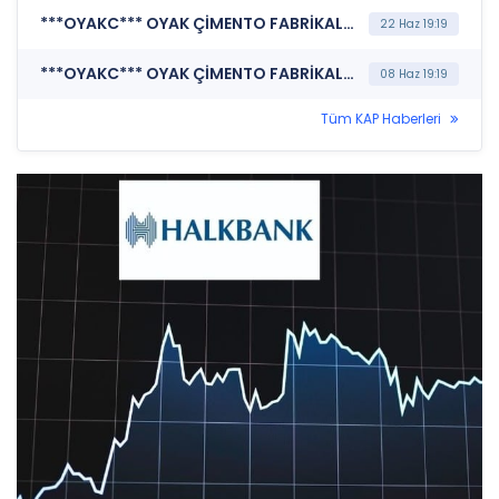
***OYAKC*** OYAK ÇİMENTO FABRİKALARI A.Ş. (Entegre Rapor)
22 Haz 19:19
***OYAKC*** OYAK ÇİMENTO FABRİKALARI A.Ş. (Özel Durum Açıklaması (Genel))
08 Haz 19:19
Tüm KAP Haberleri