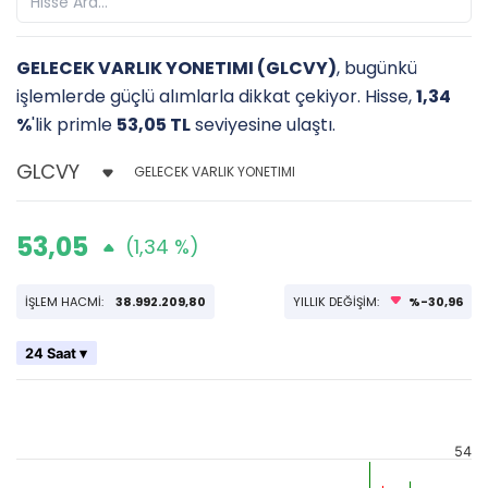
GELECEK VARLIK YONETIMI (GLCVY)
, bugünkü
işlemlerde güçlü alımlarla dikkat çekiyor. Hisse,
1,34
%
'lik primle
53,05 TL
seviyesine ulaştı.
GELECEK VARLIK YONETIMI
53,05
(1,34 %)
İŞLEM HACMİ:
38.992.209,80
YILLIK DEĞİŞİM:
%-30,96
24 Saat ▾
54