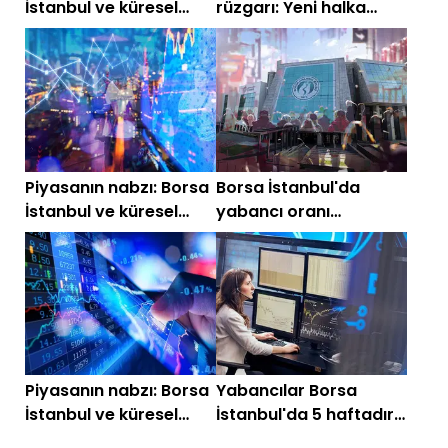
İstanbul ve küresel
rüzgarı: Yeni halka
piyasalarda gün
arzlar listede
başlarken (7 Ağustos)
Piyasanın nabzı: Borsa
Borsa İstanbul'da
İstanbul ve küresel
yabancı oranı
piyasalarda gün
kesintisiz artan
başlarken (29
hisseler!
Temmuz)
Piyasanın nabzı: Borsa
Yabancılar Borsa
İstanbul ve küresel
İstanbul'da 5 haftadır
piyasalarda gün
hisse alıyor