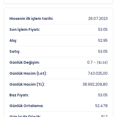
analiz
göstergeleri önemli bir araçtır. Hissenin
81.16608675 TL
olan 52 haftalık zirvesi ve
49.9
TL
olan dip seviyesi, analistlerin
hedef fiyat
Hissenin ilk işlem tarihi:
26.07.2023
belirlemelerinde referans noktaları olarak
kullanılır.
GLCVY
için detaylı indikatör
Son İşlem Fiyatı:
53.05
analizlerine
teknik analiz sayfamızdan
Alış:
52.95
ulaşabilirsiniz.
Satış:
53.05
GELECEK VARLIK YONETIMI Fiyat ve Getiri
Karnesi
Günlük Değişim:
0.7 -
(%1.34)
Anlık Fiyat:
53,05 TL
Günlük Hacim (Lot):
743.025,00
Günlük Değişim:
1,34%
Günlük Hacim (TL):
38.992.209,80
Yıllık Getiri:
%-30,96
Baz Fiyatı:
53.05
GELECEK VARLIK YONETIMI Değerleme
Günlük Ortalama:
52.478
Çarpanları
Gün İçi En Düşük:
51.7