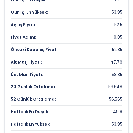
Fiyat/Kazanç (F/K):
4.78
Gün İçi En Yüksek:
53.95
Piyasa Değeri/Defter Değeri (PD/DD):
1.74
Açılış Fiyatı:
52.5
GELECEK VARLIK YONETIMI Rekorlar ve
Fiyat Adımı:
0.05
Önemli Seviyeler
Önceki Kapanış Fiyatı:
52.35
Bugün Gördüğü En Yüksek Fiyat:
53.95 TL
Alt Marj Fiyatı:
47.76
Son 1 Yılın Zirvesi:
81.16608675 TL
Üst Marj Fiyatı:
58.35
Son 1 Yılın Dibi:
49.9 TL
20 Günlük Ortalama:
53.648
52 Günlük Ortalama:
56.565
Haftalık En Düşük:
49.9
Haftalık En Yüksek:
53.95