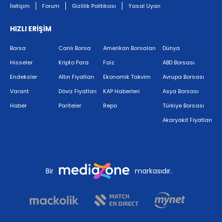
İletişim
Forum
Gizlilik Politikası
Yasal Uyarı
HIZLI ERİŞİM
Borsa
Canlı Borsa
Amerikan Borsaları
Dünya
Hisseler
Kripto Para
Faiz
ABD Borsası
Endeksler
Altın Fiyatları
Ekonomik Takvim
Avrupa Borsası
Varant
Döviz Fiyatları
KAP Haberleri
Asya Borsası
Haber
Pariteler
Repo
Türkiye Borsası
Akaryakıt Fiyatları
Bir
markasıdır.