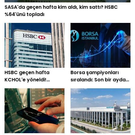
SASA'da geçen hafta kim aldı, kim sattı? HSBC
%64'ünü topladı
HSBC geçen hafta
Borsa şampiyonları
KCHOL'e yöneldi!
sıralandı: Son bir ayda
THYAO'da 1,37 milyar TL
üç haneli getiri sağladı
satış