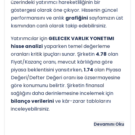
üzerindeki yatırımcı hareketliliğinin bir
göstergesi olarak öne çıkıyor. Hissenin güncel
performansını ve anlık
grafiğini
sayfamızın üst
kısmından canlı olarak takip edebilirsiniz.
Yatırımcılar için
GELECEK VARLIK YONETIMI
hisse analizi
yaparken temel değerleme
oranları kritik ipuçları sunar. Şirketin
4.78
olan
Fiyat/Kazanç oranı, mevcut kârlılığına göre
piyasa beklentisini yansıtırken,
1.74
olan Piyasa
Değeri/Defter Değeri oranı ise özsermayesine
göre konumunu belirtir. Şirketin finansal
sağlığını daha derinlemesine incelemek için
bilanço verilerini
ve kâr-zarar tablolarını
inceleyebilirsiniz.
Hissenin uzun vadeli trendini ve potansiyel
Devamını Oku
destek-direnç seviyelerini anlamak için
teknik