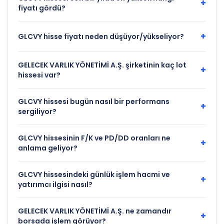
+
fiyatı gördü?
+
GLCVY hisse fiyatı neden düşüyor/yükseliyor?
GELECEK VARLIK YÖNETİMİ A.Ş. şirketinin kaç lot
+
hissesi var?
GLCVY hissesi bugün nasıl bir performans
+
sergiliyor?
GLCVY hissesinin F/K ve PD/DD oranları ne
+
anlama geliyor?
GLCVY hissesindeki günlük işlem hacmi ve
+
yatırımcı ilgisi nasıl?
GELECEK VARLIK YÖNETİMİ A.Ş. ne zamandır
+
borsada işlem görüyor?