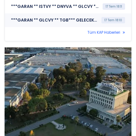
***GARAN ** ISTVY ** DNYVA ** GLCVY ** TGB*** TÜRKİYE GARANTİ BANKASI A.Ş. (Özel Durum Açıklaması (Genel))
17 Tem 18:11
***GARAN ** GLCVY ** TGB*** GELECEK VARLIK YÖNETİMİ A.Ş. (Özel Durum Açıklaması (Genel))
17 Tem 18:10
Tüm KAP Haberleri