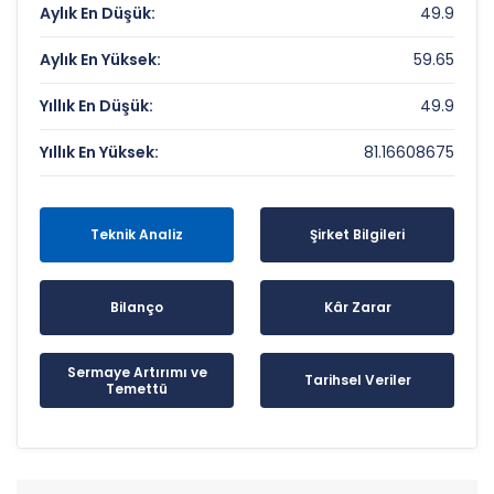
Aylık En Düşük:
49.9
Aylık En Yüksek:
59.65
Yıllık En Düşük:
49.9
Yıllık En Yüksek:
81.16608675
Teknik Analiz
Şirket Bilgileri
Bilanço
Kâr Zarar
Sermaye Artırımı ve
Tarihsel Veriler
Temettü