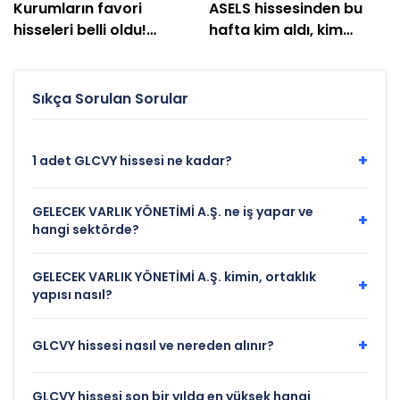
Kurumların favori
ASELS hissesinden bu
hisseleri belli oldu!
hafta kim aldı, kim
Yüzde 200'e yakın getiri
sattı?
bekleniyor
Sıkça Sorulan Sorular
+
1 adet GLCVY hissesi ne kadar?
GELECEK VARLIK YÖNETİMİ A.Ş. ne iş yapar ve
+
hangi sektörde?
GELECEK VARLIK YÖNETİMİ A.Ş. kimin, ortaklık
+
yapısı nasıl?
+
GLCVY hissesi nasıl ve nereden alınır?
GLCVY hissesi son bir yılda en yüksek hangi