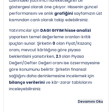
üzerindeki yatırımcı hareketliliğinin bir
göstergesi olarak öne çıkıyor. Hissenin güncel
performansını ve anlık
grafiğini
sayfamızın üst
kısmından canlı olarak takip edebilirsiniz.
Yatırımcılar için
DAGI GIYIM hisse analizi
yaparken temel değerleme oranları kritik
ipuçları sunar. Şirketin
0
olan Fiyat/Kazanç
oranı, mevcut kârlılığına göre piyasa
beklentisini yansıtırken,
2.1
olan Piyasa
Değeri/Defter Değeri oranı ise özsermayesine
göre konumunu belirtir. Şirketin finansal
sağlığını daha derinlemesine incelemek için
bilanço verilerini
ve kâr-zarar tablolarını
inceleyebilirsiniz.
Hissenin uzun vadeli trendini ve potansiyel
Devamını Oku
destek-direnç seviyelerini anlamak için
teknik