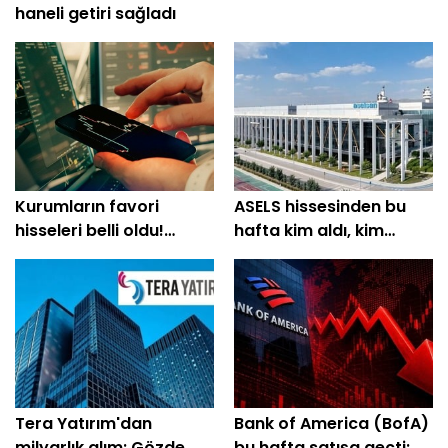
haneli getiri sağladı
Kurumların favori
ASELS hissesinden bu
hisseleri belli oldu!
hafta kim aldı, kim
Yüzde 200'e yakın getiri
sattı?
bekleniyor
Tera Yatırım'dan
Bank of America (BofA)
milyarlık alım: Gözde
bu hafta satışa geçti: