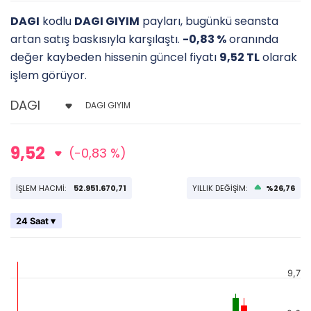
DAGI
kodlu
DAGI GIYIM
payları, bugünkü seansta
artan satış baskısıyla karşılaştı.
-0,83 %
oranında
değer kaybeden hissenin güncel fiyatı
9,52 TL
olarak
işlem görüyor.
DAGI GIYIM
9,52
(-0,83 %)
İŞLEM HACMİ:
52.951.670,71
YILLIK DEĞİŞİM:
%26,76
24 Saat ▾
9,7