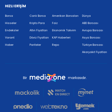
HIZLI ERİŞİM
Borsa
Canlı Borsa
Amerikan Borsaları
Dünya
Hisseler
Kripto Para
Faiz
ABD Borsası
Endeksler
Altın Fiyatları
Ekonomik Takvim
Avrupa Borsası
Varant
Döviz Fiyatları
KAP Haberleri
Asya Borsası
Haber
Pariteler
Repo
Türkiye Borsası
Akaryakıt Fiyatları
Bir
markasıdır.