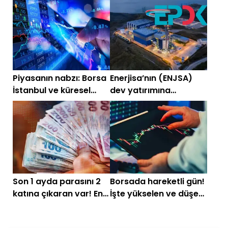
başlarken (31 Temmuz
başlarken (30
2026)
Temmuz)
Piyasanın nabzı: Borsa
Enerjisa’nın (ENJSA)
İstanbul ve küresel
dev yatırımına
piyasalarda gün
EPDK’dan onay
başlarken (24
Temmuz)
Son 1 ayda parasını 2
Borsada hareketli gün!
katına çıkaran var! En
İşte yükselen ve düşen
çok kazandıran
hisseler
hisseler