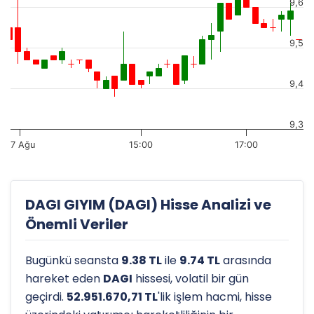
9,6
9,5
9,4
9,3
7 Ağu
15:00
17:00
DAGI GIYIM (DAGI) Hisse Analizi ve
Önemli Veriler
Bugünkü seansta
9.38 TL
ile
9.74 TL
arasında
hareket eden
DAGI
hissesi, volatil bir gün
geçirdi.
52.951.670,71 TL
'lik işlem hacmi, hisse