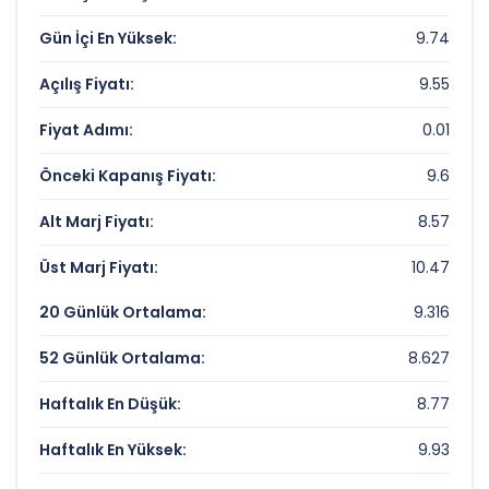
DAGI GIYIM Rekorlar ve Önemli Seviyeler
Gün İçi En Yüksek:
9.74
Bugün Gördüğü En Yüksek Fiyat:
9.74 TL
Açılış Fiyatı:
9.55
Son 1 Yılın Zirvesi:
11.75 TL
Fiyat Adımı:
0.01
Son 1 Yılın Dibi:
5.36 TL
Önceki Kapanış Fiyatı:
9.6
Alt Marj Fiyatı:
8.57
Üst Marj Fiyatı:
10.47
20 Günlük Ortalama:
9.316
52 Günlük Ortalama:
8.627
Haftalık En Düşük:
8.77
Haftalık En Yüksek:
9.93