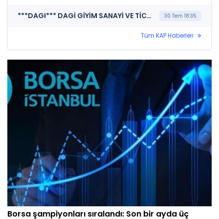
***DAGI*** DAGİ GİYİM SANAYİ VE TİCARET A.Ş. (Payların Geri Alınmasına İlişkin Bildirim)
30 Tem 18:35
Tüm KAP Haberleri
Borsa şampiyonları sıralandı: Son bir ayda üç