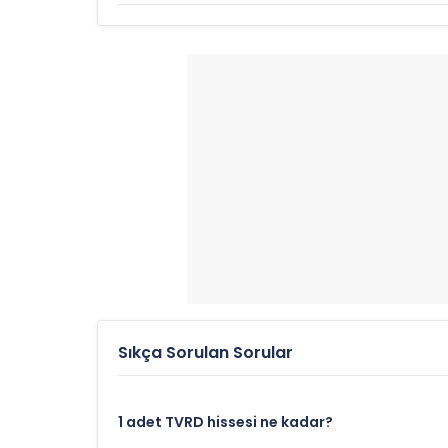
Tvardi Therapeutics, Inc. Rekorlar v
Günün Yükseği:
52 Haftalık Yüksek:
52 Haftalık Düşük:
Sıkça Sorulan Sorular
1 adet TVRD hissesi ne kadar?