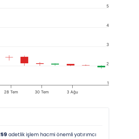
5
4
3
2
1
28 Tem
30 Tem
3 Ağu
259
adetlik işlem hacmi önemli yatırımcı