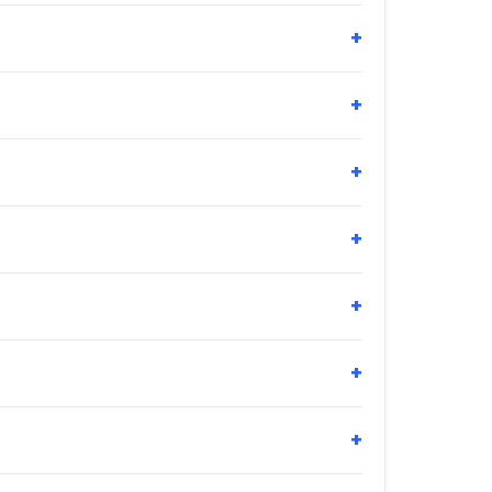
+
+
+
+
+
+
+