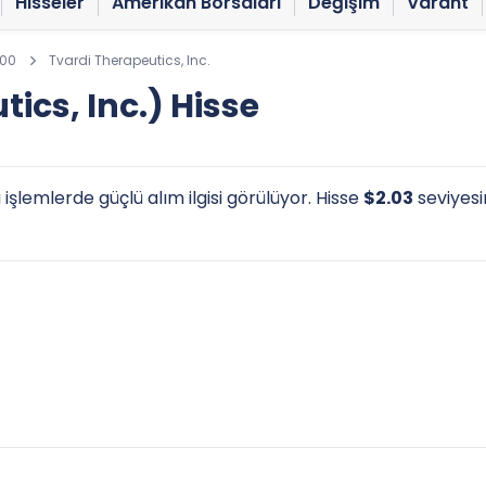
Hisseler
Amerikan Borsaları
Değişim
Varant
100
Tvardi Therapeutics, Inc.
ics, Inc.) Hisse
 işlemlerde güçlü alım ilgisi görülüyor. Hisse
$2.03
seviyesi