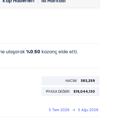
Kap Haberleri
Isı Haritası
ne ulaşarak
%0.50
kazanç elde etti.
HACİM:
383,259
PİYASA DEĞERİ:
$19,044,130
5 Tem 2026
→
5 Ağu 2026