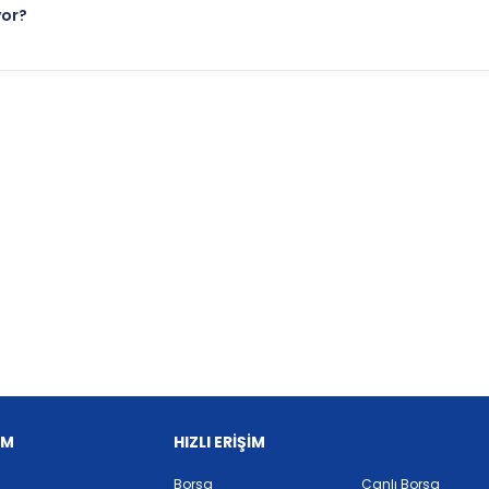
yor?
İM
HIZLI ERİŞİM
Borsa
Canlı Borsa