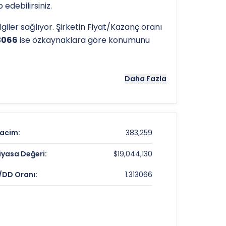
edebilirsiniz.
giler sağlıyor. Şirketin Fiyat/Kazanç oranı
13066
ise özkaynaklara göre konumunu
tergeleri önemli araçlardır. Hissenin 52
Daha Fazla
emede referans noktaları olarak hizmet
acim:
383,259
$2.03
iyasa Değeri:
$19,044,130
0.50%
/DD Oranı:
1.313066
1.313066