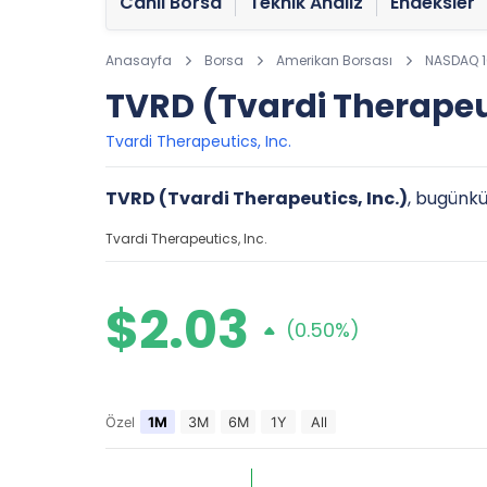
Canlı Borsa
Teknik Analiz
Endeksler
Anasayfa
Borsa
Amerikan Borsası
NASDAQ 
TVRD (Tvardi Therapeut
Tvardi Therapeutics, Inc.
TVRD (Tvardi Therapeutics, Inc.)
, bugünkü
Tvardi Therapeutics, Inc.
$2.03
(0.50%)
Özel
1M
3M
6M
1Y
All