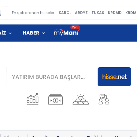
En çok aranan hisseler:
KARCL
ARDYZ
TUKAS
KRDMD
KRDM
AİZ
HABER