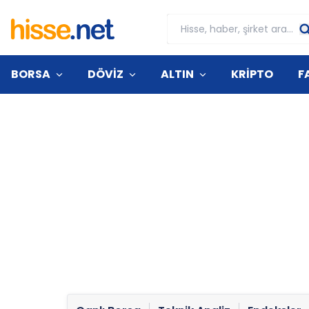
BORSA
DÖVİZ
ALTIN
KRİPTO
F