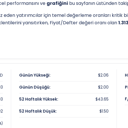
üncel performansını ve
grafiğini
bu sayfanın üstünden takip 
z eden yatırımcılar için temel değerleme oranları kritik bil
lentilerini yansıtırken, Fiyat/Defter değeri oranı olan
1.3
l destek-direnç seviyelerini anlamak için
teknik analiz
gös
ük seviyesi olan
$1.50
, analistlerin
hedef fiyatları
belirl
tiri Özeti
RD
Günün Yükseği:
$2.06
H
03
Günün Düşüğü:
$2.00
P
F
03
52 Haftalık Yüksek:
$43.65
e Çarpanları
02
52 Haftalık Düşük:
$1.50
%)