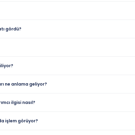
atı gördü?
liyor?
arı ne anlama geliyor?
mcı ilgisi nasıl?
da işlem görüyor?