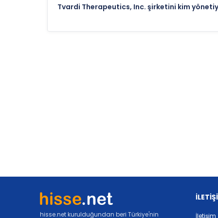
Tvardi Therapeutics, Inc. şirketini kim yöneti
İLETİŞ
hisse.net kurulduğundan beri Türkiye'nin
İletişim