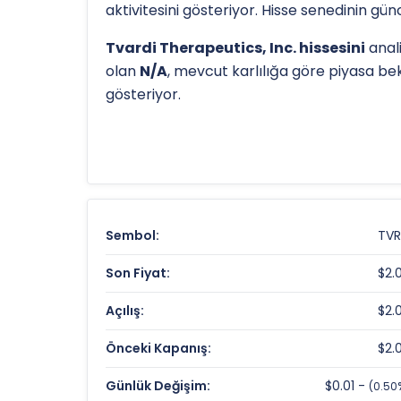
aktivitesini gösteriyor. Hisse senedinin g
Tvardi Therapeutics, Inc. hissesini
anali
olan
N/A
, mevcut karlılığa göre piyasa bek
gösteriyor.
Hissenin uzun vadeli trendini ve potansiye
haftalık yüksek seviyesi olan
$43.65
ve düş
eder.
Tvardi Therapeutics, Inc. Fiyat ve Ge
Sembol:
TV
Güncel Fiyat:
Son Fiyat:
$2.
Günlük Değişim:
Açılış:
$2.
Tvardi Therapeutics, Inc. Değerlem
Önceki Kapanış:
$2.
Fiyat/Defter Değeri (F/DD):
Günlük Değişim:
$0.01 -
(0.50