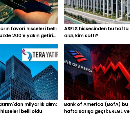
rın favori hisseleri belli
ASELS hissesinden bu hafta
üzde 200'e yakın getiri
aldı, kim sattı?
iyor
tırım'dan milyarlık alım:
Bank of America (BofA) bu
isseleri belli oldu
hafta satışa geçti: EREGL ve
SASA listede