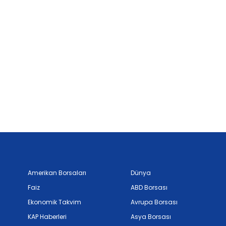
Amerikan Borsaları
Dünya
Faiz
ABD Borsası
Ekonomik Takvim
Avrupa Borsası
KAP Haberleri
Asya Borsası