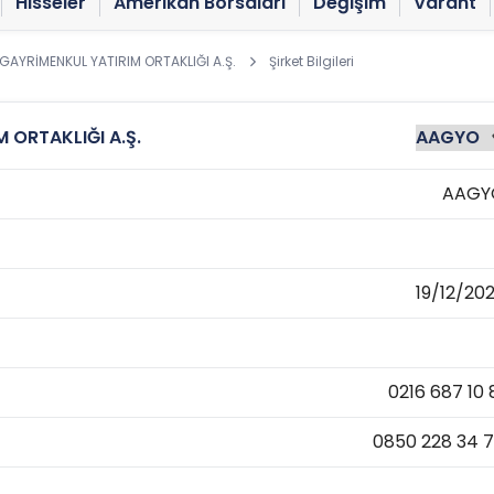
Hisseler
Amerikan Borsaları
Değişim
Varant
AYRİMENKUL YATIRIM ORTAKLIĞI A.Ş.
Şirket Bilgileri
ORTAKLIĞI A.Ş.
AAGY
19/12/20
0216 687 10 
0850 228 34 