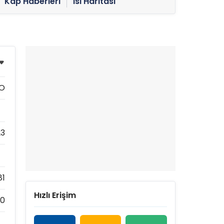
Kap Haberleri
Isı Haritası
O
23
81
Hızlı Erişim
70