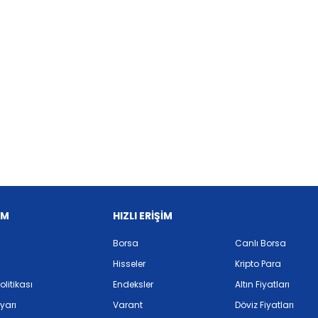
İM
HIZLI ERİŞİM
Borsa
Canlı Borsa
Hisseler
Kripto Para
Politikası
Endeksler
Altın Fiyatları
yarı
Varant
Döviz Fiyatları