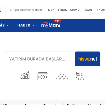
En çok aranan hisseler:
TMSN
TTRAK
ARDYZ
PRKAB
TTKO
AİZ
HABER