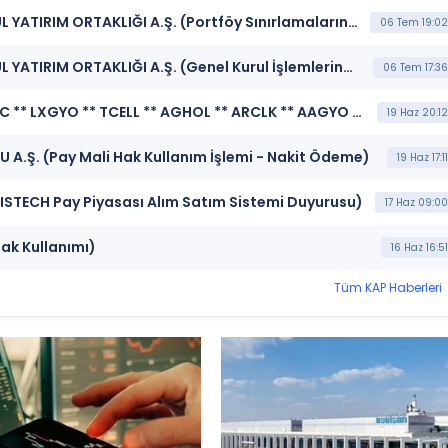
***AAGYO*** AĞAOĞLU AVRASYA GAYRİMENKUL YATIRIM ORTAKLIĞI A.Ş. (Portföy Sınırlamalarına Uyumun Kontrolü)
06 Tem 19:02
***AAGYO*** AĞAOĞLU AVRASYA GAYRİMENKUL YATIRIM ORTAKLIĞI A.Ş. (Genel Kurul İşlemlerine İlişkin Bildirim)
06 Tem 17:36
***MCARD ** TURSG ** ZEDUR ** CEOEM ** ECILC ** LXGYO ** TCELL ** AGHOL ** ARCLK ** AAGYO ** ULKER ** SKBNK ** GENKM ** BIMAS ** BTCIM ** DOAS ** SMRTG ** HALKB ** GRSEL ** IEYHO ** SVGYO ** TUREX ** EFOR ** MAVI ** PAMEL ** GLRMK ** SAHOL ** ACSEL ** EKDMR ** TABGD ** DOKTA ** TTKOM ** KZBGY ** TSKB ** ODINE ** IHYAY ** PASEU ** ESEN ** SASA ** DESPC ** EMPAE ** KTLEV ** YEOTK ** ASTOR*** BORSA İSTANBUL A.Ş. (BIST Pay Endeksleri)
19 Haz 20:12
 A.Ş. (Pay Mali Hak Kullanım İşlemi - Nakit Ödeme)
19 Haz 17:11
ISTECH Pay Piyasası Alım Satım Sistemi Duyurusu)
17 Haz 09:00
ak Kullanımı)
16 Haz 16:51
Tüm KAP Haberleri