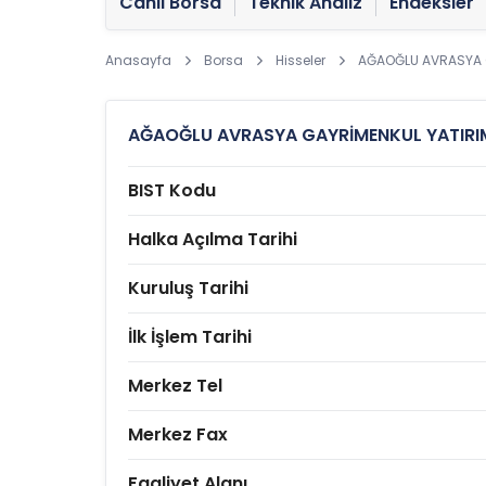
Canlı Borsa
Teknik Analiz
Endeksler
Anasayfa
Borsa
Hisseler
AĞAOĞLU AVRASYA G
AĞAOĞLU AVRASYA GAYRİMENKUL YATIRIM 
BIST Kodu
Halka Açılma Tarihi
Kuruluş Tarihi
İlk İşlem Tarihi
Merkez Tel
Merkez Fax
Faaliyet Alanı