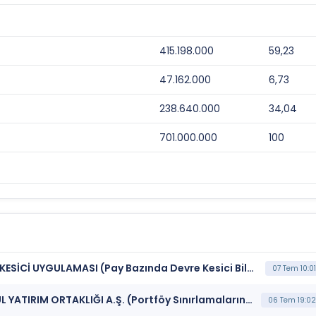
415.198.000
59,23
47.162.000
6,73
238.640.000
34,04
701.000.000
100
***AAGYO*** BORSA İSTANBUL BISTECH DEVRE KESİCİ UYGULAMASI (Pay Bazında Devre Kesici Bildirimi)
07 Tem 10:01
***AAGYO*** AĞAOĞLU AVRASYA GAYRİMENKUL YATIRIM ORTAKLIĞI A.Ş. (Portföy Sınırlamalarına Uyumun Kontrolü)
06 Tem 19:02