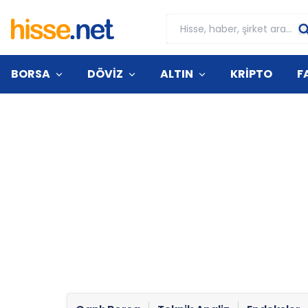
BORSA
DÖVİZ
ALTIN
KRİPTO
F