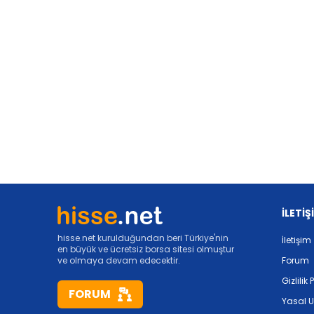
İLETİŞ
hisse.net kurulduğundan beri Türkiye'nin
İletişim
en büyük ve ücretsiz borsa sitesi olmuştur
ve olmaya devam edecektir.
Forum
Gizlilik 
FORUM
Yasal U