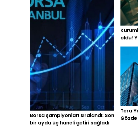
Kurumla
oldu! Y
beklen
Tera Ya
Borsa şampiyonları sıralandı: Son
Gözde h
bir ayda üç haneli getiri sağladı