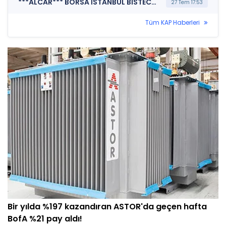
***ALCAR*** BORSA İSTANBUL BISTECH DEVRE KESİCİ UYGULAMASI (Pay Bazında Devre Kesici Bildirimi)
27 Tem 17:53
Tüm KAP Haberleri
Bir yılda %197 kazandıran ASTOR'da geçen hafta
BofA %21 pay aldı!