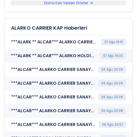
Daha Eski Verileri Göster
ALARKO CARRIER KAP Haberleri
***ALARK ** ALCAR*** ALARKO CARRIER SANAYİ VE TİCARET A.Ş. (Özel Durum Açıklaması (Genel))
07 Ağu 19:01
***ALARK ** ALCAR*** ALARKO HOLDİNG A.Ş. (Finansal Duran Varlık Edinimi)
07 Ağu 19:00
***ALCAR*** ALARKO CARRIER SANAYİ VE TİCARET A.Ş. (Sürdürülebilirlik Raporu)
06 Ağu 20:09
***ALCAR*** ALARKO CARRIER SANAYİ VE TİCARET A.Ş. (Katılım Finansı İlkeleri Bilgi Formu )
06 Ağu 20:09
***ALCAR*** ALARKO CARRIER SANAYİ VE TİCARET A.Ş. (Sorumluluk Beyanı (Konsolide Olmayan))
06 Ağu 20:08
***ALCAR*** ALARKO CARRIER SANAYİ VE TİCARET A.Ş. (Faaliyet Raporu (Konsolide Olmayan))
06 Ağu 20:08
***ALCAR*** ALARKO CARRIER SANAYİ VE TİCARET A.Ş. (Finansal Rapor )
06 Ağu 20:07