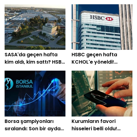
SASA'da geçen hafta
HSBC geçen hafta
kim aldı, kim sattı? HSBC
KCHOL'e yöneldi!
%64'ünü topladı
THYAO'da 1,37 milyar TL
satış
Borsa şampiyonları
Kurumların favori
sıralandı: Son bir ayda
hisseleri belli oldu!
üç haneli getiri sağladı
Yüzde 200'e yakın getiri