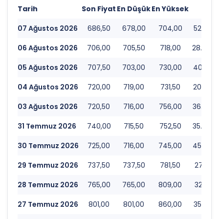
Tarih
Son Fiyat
En Düşük
En Yüksek
Hac
07 Ağustos 2026
686,50
678,00
704,00
52.374.
06 Ağustos 2026
706,00
705,50
718,00
28.540.
05 Ağustos 2026
707,50
703,00
730,00
40.160.
04 Ağustos 2026
720,00
719,00
731,50
20.567.
03 Ağustos 2026
720,50
716,00
756,00
36.526.
31 Temmuz 2026
740,00
715,50
752,50
35.723.
30 Temmuz 2026
725,00
716,00
745,00
45.407.
29 Temmuz 2026
737,50
737,50
781,50
27.870.
28 Temmuz 2026
765,00
765,00
809,00
32.119.
27 Temmuz 2026
801,00
801,00
860,00
35.695.