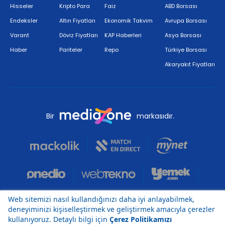
Hisseler
Kripto Para
Faiz
ABD Borsası
Endeksler
Altın Fiyatları
Ekonomik Takvim
Avrupa Borsası
Varant
Döviz Fiyatları
KAP Haberleri
Asya Borsası
Haber
Pariteler
Repo
Türkiye Borsası
Akaryakıt Fiyatları
Bir
markasıdır.