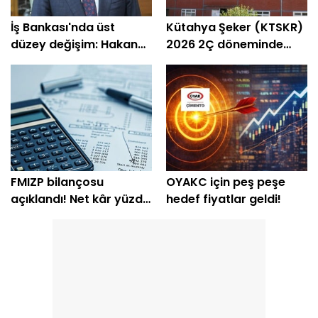
İş Bankası'nda üst
Kütahya Şeker (KTSKR)
düzey değişim: Hakan
2026 2Ç döneminde
Aran görevini
zarar etti
devrediyor
FMIZP bilançosu
OYAKC için peş peşe
açıklandı! Net kâr yüzde
hedef fiyatlar geldi!
239 arttı