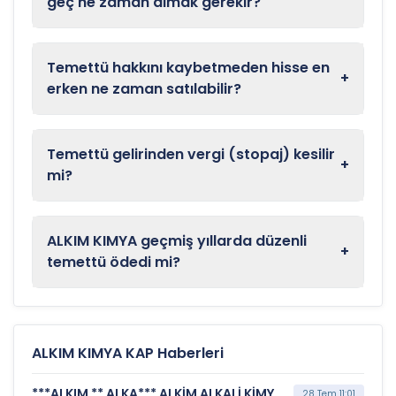
geç ne zaman almak gerekir?
Temettü hakkını kaybetmeden hisse en
+
erken ne zaman satılabilir?
Temettü gelirinden vergi (stopaj) kesilir
+
mi?
ALKIM KIMYA geçmiş yıllarda düzenli
+
temettü ödedi mi?
ALKIM KIMYA KAP Haberleri
***ALKIM ** ALKA*** ALKİM ALKALİ KİMYA A.Ş. (Özel Durum Açıklaması (Genel))
28 Tem 11:01