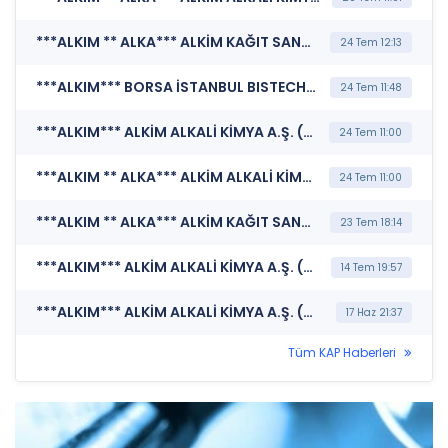
***ALKIM ** ALKA*** ALKİM KAĞIT SANAYİ VE TİCARET A.Ş. (Sermaye Artırımı - Azaltımı İşlemlerine İlişkin Bildirim)
24 Tem 12:13
***ALKIM*** BORSA İSTANBUL BISTECH DEVRE KESİCİ UYGULAMASI (Pay Bazında Devre Kesici Bildirimi)
24 Tem 11:48
***ALKIM*** ALKİM ALKALİ KİMYA A.Ş. (Şirket Genel Bilgi Formu)
24 Tem 11:00
***ALKIM ** ALKA*** ALKİM ALKALİ KİMYA A.Ş. (Özel Durum Açıklaması (Genel))
24 Tem 11:00
***ALKIM ** ALKA*** ALKİM KAĞIT SANAYİ VE TİCARET A.Ş. (Sermaye Artırımı - Azaltımı İşlemlerine İlişkin Bildirim)
23 Tem 18:14
***ALKIM*** ALKİM ALKALİ KİMYA A.Ş. (Şirket Genel Bilgi Formu)
14 Tem 19:57
***ALKIM*** ALKİM ALKALİ KİMYA A.Ş. (Genel Kurul İşlemlerine İlişkin Bildirim)
17 Haz 21:37
Tüm KAP Haberleri