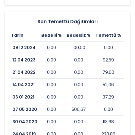
Son Temettü Dağıtımları
Tarih
Bedelli %
Bedelsiz %
Temettü %
Esk
09 12 2024
0,00
100,00
0,00
12 04 2023
0,00
0,00
92,59
21 04 2022
0,00
0,00
79,60
14 04 2021
0,00
0,00
52,06
06 01 2021
0,00
0,00
37,29
07 05 2020
0,00
506,67
0,00
30 04 2020
0,00
0,00
113,68
24 04 2019
0,00
0,00
228,86