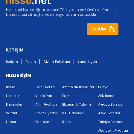
hisse.net kurulduğundan beri Türkiye'nin en büyük ve ücretsiz
borsa sitesi olmuştur ve olmaya devam edecektir.
FORUM
İLETİŞİM
İletişim
Forum
Gizlilik Politikası
Yasal Uyarı
HIZLI ERİŞİM
Borsa
Canlı Borsa
Amerikan Borsaları
Dünya
Hisseler
Kripto Para
Faiz
ABD Borsası
Endeksler
Altın Fiyatları
Ekonomik Takvim
Avrupa Borsası
Varant
Döviz Fiyatları
KAP Haberleri
Asya Borsası
Haber
Pariteler
Repo
Türkiye Borsası
Akaryakıt Fiyatları