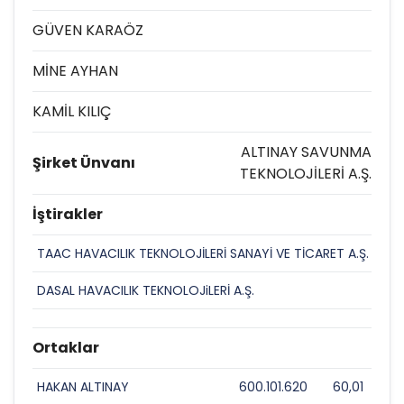
GÜVEN KARAÖZ
MİNE AYHAN
KAMİL KILIÇ
ALTINAY SAVUNMA
Şirket Ünvanı
TEKNOLOJİLERİ A.Ş.
İştirakler
TAAC HAVACILIK TEKNOLOJİLERİ SANAYİ VE TİCARET A.Ş.
500
DASAL HAVACILIK TEKNOLOJiLERİ A.Ş.
226
Ortaklar
HAKAN ALTINAY
600.101.620
60,01