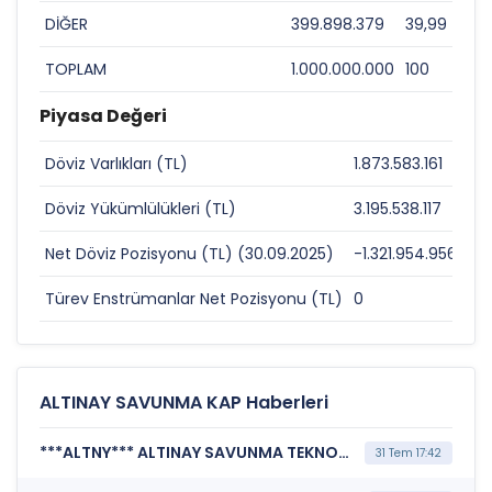
DİĞER
399.898.379
39,99
TOPLAM
1.000.000.000
100
Piyasa Değeri
Döviz Varlıkları (TL)
1.873.583.161
0
Döviz Yükümlülükleri (TL)
3.195.538.117
0
Net Döviz Pozisyonu (TL) (30.09.2025)
-1.321.954.956
0
Türev Enstrümanlar Net Pozisyonu (TL)
0
0
ALTINAY SAVUNMA KAP Haberleri
***ALTNY*** ALTINAY SAVUNMA TEKNOLOJİLERİ A.Ş. (Şirket Genel Bilgi Formu)
31 Tem 17:42