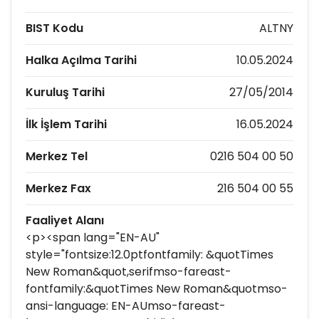
BIST Kodu
ALTNY
Halka Açılma Tarihi
10.05.2024
Kuruluş Tarihi
27/05/2014
İlk İşlem Tarihi
16.05.2024
Merkez Tel
0216 504 00 50
Merkez Fax
216 504 00 55
Faaliyet Alanı
<p><span lang="EN-AU"
style="fontsize:12.0ptfontfamily: &quotTimes
New Roman&quot,serifmso-fareast-
fontfamily:&quotTimes New Roman&quotmso-
ansi-language: EN-AUmso-fareast-