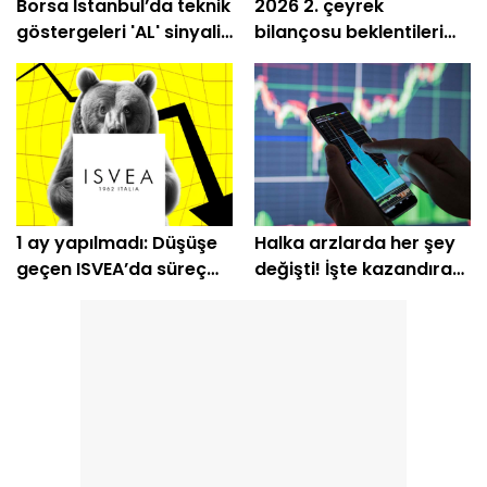
Borsa İstanbul’da teknik
2026 2. çeyrek
göstergeleri 'AL' sinyali
bilançosu beklentileri
veren 8 hisse
aşan VAKBN için hedef
fiyatlar!
1 ay yapılmadı: Düşüşe
Halka arzlarda her şey
geçen ISVEA’da süreç
değişti! İşte kazandıran
bitti
ve kaybettirenler