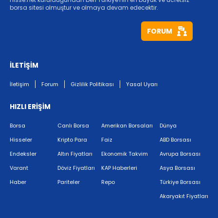
borsa sitesi olmuştur ve olmaya devam edecektir.
FORUM
İLETİŞİM
İletişim
Forum
Gizlilik Politikası
Yasal Uyarı
HIZLI ERİŞİM
Borsa
Canlı Borsa
Amerikan Borsaları
Dünya
Hisseler
Kripto Para
Faiz
ABD Borsası
Endeksler
Altın Fiyatları
Ekonomik Takvim
Avrupa Borsası
Varant
Döviz Fiyatları
KAP Haberleri
Asya Borsası
Haber
Pariteler
Repo
Türkiye Borsası
Akaryakıt Fiyatları