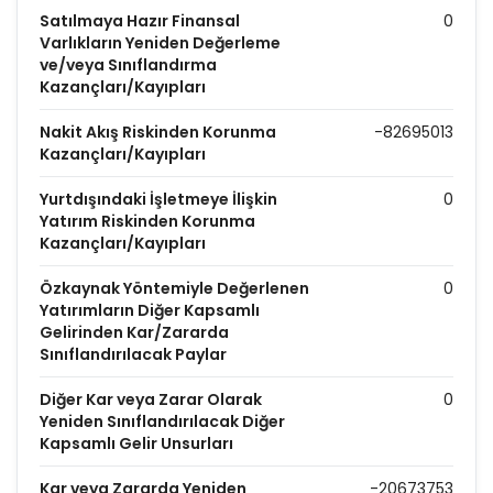
Satılmaya Hazır Finansal
0
Varlıkların Yeniden Değerleme
ve/veya Sınıflandırma
Kazançları/Kayıpları
Nakit Akış Riskinden Korunma
-82695013
Kazançları/Kayıpları
Yurtdışındaki İşletmeye İlişkin
0
Yatırım Riskinden Korunma
Kazançları/Kayıpları
Özkaynak Yöntemiyle Değerlenen
0
Yatırımların Diğer Kapsamlı
Gelirinden Kar/Zararda
Sınıflandırılacak Paylar
Diğer Kar veya Zarar Olarak
0
Yeniden Sınıflandırılacak Diğer
Kapsamlı Gelir Unsurları
Kar veya Zararda Yeniden
-20673753