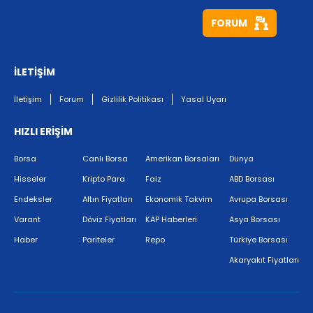
FORUM
İLETİŞİM
İletişim
Forum
Gizlilik Politikası
Yasal Uyarı
HIZLI ERİŞİM
Borsa
Canlı Borsa
Amerikan Borsaları
Dünya
Hisseler
Kripto Para
Faiz
ABD Borsası
Endeksler
Altın Fiyatları
Ekonomik Takvim
Avrupa Borsası
Varant
Döviz Fiyatları
KAP Haberleri
Asya Borsası
Haber
Pariteler
Repo
Türkiye Borsası
Akaryakıt Fiyatları