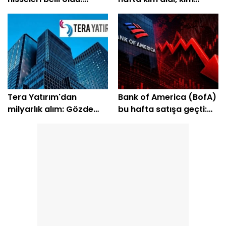
Yüzde 200'e yakın getiri
sattı?
bekleniyor
Tera Yatırım'dan
Bank of America (BofA)
milyarlık alım: Gözde
bu hafta satışa geçti:
hisseleri belli oldu
EREGL ve SASA listede