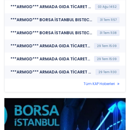
***ARMGD*** ARMADA GIDA TİCARET SANAYİ A.Ş. (Özel Durum Açıklaması (Genel))
03 Ağu 14:52
***ARMGD*** BORSA İSTANBUL BISTECH DEVRE KESİCİ UYGULAMASI (Pay Bazında Devre Kesici Bildirimi)
31 Tem 11:57
***ARMGD*** BORSA İSTANBUL BISTECH DEVRE KESİCİ UYGULAMASI (Pay Bazında Devre Kesici Bildirimi)
31 Tem 11:38
***ARMGD*** ARMADA GIDA TİCARET SANAYİ A.Ş. (Finansal Duran Varlık Edinimi)
29 Tem 15:09
***ARMGD*** ARMADA GIDA TİCARET SANAYİ A.Ş. (Finansal Duran Varlık Edinimi)
29 Tem 15:09
***ARMGD*** ARMADA GIDA TİCARET SANAYİ A.Ş. (Özel Durum Açıklaması (Genel))
29 Tem 11:30
Tüm KAP Haberleri