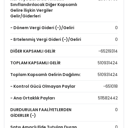
Sınıflandırılacak Diğer Kapsamlı
Gelire İlişkin Vergiler
Gelir/Giderleri
- Dönem Vergi Gideri (-)/Geliri
0
- Ertelenmiş Vergi Gideri (-)/Geliri
0
DİĞER KAPSAMLI GELİR
-65219314
TOPLAM KAPSAMLI GELİR
510931424
Toplam Kapsamlı Gelirin Dağılımı:
510931424
- Kontrol Gücü Olmayan Paylar
-651018
- Ana Ortaklık Payları
511582442
DURDURULAN FAALİYETLERDEN
0
GİDERLER (-)
Satış Amaçlı Elde Tutulan Duran
0