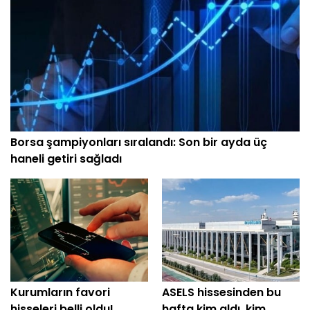
Borsa şampiyonları sıralandı: Son bir ayda üç
haneli getiri sağladı
Kurumların favori
ASELS hissesinden bu
hisseleri belli oldu!
hafta kim aldı, kim