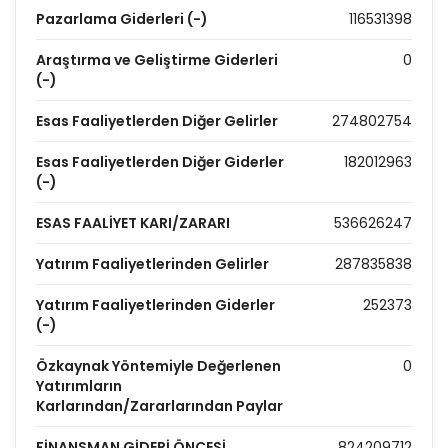
Pazarlama Giderleri (-)
116531398
Araştırma ve Geliştirme Giderleri
0
(-)
Esas Faaliyetlerden Diğer Gelirler
274802754
Esas Faaliyetlerden Diğer Giderler
182012963
(-)
ESAS FAALİYET KARI/ZARARI
536626247
Yatırım Faaliyetlerinden Gelirler
287835838
Yatırım Faaliyetlerinden Giderler
252373
(-)
Özkaynak Yöntemiyle Değerlenen
0
Yatırımların
Karlarından/Zararlarından Paylar
FİNANSMAN GİDERİ ÖNCESİ
824209712