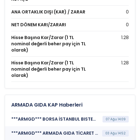
ANA ORTAKLIK DIŞI (KAR) / ZARAR
0
NET DÖNEM KARI/ZARARI
0
Hisse Başına Kar/Zarar (1 TL
1.28
nominal değerli beher pay için TL
olarak)
Hisse Başına Kar/Zarar (1 TL
1.28
nominal değerli beher pay için TL
olarak)
ARMADA GIDA KAP Haberleri
***ARMGD*** BORSA İSTANBUL BISTECH DEVRE KESİCİ UYGULAMASI (Pay Bazında Devre Kesici Bildirimi)
07 Ağu 14:09
***ARMGD*** ARMADA GIDA TİCARET SANAYİ A.Ş. (Şirket Genel Bilgi Formu)
03 Ağu 14:52