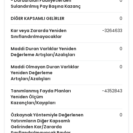
- Durdurulan Faaliyetlerden
0
Sulandırılmış Pay Başına Kazanç
DİĞER KAPSAMLI GELİRLER
0
Kar veya Zararda Yeniden
-3264633
Sınıflandırılmayacaklar
Maddi Duran Varlıklar Yeniden
0
Değerleme Artışları/Azalışları
Maddi Olmayan Duran Varlıklar
0
Yeniden Değerleme
Artışları/Azalışları
Tanımlanmış Fayda Planları
-4352843
Yeniden Ölçüm
Kazançları/Kayıpları
Özkaynak Yöntemiyle Değerlenen
0
Yatırımların Diğer Kapsamlı
Gelirinden Kar/Zararda
Sınıflandırılmayacak Paylar