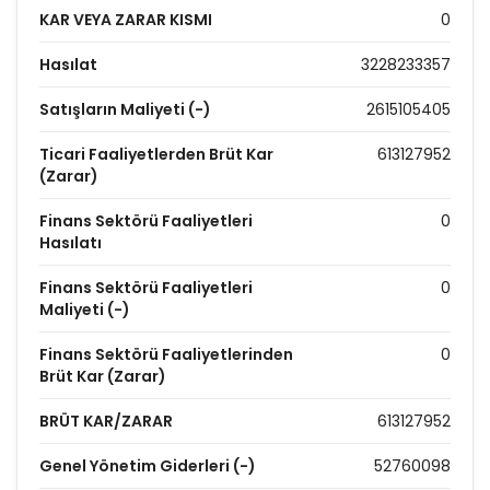
KAR VEYA ZARAR KISMI
0
Hasılat
3228233357
Satışların Maliyeti (-)
2615105405
Ticari Faaliyetlerden Brüt Kar
613127952
(Zarar)
Finans Sektörü Faaliyetleri
0
Hasılatı
Finans Sektörü Faaliyetleri
0
Maliyeti (-)
Finans Sektörü Faaliyetlerinden
0
Brüt Kar (Zarar)
BRÜT KAR/ZARAR
613127952
Genel Yönetim Giderleri (-)
52760098