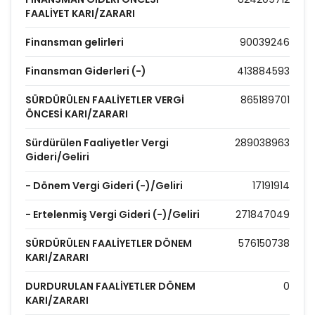
FAALİYET KARI/ZARARI
Finansman gelirleri
90039246
Finansman Giderleri (-)
413884593
SÜRDÜRÜLEN FAALİYETLER VERGİ
865189701
ÖNCESİ KARI/ZARARI
Sürdürülen Faaliyetler Vergi
289038963
Gideri/Geliri
- Dönem Vergi Gideri (-)/Geliri
17191914
- Ertelenmiş Vergi Gideri (-)/Geliri
271847049
SÜRDÜRÜLEN FAALİYETLER DÖNEM
576150738
KARI/ZARARI
DURDURULAN FAALİYETLER DÖNEM
0
KARI/ZARARI