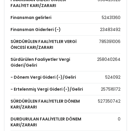
FAALİYET KARI/ZARARI
Finansman gelirleri
52431360
Finansman Giderleri (-)
23483492
SÜRDÜRÜLEN FAALİYETLER VERGİ
785391006
ÖNCESİ KARI/ZARARI
Sürdürülen Faaliyetler Vergi
258040264
Gideri/Geliri
- Dönem Vergi Gideri (-)/Geliri
524092
- Ertelenmiş Vergi Gideri (-)/Geliri
257516172
SÜRDÜRÜLEN FAALİYETLER DÖNEM
527350742
KARI/ZARARI
DURDURULAN FAALİYETLER DÖNEM
0
KARI/ZARARI