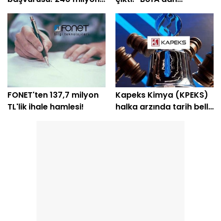
TL'lik plan açıklandı
yatırımcılara "temkinli
olun" uyarısı
FONET'ten 137,7 milyon
Kapeks Kimya (KPEKS)
TL'lik ihale hamlesi!
halka arzında tarih belli
oldu! Geri sayım başladı