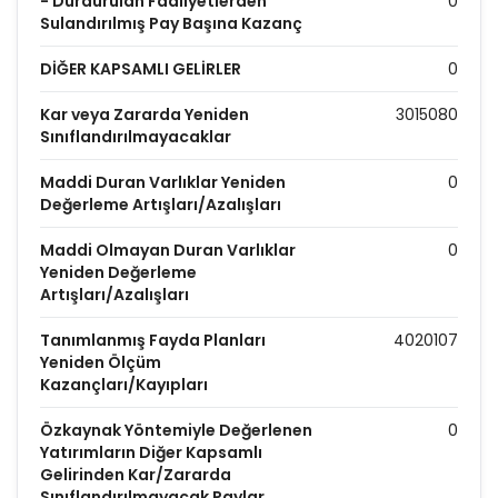
- Durdurulan Faaliyetlerden
0
Sulandırılmış Pay Başına Kazanç
DİĞER KAPSAMLI GELİRLER
0
Kar veya Zararda Yeniden
3015080
Sınıflandırılmayacaklar
Maddi Duran Varlıklar Yeniden
0
Değerleme Artışları/Azalışları
Maddi Olmayan Duran Varlıklar
0
Yeniden Değerleme
Artışları/Azalışları
Tanımlanmış Fayda Planları
4020107
Yeniden Ölçüm
Kazançları/Kayıpları
Özkaynak Yöntemiyle Değerlenen
0
Yatırımların Diğer Kapsamlı
Gelirinden Kar/Zararda
Sınıflandırılmayacak Paylar