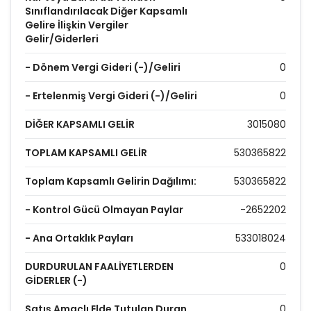
Sınıflandırılacak Diğer Kapsamlı
Gelire İlişkin Vergiler
Gelir/Giderleri
- Dönem Vergi Gideri (-)/Geliri
0
- Ertelenmiş Vergi Gideri (-)/Geliri
0
DİĞER KAPSAMLI GELİR
3015080
TOPLAM KAPSAMLI GELİR
530365822
Toplam Kapsamlı Gelirin Dağılımı:
530365822
- Kontrol Gücü Olmayan Paylar
-2652202
- Ana Ortaklık Payları
533018024
DURDURULAN FAALİYETLERDEN
0
GİDERLER (-)
Satış Amaçlı Elde Tutulan Duran
0