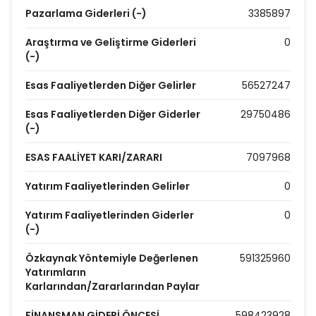
Pazarlama Giderleri (-)
3385897
Araştırma ve Geliştirme Giderleri
0
(-)
Esas Faaliyetlerden Diğer Gelirler
56527247
Esas Faaliyetlerden Diğer Giderler
29750486
(-)
ESAS FAALİYET KARI/ZARARI
7097968
Yatırım Faaliyetlerinden Gelirler
0
Yatırım Faaliyetlerinden Giderler
0
(-)
Özkaynak Yöntemiyle Değerlenen
591325960
Yatırımların
Karlarından/Zararlarından Paylar
FİNANSMAN GİDERİ ÖNCESİ
598423928