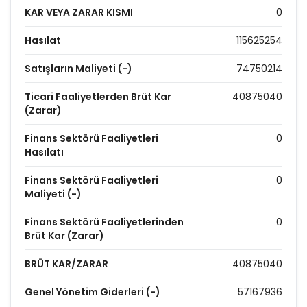
KAR VEYA ZARAR KISMI
0
Hasılat
115625254
Satışların Maliyeti (-)
74750214
Ticari Faaliyetlerden Brüt Kar
40875040
(Zarar)
Finans Sektörü Faaliyetleri
0
Hasılatı
Finans Sektörü Faaliyetleri
0
Maliyeti (-)
Finans Sektörü Faaliyetlerinden
0
Brüt Kar (Zarar)
BRÜT KAR/ZARAR
40875040
Genel Yönetim Giderleri (-)
57167936