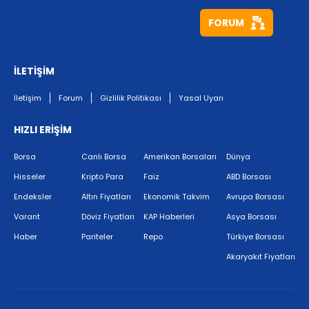
FORUM
İLETİŞİM
İletişim
Forum
Gizlilik Politikası
Yasal Uyarı
HIZLI ERİŞİM
Borsa
Canlı Borsa
Amerikan Borsaları
Dünya
Hisseler
Kripto Para
Faiz
ABD Borsası
Endeksler
Altın Fiyatları
Ekonomik Takvim
Avrupa Borsası
Varant
Döviz Fiyatları
KAP Haberleri
Asya Borsası
Haber
Pariteler
Repo
Türkiye Borsası
Akaryakıt Fiyatları