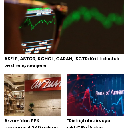
ASELS, ASTOR, KCHOL, GARAN, ISCTR: Kritik destek
ve direnç seviyeleri
Arzum'dan SPK
"Risk iştahı zirveye
başvurusu! 240 milyon
çıktı!" BofA'dan