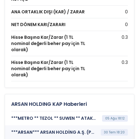
ANA ORTAKLIK DIŞI (KAR) / ZARAR
0
NET DÖNEM KARI/ZARARI
0
Hisse Başına Kar/Zarar (1 TL
0.3
nominal değerli beher pay için TL
olarak)
Hisse Başına Kar/Zarar (1 TL
0.3
nominal değerli beher pay için TL
olarak)
ARSAN HOLDING KAP Haberleri
***METRO ** TEZOL ** SUWEN ** ATAKP ** ULUFA ** EKIM ** AKSGY ** PRKME ** TRALT ** GEREL ** BOSSA ** ARSAN ** BORSK*** BORSA İSTANBUL A.Ş. (BIST Pay Endeksleri)
05 Ağu 18:12
***ARSAN*** ARSAN HOLDİNG A.Ş. (Payların Geri Alınmasına İlişkin Bildirim)
30 Tem 18:20