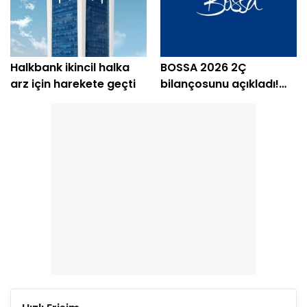
Halkbank ikincil halka
BOSSA 2026 2Ç
arz için harekete geçti
bilançosunu açıkladı!
Kâr yerini zarara bıraktı