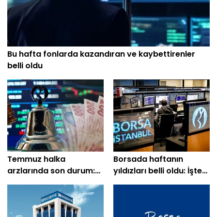
Bu hafta fonlarda kazandıran ve kaybettirenler
belli oldu
Temmuz halka
Borsada haftanın
arzlarında son durum:
yıldızları belli oldu: İşte
En çok kazandıran belli
en çok kazandıran
oldu
hisseler