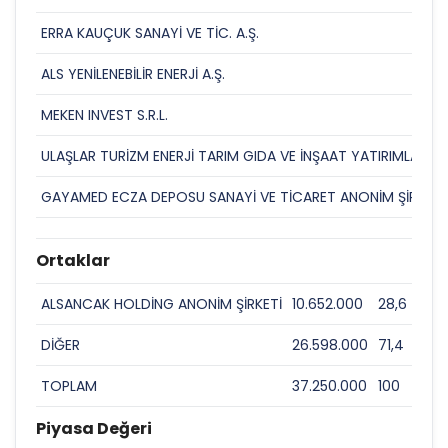
ERRA KAUÇUK SANAYİ VE TİC. A.Ş.
ALS YENİLENEBİLİR ENERJİ A.Ş.
MEKEN INVEST S.R.L.
ULAŞLAR TURİZM ENERJİ TARIM GIDA VE İNŞAAT YATIRIMLARI A.
GAYAMED ECZA DEPOSU SANAYİ VE TİCARET ANONİM ŞİRKETİ
Ortaklar
ALSANCAK HOLDİNG ANONİM ŞİRKETİ
10.652.000
28,6
DİĞER
26.598.000
71,4
TOPLAM
37.250.000
100
Piyasa Değeri