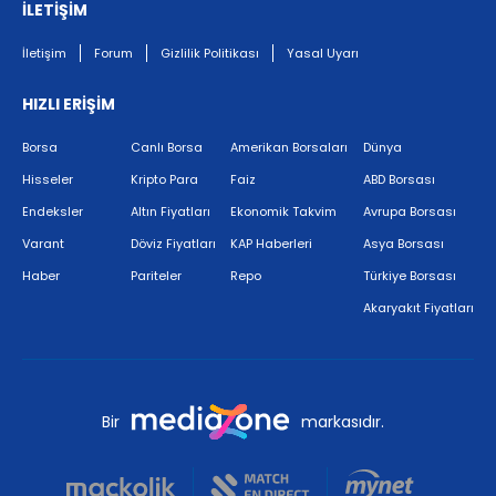
İLETİŞİM
İletişim
Forum
Gizlilik Politikası
Yasal Uyarı
HIZLI ERİŞİM
Borsa
Canlı Borsa
Amerikan Borsaları
Dünya
Hisseler
Kripto Para
Faiz
ABD Borsası
Endeksler
Altın Fiyatları
Ekonomik Takvim
Avrupa Borsası
Varant
Döviz Fiyatları
KAP Haberleri
Asya Borsası
Haber
Pariteler
Repo
Türkiye Borsası
Akaryakıt Fiyatları
Bir
markasıdır.