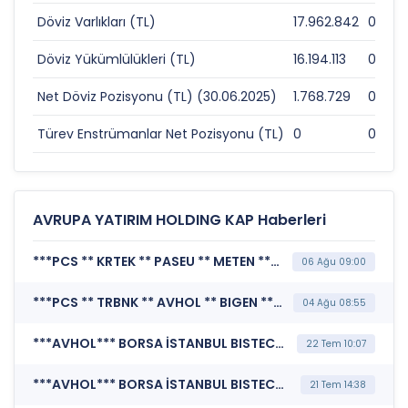
Döviz Varlıkları (TL)
17.962.842
0
Döviz Yükümlülükleri (TL)
16.194.113
0
Net Döviz Pozisyonu (TL) (30.06.2025)
1.768.729
0
Türev Enstrümanlar Net Pozisyonu (TL)
0
0
AVRUPA YATIRIM HOLDING KAP Haberleri
***PCS ** KRTEK ** PASEU ** METEN ** EBEBK ** TKFEN ** AVHOL ** KTLEV ** PHE ** SEKFK ** PKZ*** KAMUYU AYDINLATMA PLATFORMU (Kamuyu Aydınlatma Platformu Duyurusu)
06 Ağu 09:00
***PCS ** TRBNK ** AVHOL ** BIGEN ** FORMT ** KRTEK ** PASEU ** PRY ** TAE ** KATMR ** KTLEV ** BRKSN ** PKZ*** KAMUYU AYDINLATMA PLATFORMU (Kamuyu Aydınlatma Platformu Duyurusu)
04 Ağu 08:55
***AVHOL*** BORSA İSTANBUL BISTECH DEVRE KESİCİ UYGULAMASI (Pay Bazında Devre Kesici Bildirimi)
22 Tem 10:07
***AVHOL*** BORSA İSTANBUL BISTECH DEVRE KESİCİ UYGULAMASI (Pay Bazında Devre Kesici Bildirimi)
21 Tem 14:38