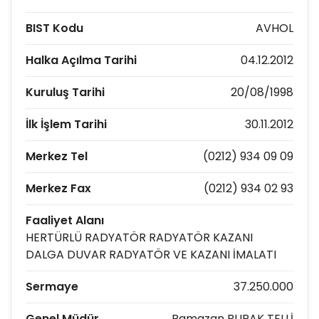
BIST Kodu
AVHOL
Halka Açılma Tarihi
04.12.2012
Kuruluş Tarihi
20/08/1998
İlk İşlem Tarihi
30.11.2012
Merkez Tel
(0212) 934 09 09
Merkez Fax
(0212) 934 02 93
Faaliyet Alanı
HERTÜRLÜ RADYATÖR RADYATÖR KAZANI
DALGA DUVAR RADYATÖR VE KAZANI İMALATI
Sermaye
37.250.000
Genel Müdür
Ramazan BURAK TELLİ