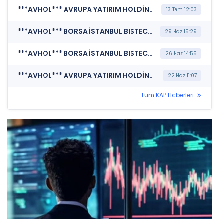
***AVHOL*** AVRUPA YATIRIM HOLDİNG A.Ş. (Şirket Genel Bilgi Formu)
13 Tem 12:03
***AVHOL*** BORSA İSTANBUL BISTECH DEVRE KESİCİ UYGULAMASI (Pay Bazında Devre Kesici Bildirimi)
29 Haz 15:29
***AVHOL*** BORSA İSTANBUL BISTECH DEVRE KESİCİ UYGULAMASI (Pay Bazında Devre Kesici Bildirimi)
26 Haz 14:55
***AVHOL*** AVRUPA YATIRIM HOLDİNG A.Ş. (Bağımsız Denetim Kuruluşunun Belirlenmesi)
22 Haz 11:07
Tüm KAP Haberleri