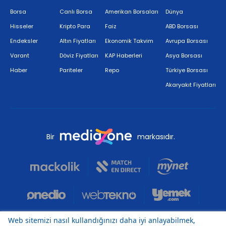
Borsa
Canlı Borsa
Amerikan Borsaları
Dünya
Hisseler
Kripto Para
Faiz
ABD Borsası
Endeksler
Altın Fiyatları
Ekonomik Takvim
Avrupa Borsası
Varant
Döviz Fiyatları
KAP Haberleri
Asya Borsası
Haber
Pariteler
Repo
Türkiye Borsası
Akaryakıt Fiyatları
Bir
markasıdır.