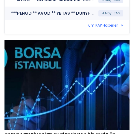
***PENGD ** AVOD ** YBTAS ** DUNYH ** KAYSE*** MERKEZİ KAYIT KURULUŞU A.Ş. (Borsada İşlem Gören Tipe Dönüşüm Duyurusu)
14 May 16:52
Tüm KAP Haberleri