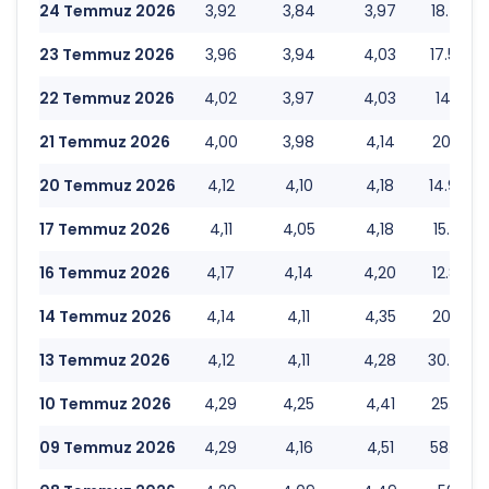
24 Temmuz 2026
3,92
3,84
3,97
18.449.
23 Temmuz 2026
3,96
3,94
4,03
17.594.
22 Temmuz 2026
4,02
3,97
4,03
14.162.
21 Temmuz 2026
4,00
3,98
4,14
20.149.
20 Temmuz 2026
4,12
4,10
4,18
14.997.
17 Temmuz 2026
4,11
4,05
4,18
15.772.
16 Temmuz 2026
4,17
4,14
4,20
12.892.
14 Temmuz 2026
4,14
4,11
4,35
20.535.
13 Temmuz 2026
4,12
4,11
4,28
30.936.
10 Temmuz 2026
4,29
4,25
4,41
25.906.
09 Temmuz 2026
4,29
4,16
4,51
58.629.