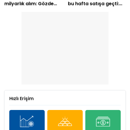
milyarlık alım: Gözde
bu hafta satışa geçti:
hisseleri belli oldu
EREGL ve SASA listede
Hızlı Erişim