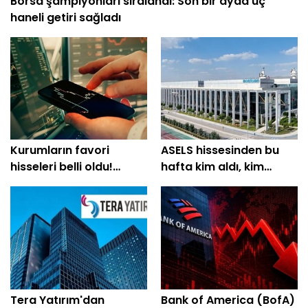
Borsa şampiyonları sıralandı: Son bir ayda üç
haneli getiri sağladı
Kurumların favori
ASELS hissesinden bu
hisseleri belli oldu!
hafta kim aldı, kim
Yüzde 200'e yakın getiri
sattı?
bekleniyor
Tera Yatırım'dan
Bank of America (BofA)