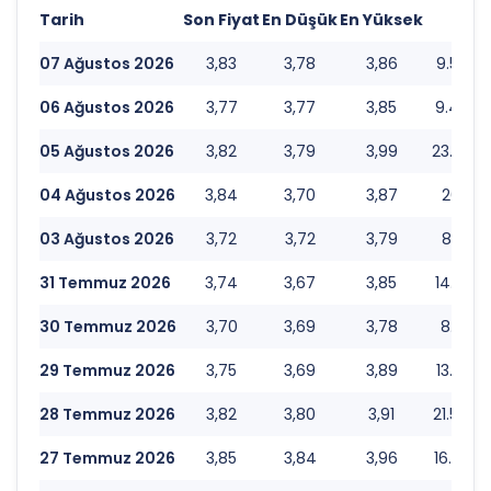
Tarih
Son Fiyat
En Düşük
En Yüksek
Hac
07 Ağustos 2026
3,83
3,78
3,86
9.570.
06 Ağustos 2026
3,77
3,77
3,85
9.463.
05 Ağustos 2026
3,82
3,79
3,99
23.238.
04 Ağustos 2026
3,84
3,70
3,87
20.571.
03 Ağustos 2026
3,72
3,72
3,79
8.103.8
31 Temmuz 2026
3,74
3,67
3,85
14.495.
30 Temmuz 2026
3,70
3,69
3,78
8.891.5
29 Temmuz 2026
3,75
3,69
3,89
13.097.
28 Temmuz 2026
3,82
3,80
3,91
21.557.
27 Temmuz 2026
3,85
3,84
3,96
16.495.