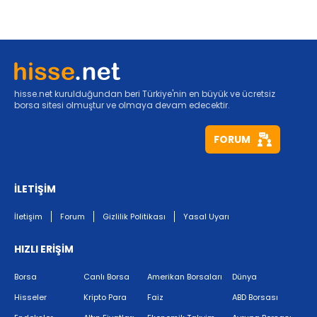
hisse.net kurulduğundan beri Türkiye'nin en büyük ve ücretsiz
borsa sitesi olmuştur ve olmaya devam edecektir.
FORUM
İLETİŞİM
İletişim
Forum
Gizlilik Politikası
Yasal Uyarı
HIZLI ERİŞİM
Borsa
Canlı Borsa
Amerikan Borsaları
Dünya
Hisseler
Kripto Para
Faiz
ABD Borsası