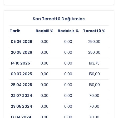
Son Temettü Dağıtımları
Tarih
Bedelli %
Bedelsiz %
Temettü %
Esk
05 06 2026
0,00
0,00
250,00
20 05 2026
0,00
0,00
250,00
14 10 2025
0,00
0,00
193,75
09 07 2025
0,00
0,00
150,00
25 04 2025
0,00
0,00
150,00
22 07 2024
0,00
0,00
70,00
29 05 2024
0,00
0,00
70,00
17 04 2024
0,00
0,00
70,00