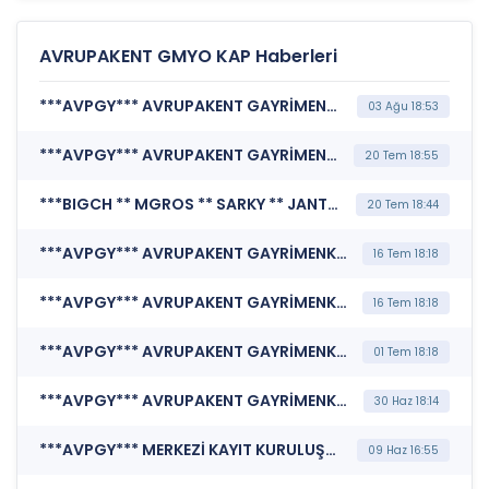
AVRUPAKENT GMYO KAP Haberleri
***AVPGY*** AVRUPAKENT GAYRİMENKUL YATIRIM ORTAKLIĞI A.Ş. (Özel Durum Açıklaması (Genel))
03 Ağu 18:53
***AVPGY*** AVRUPAKENT GAYRİMENKUL YATIRIM ORTAKLIĞI A.Ş. (Maddi Duran Varlık Alımı)
20 Tem 18:55
***BIGCH ** MGROS ** SARKY ** JANTS ** SDTTR ** AVPGY ** GIPTA ** OSMEN ** ISDMR ** MSGYO ** ALARK ** DOHOL ** KBORU ** AZTEK ** AEFES ** BVSAN ** GENTS ** TEZOL ** AKSGY ** TABGD ** TRCAS ** ENERY ** AYGAZ ** NETCD ** ECZYT*** BORSA İSTANBUL A.Ş. (BIST Pay Endeksleri)
20 Tem 18:44
***AVPGY*** AVRUPAKENT GAYRİMENKUL YATIRIM ORTAKLIĞI A.Ş. (Portföy Sınırlamalarına Uyumun Kontrolü)
16 Tem 18:18
***AVPGY*** AVRUPAKENT GAYRİMENKUL YATIRIM ORTAKLIĞI A.Ş. (Portföy Sınırlamalarına Uyumun Kontrolü)
16 Tem 18:18
***AVPGY*** AVRUPAKENT GAYRİMENKUL YATIRIM ORTAKLIĞI A.Ş. (Özel Durum Açıklaması (Genel))
01 Tem 18:18
***AVPGY*** AVRUPAKENT GAYRİMENKUL YATIRIM ORTAKLIĞI A.Ş. (Özel Durum Açıklaması (Genel))
30 Haz 18:14
***AVPGY*** MERKEZİ KAYIT KURULUŞU A.Ş. (Pay Mali Hak Kullanım İşlemi - Nakit Ödeme)
09 Haz 16:55