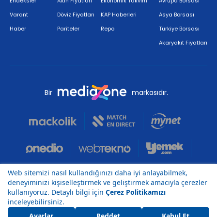
Endeksler
Altın Fiyatları
Ekonomik Takvim
Avrupa Borsası
Varant
Döviz Fiyatları
KAP Haberleri
Asya Borsası
Haber
Pariteler
Repo
Türkiye Borsası
Akaryakıt Fiyatları
Bir
markasıdır.