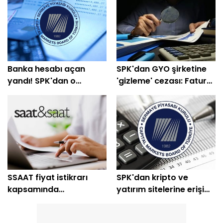
Banka hesabı açan
SPK'dan GYO şirketine
yandı! SPK'dan o
'gizleme' cezası: Fatura
isimlere suç duyurusu
yönetime çıkabilir!
SSAAT fiyat istikrarı
SPK'dan kripto ve
kapsamında
yatırım sitelerine erişim
milyonlarca lot topladı!
engeli