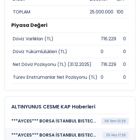
TOPLAM
25.000.000
100
Piyasa Değeri
Döviz Varlıkları (TL)
716.229
0
Döviz Yükümlülükleri (TL)
0
0
Net Döviz Pozisyonu (TL) (31.12.2025)
716.229
0
Türev Enstrümanlar Net Pozisyonu (TL)
0
0
ALTINYUNUS CESME KAP Haberleri
***AYCES*** BORSA İSTANBUL BISTECH DEVRE KESİCİ UYGULAMASI (Pay Bazında Devre Kesici Bildirimi)
08 Tem 10:29
***AYCES*** BORSA İSTANBUL BISTECH DEVRE KESİCİ UYGULAMASI (Pay Bazında Devre Kesici Bildirimi)
25 Haz 17:28