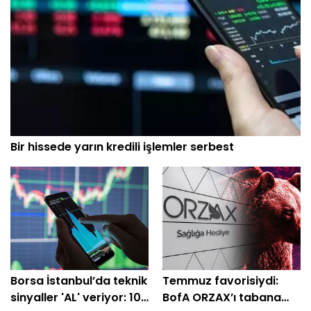
Bir hissede yarın kredili işlemler serbest
Borsa İstanbul’da teknik
Temmuz favorisiydi:
sinyaller 'AL' veriyor: 10
BofA ORZAX’ı tabana