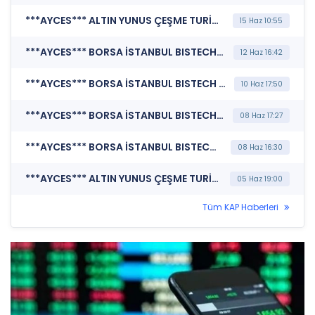
***AYCES*** ALTIN YUNUS ÇEŞME TURİSTİK TESİSLER A.Ş. (Özel Durum Açıklaması (Genel))
15 Haz 10:55
***AYCES*** BORSA İSTANBUL BISTECH DEVRE KESİCİ UYGULAMASI (Pay Bazında Devre Kesici Bildirimi)
12 Haz 16:42
***AYCES*** BORSA İSTANBUL BISTECH DEVRE KESİCİ UYGULAMASI (Pay Bazında Devre Kesici Bildirimi)
10 Haz 17:50
***AYCES*** BORSA İSTANBUL BISTECH DEVRE KESİCİ UYGULAMASI (Pay Bazında Devre Kesici Bildirimi)
08 Haz 17:27
***AYCES*** BORSA İSTANBUL BISTECH DEVRE KESİCİ UYGULAMASI (Pay Bazında Devre Kesici Bildirimi)
08 Haz 16:30
***AYCES*** ALTIN YUNUS ÇEŞME TURİSTİK TESİSLER A.Ş. (Olağan Dışı Fiyat ve Miktar Hareketleri)
05 Haz 19:00
Tüm KAP Haberleri