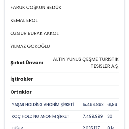
FARUK COŞKUN BEDÜK
KEMAL EROL
ÖZGÜR BURAK AKKOL
YILMAZ GÖKOĞLU
ALTIN YUNUS ÇEŞME TURİSTİK
Şirket Ünvanı
TESİSLER A.Ş.
İştirakler
Ortaklar
YAŞAR HOLDİNG ANONİM ŞİRKETİ
15.464.863
61,86
KOÇ HOLDİNG ANONİM ŞİRKETİ
7.499.999
30
DİĞER
2.035.137
8,14