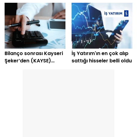
hisselik dev liste
çekti
Bilanço sonrası Kayseri
İş Yatırım'ın en çok alıp
Şeker’den (KAYSE)
sattığı hisseler belli oldu
temettü kararı