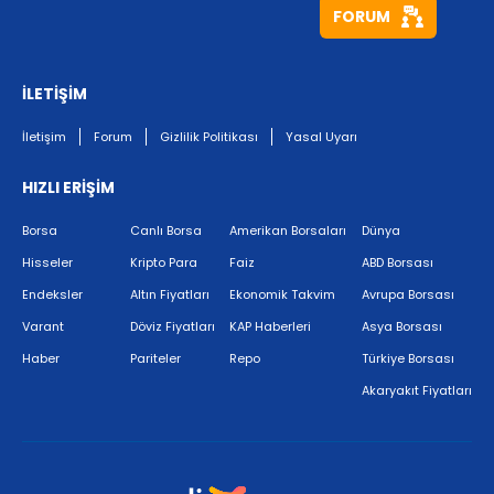
FORUM
İLETİŞİM
İletişim
Forum
Gizlilik Politikası
Yasal Uyarı
HIZLI ERİŞİM
Borsa
Canlı Borsa
Amerikan Borsaları
Dünya
Hisseler
Kripto Para
Faiz
ABD Borsası
Endeksler
Altın Fiyatları
Ekonomik Takvim
Avrupa Borsası
Varant
Döviz Fiyatları
KAP Haberleri
Asya Borsası
Haber
Pariteler
Repo
Türkiye Borsası
Akaryakıt Fiyatları