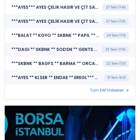
***AYES*** AYES ÇELİK HASIR VE ÇİT SANAYİ A.Ş. (Şirket Genel Bilgi Formu)
27 Tem 17:40
***AYES*** AYES ÇELİK HASIR VE ÇİT SANAYİ A.Ş. (Özel Durum Açıklaması (Genel))
27 Tem 17:35
***BALAT ** KGYO ** SKBNK ** PAPIL ** AYES ** YBTAS ** SURGY ** BERA ** FZLGY*** MERKEZİ KAYIT KURULUŞU A.Ş. (Borsada İşlem Gören Tipe Dönüşüm Duyurusu)
24 Tem 17:19
***DAGI ** SKBNK ** SODSN ** GENTS ** BARMA ** AYES ** EKGYO ** VSNMD ** TTKOM*** MERKEZİ KAYIT KURULUŞU A.Ş. (Borsada İşlem Gören Tipe Dönüşüm Duyurusu)
23 Tem 17:05
***SKBNK ** BAGFS ** BARMA ** ORCAY ** AYES ** ENDAE*** MERKEZİ KAYIT KURULUŞU A.Ş. (Borsada İşlem Gören Tipe Dönüşüm Duyurusu)
22 Tem 17:01
***AYES ** KLSER ** ENDAE ** EREGL*** MERKEZİ KAYIT KURULUŞU A.Ş. (Borsada İşlem Gören Tipe Dönüşüm Duyurusu)
21 Tem 16:31
Tüm KAP Haberleri