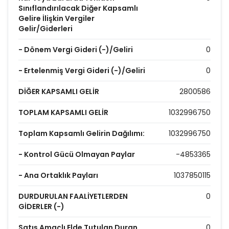
Sınıflandırılacak Diğer Kapsamlı
Gelire İlişkin Vergiler
Gelir/Giderleri
- Dönem Vergi Gideri (-)/Geliri
0
- Ertelenmiş Vergi Gideri (-)/Geliri
0
DİĞER KAPSAMLI GELİR
2800586
TOPLAM KAPSAMLI GELİR
1032996750
Toplam Kapsamlı Gelirin Dağılımı:
1032996750
- Kontrol Gücü Olmayan Paylar
-4853365
- Ana Ortaklık Payları
1037850115
DURDURULAN FAALİYETLERDEN
0
GİDERLER (-)
Satış Amaçlı Elde Tutulan Duran
0