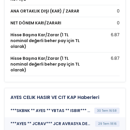
ANA ORTAKLIK DIŞI (KAR) / ZARAR
0
NET DÖNEM KARI/ZARARI
0
Hisse Başına Kar/Zarar (1 TL
6.87
nominal değerli beher pay için TL
olarak)
Hisse Başına Kar/Zarar (1 TL
6.87
nominal değerli beher pay için TL
olarak)
AYES CELIK HASIR VE CIT KAP Haberleri
***SKBNK ** AYES ** YBTAS ** ISBIR*** MERKEZİ KAYIT KURULUŞU A.Ş. (Borsada İşlem Gören Tipe Dönüşüm Duyurusu)
30 Tem 16:58
***AYES ** JCRAV*** JCR AVRASYA DERECELENDİRME A.Ş. (Kredi Derecelendirmesi)
29 Tem 18:16