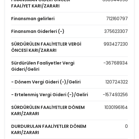
FAALİYET KARI/ZARARI
Finansman gelirleri
712160797
Finansman Giderleri (-)
375623307
SÜRDÜRÜLEN FAALİYETLER VERGİ
993427230
ÖNCESİ KARI/ZARARI
Sürdürülen Faaliyetler Vergi
-36768934
Gideri/Geliri
- Dönem Vergi Gideri (-)/Geliri
120724322
- Ertelenmiş Vergi Gideri (-)/Geliri
-157493256
SÜRDÜRÜLEN FAALİYETLER DÖNEM
1030196164
KARI/ZARARI
DURDURULAN FAALİYETLER DÖNEM
0
KARI/ZARARI