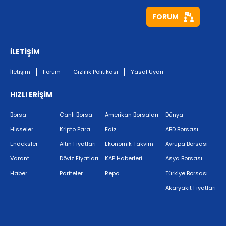
FORUM
İLETİŞİM
İletişim
Forum
Gizlilik Politikası
Yasal Uyarı
HIZLI ERİŞİM
Borsa
Canlı Borsa
Amerikan Borsaları
Dünya
Hisseler
Kripto Para
Faiz
ABD Borsası
Endeksler
Altın Fiyatları
Ekonomik Takvim
Avrupa Borsası
Varant
Döviz Fiyatları
KAP Haberleri
Asya Borsası
Haber
Pariteler
Repo
Türkiye Borsası
Akaryakıt Fiyatları