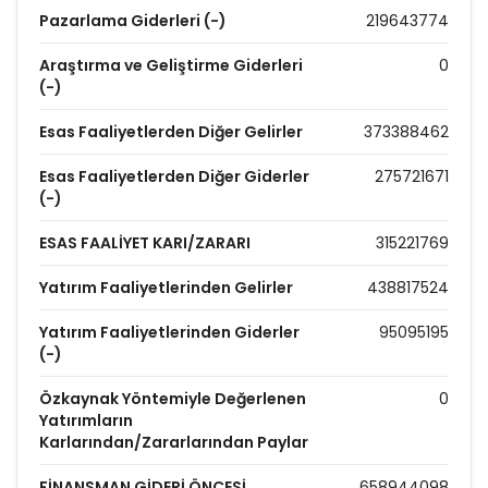
Pazarlama Giderleri (-)
219643774
Araştırma ve Geliştirme Giderleri
0
(-)
Esas Faaliyetlerden Diğer Gelirler
373388462
Esas Faaliyetlerden Diğer Giderler
275721671
(-)
ESAS FAALİYET KARI/ZARARI
315221769
Yatırım Faaliyetlerinden Gelirler
438817524
Yatırım Faaliyetlerinden Giderler
95095195
(-)
Özkaynak Yöntemiyle Değerlenen
0
Yatırımların
Karlarından/Zararlarından Paylar
FİNANSMAN GİDERİ ÖNCESİ
658944098