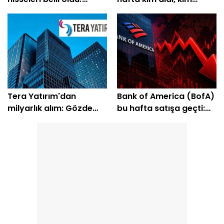
Yüzde 200'e yakın getiri
sattı?
bekleniyor
Tera Yatırım'dan
Bank of America (BofA)
milyarlık alım: Gözde
bu hafta satışa geçti:
hisseleri belli oldu
EREGL ve SASA listede