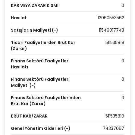
KAR VEYA ZARAR KISMI
0
Hasılat
12060553562
Satışların Maliyeti (-)
11549017743
Ticari Faaliyetlerden Brüt Kar
511535819
(Zarar)
Finans Sektörü Faaliyetleri
0
Hasılatı
Finans Sektörü Faaliyetleri
0
Maliyeti (-)
Finans Sektörü Faaliyetlerinden
0
Brüt Kar (Zarar)
BRÜT KAR/ZARAR
511535819
Genel Yönetim Giderleri (-)
74337067