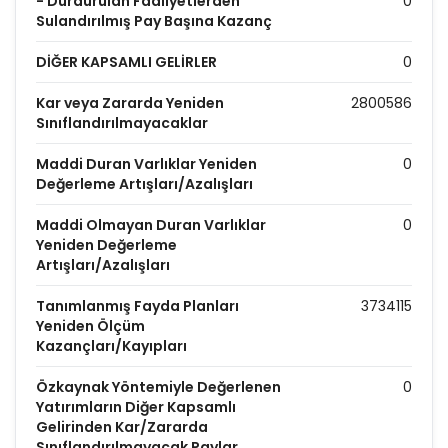
- Durdurulan Faaliyetlerden
0
Sulandırılmış Pay Başına Kazanç
DİĞER KAPSAMLI GELİRLER
0
Kar veya Zararda Yeniden
2800586
Sınıflandırılmayacaklar
Maddi Duran Varlıklar Yeniden
0
Değerleme Artışları/Azalışları
Maddi Olmayan Duran Varlıklar
0
Yeniden Değerleme
Artışları/Azalışları
Tanımlanmış Fayda Planları
3734115
Yeniden Ölçüm
Kazançları/Kayıpları
Özkaynak Yöntemiyle Değerlenen
0
Yatırımların Diğer Kapsamlı
Gelirinden Kar/Zararda
Sınıflandırılmayacak Paylar