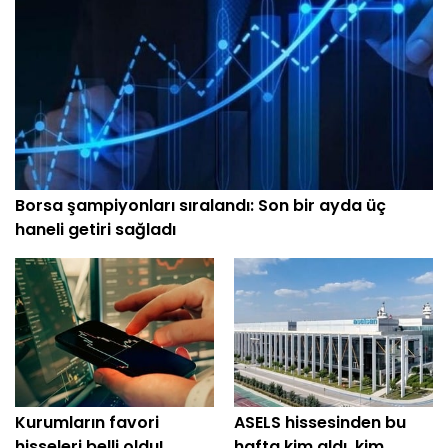
Borsa şampiyonları sıralandı: Son bir ayda üç
haneli getiri sağladı
Kurumların favori
ASELS hissesinden bu
hisseleri belli oldu!
hafta kim aldı, kim