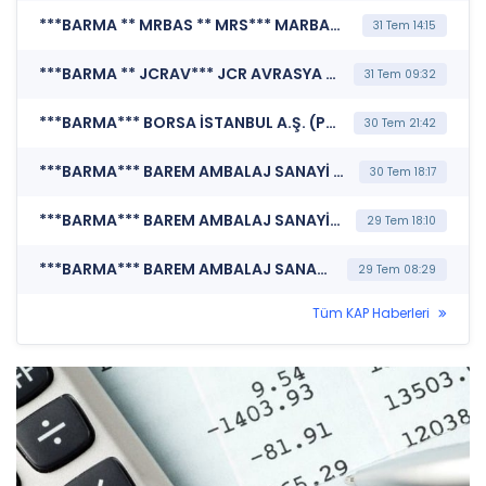
***BARMA ** MRBAS ** MRS*** MARBAŞ MENKUL DEĞERLER A.Ş. (Özel Durum Açıklaması (Genel))
31 Tem 14:15
***BARMA ** JCRAV*** JCR AVRASYA DERECELENDİRME A.Ş. (Kredi Derecelendirmesi)
31 Tem 09:32
***BARMA*** BORSA İSTANBUL A.Ş. (Pazar Değişikliği)
30 Tem 21:42
***BARMA*** BAREM AMBALAJ SANAYİ VE TİCARET A.Ş. (Özel Durum Açıklaması (Genel))
30 Tem 18:17
***BARMA*** BAREM AMBALAJ SANAYİ VE TİCARET A.Ş. (Katılım Finansı İlkeleri Bilgi Formu )
29 Tem 18:10
***BARMA*** BAREM AMBALAJ SANAYİ VE TİCARET A.Ş. (Faaliyet Raporu (Konsolide))
29 Tem 08:29
Tüm KAP Haberleri