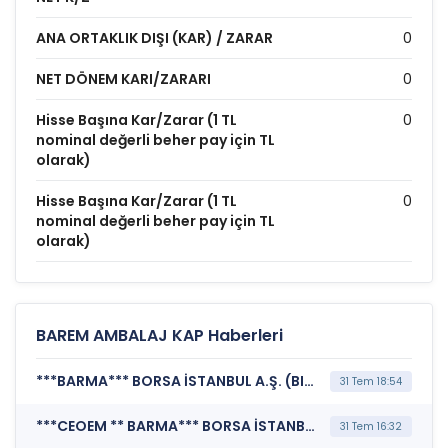
ANA ORTAKLIK DIŞI (KAR) / ZARAR
0
NET DÖNEM KARI/ZARARI
0
Hisse Başına Kar/Zarar (1 TL
0
nominal değerli beher pay için TL
olarak)
Hisse Başına Kar/Zarar (1 TL
0
nominal değerli beher pay için TL
olarak)
BAREM AMBALAJ KAP Haberleri
***BARMA*** BORSA İSTANBUL A.Ş. (BISTECH Pay Piyasası Alım Satım Sistemi Duyurusu)
31 Tem 18:54
***CEOEM ** BARMA*** BORSA İSTANBUL A.Ş. (Endeks Şirketlerinde Değişiklik)
31 Tem 16:32