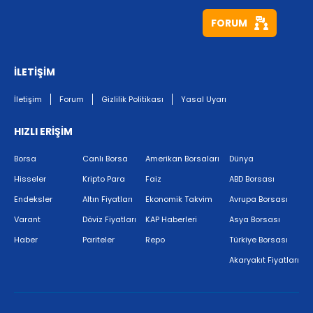
FORUM
İLETİŞİM
İletişim
Forum
Gizlilik Politikası
Yasal Uyarı
HIZLI ERİŞİM
Borsa
Canlı Borsa
Amerikan Borsaları
Dünya
Hisseler
Kripto Para
Faiz
ABD Borsası
Endeksler
Altın Fiyatları
Ekonomik Takvim
Avrupa Borsası
Varant
Döviz Fiyatları
KAP Haberleri
Asya Borsası
Haber
Pariteler
Repo
Türkiye Borsası
Akaryakıt Fiyatları