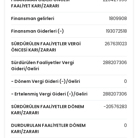
FAALİYET KARI/ZARARI
Finansman gelirleri
1809908
Finansman Giderleri (-)
193072518
SÜRDÜRÜLEN FAALİYETLER VERGİ
267631023
ÖNCESİ KARI/ZARARI
Sürdürülen Faaliyetler Vergi
288207306
Gideri/Geliri
- Dönem Vergi Gideri (-)/Geliri
0
- Ertelenmiş Vergi Gideri (-)/Geliri
288207306
SÜRDÜRÜLEN FAALİYETLER DÖNEM
-20576283
KARI/ZARARI
DURDURULAN FAALİYETLER DÖNEM
0
KARI/ZARARI