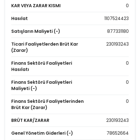
KAR VEYA ZARAR KISMI
0
Hasılat
1107524423
Satışların Maliyeti (-)
877331180
Ticari Faaliyetlerden Brüt Kar
230193243
(Zarar)
Finans Sektörü Faaliyetleri
0
Hasılatı
Finans Sektörü Faaliyetleri
0
Maliyeti (-)
Finans Sektörü Faaliyetlerinden
0
Brüt Kar (Zarar)
BRÜT KAR/ZARAR
230193243
Genel Yönetim Giderleri (-)
78652664