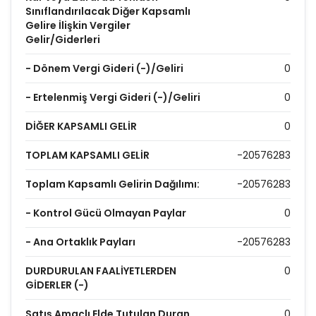
Sınıflandırılacak Diğer Kapsamlı
Gelire İlişkin Vergiler
Gelir/Giderleri
- Dönem Vergi Gideri (-)/Geliri
0
- Ertelenmiş Vergi Gideri (-)/Geliri
0
DİĞER KAPSAMLI GELİR
0
TOPLAM KAPSAMLI GELİR
-20576283
Toplam Kapsamlı Gelirin Dağılımı:
-20576283
- Kontrol Gücü Olmayan Paylar
0
- Ana Ortaklık Payları
-20576283
DURDURULAN FAALİYETLERDEN
0
GİDERLER (-)
Satış Amaçlı Elde Tutulan Duran
0