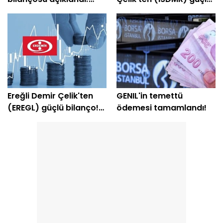
Şirket yeniden kâra
bilanço! Net kâr yüzde
geçti
203 arttı
Ereğli Demir Çelik'ten
GENIL'in temettü
(EREGL) güçlü bilanço!
ödemesi tamamlandı!
Net kâr yüzde 415 arttı