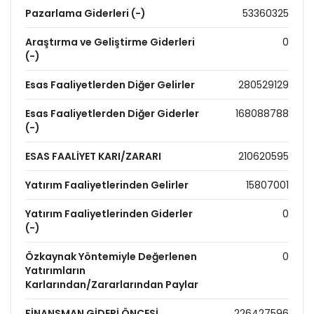
Pazarlama Giderleri (-)
53360325
Araştırma ve Geliştirme Giderleri
0
(-)
Esas Faaliyetlerden Diğer Gelirler
280529129
Esas Faaliyetlerden Diğer Giderler
168088788
(-)
ESAS FAALİYET KARI/ZARARI
210620595
Yatırım Faaliyetlerinden Gelirler
15807001
Yatırım Faaliyetlerinden Giderler
0
(-)
Özkaynak Yöntemiyle Değerlenen
0
Yatırımların
Karlarından/Zararlarından Paylar
FİNANSMAN GİDERİ ÖNCESİ
226427596