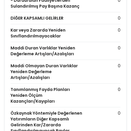
- Durdurulan Faaliyetlerden
0
Sulandırılmış Pay Başına Kazanç
DİĞER KAPSAMLI GELİRLER
0
Kar veya Zararda Yeniden
0
Sınıflandırılmayacaklar
Maddi Duran Varlıklar Yeniden
0
Değerleme Artışları/Azalışları
Maddi Olmayan Duran Varlıklar
0
Yeniden Değerleme
Artışları/Azalışları
Tanımlanmış Fayda Planları
0
Yeniden Ölçüm
Kazançları/Kayıpları
Özkaynak Yöntemiyle Değerlenen
0
Yatırımların Diğer Kapsamlı
Gelirinden Kar/Zararda
Sınıflandırılmayacak Paylar