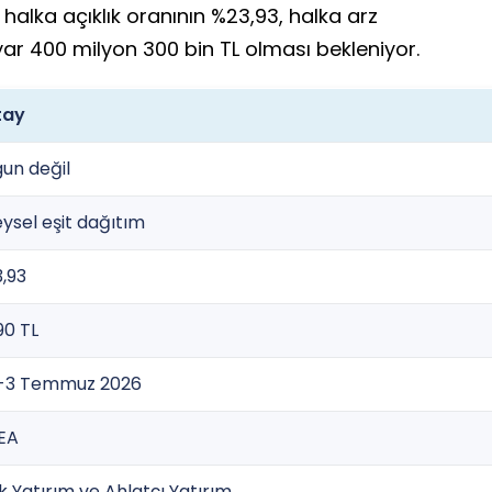
alka açıklık oranının %23,93, halka arz
yar 400 milyon 300 bin TL olması bekleniyor.
tay
un değil
eysel eşit dağıtım
,93
90 TL
2-3 Temmuz 2026
EA
k Yatırım ve Ahlatçı Yatırım