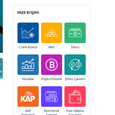
Hızlı Erişim
Canlı Borsa
Altın
Döviz
Hisseler
Kripto Paralar
Döviz Çevirici
KAP
Ekonomik
Faiz Getirisi
Haberleri
Takvim
Hesapla