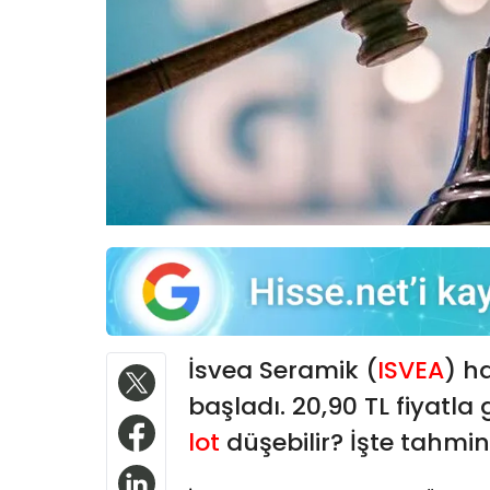
İsvea Seramik (
ISVEA
) h
başladı. 20,90 TL fiyatla
lot
düşebilir? İşte tahmin