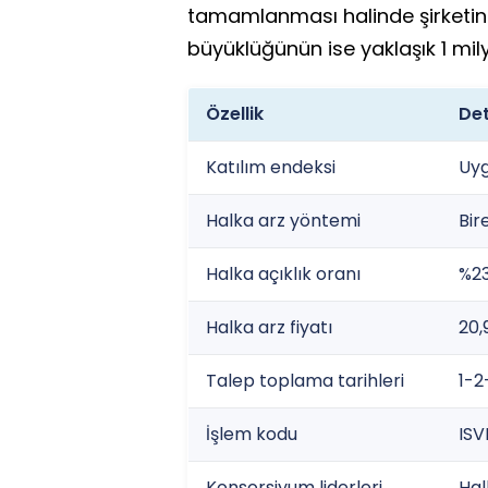
tamamlanması halinde şirketin h
büyüklüğünün ise yaklaşık 1 mil
Özellik
De
Katılım endeksi
Uyg
Halka arz yöntemi
Bir
Halka açıklık oranı
%23
Halka arz fiyatı
20,
Talep toplama tarihleri
1-
İşlem kodu
ISV
Konsorsiyum liderleri
Hal