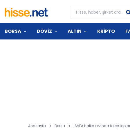
BORSA
DÖVİZ
ALTIN
KRİPTO
F
Anasayfa
Borsa
ISVEA halka arzında talep topla