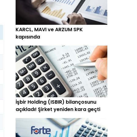
KARCL, MAVI ve ARZUM SPK
kapısında
İşbir Holding (ISBIR) bilançosunu
açıkladı! Şirket yeniden kara geçti