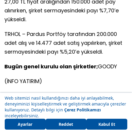
27,00 TL fiyat aralığından 150.000 adet pay
alınırken, şirket sermayesindeki payı %7,70’e
yükseldi.
TRHOL – Pardus Portföy tarafından 200.000
adet alış ve 14.477 adet satış yapılırken, şirket
sermayesindeki payı %5,20’e yükseldi.
Bugün genel kurulu olan şirketler;
GOODY
(İNFO YATIRIM)
Yeni müşterilere özel avantajlı
ihtiyaç kredisi!