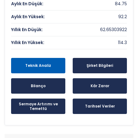
Aylık En Düşük:
84.75
Aylık En Yüksek:
92.2
Yıllık En Düşük:
62.65303922
Yıllık En Yüksek:
114.3
Teknik Analiz
Şirket Bilgileri
Bilanço
Kâr Zarar
Sermaye Artırımı ve
Tarihsel Veriler
Temettü