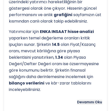
üzerindeki yatırımcı hareketliliğinin bir
göstergesi olarak öne çıkıyor. Hissenin güncel
performansını ve anlık
grafiğini
sayfamızın üst
kısmından canlı olarak takip edebilirsiniz.
Yatırımcılar için
ENKA INSAAT hisse analizi
yaparken temel değerleme oranları kritik
ipuçları sunar. Şirketin
14.5
olan Fiyat/Kazanç
oranı, mevcut kârlılığına göre piyasa
beklentisini yansıtırken,
1.34
olan Piyasa
Değeri/Defter Değeri oranı ise özsermayesine
göre konumunu belirtir. Şirketin finansal
sağlığını daha derinlemesine incelemek için
bilanço verilerini
ve kâr-zarar tablolarını
inceleyebilirsiniz.
Hissenin uzun vadeli trendini ve potansiyel
Devamını Oku
destek-direnç seviyelerini anlamak için
teknik