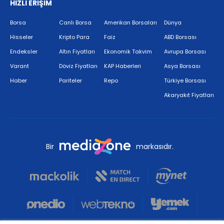
HIZLI ERİŞİM
Borsa
Canlı Borsa
Amerikan Borsaları
Dünya
Hisseler
Kripto Para
Faiz
ABD Borsası
Endeksler
Altın Fiyatları
Ekonomik Takvim
Avrupa Borsası
Varant
Döviz Fiyatları
KAP Haberleri
Asya Borsası
Haber
Pariteler
Repo
Türkiye Borsası
Akaryakıt Fiyatları
Bir
markasıdır.