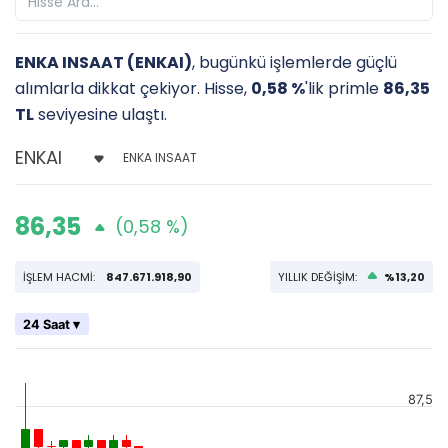
ENKA INSAAT (ENKAI)
, bugünkü işlemlerde güçlü
alımlarla dikkat çekiyor. Hisse,
0,58 %
'lik primle
86,35
TL
seviyesine ulaştı.
ENKA INSAAT
86,35
(0,58 %)
İŞLEM HACMİ:
847.671.918,90
YILLIK DEĞİŞİM:
%13,20
24 Saat ▾
87,5