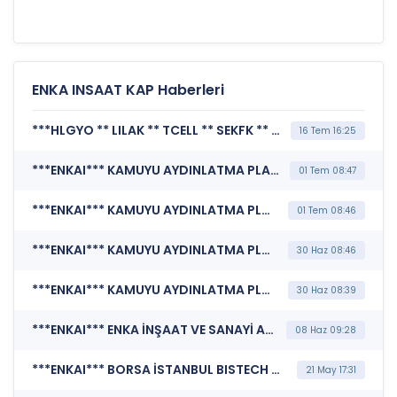
ENKA INSAAT KAP Haberleri
***HLGYO ** LILAK ** TCELL ** SEKFK ** TRALT ** CWENE ** GIPTA ** CRFSA ** SKBNK ** SNGYO ** ALARK ** TNZTP ** DOHOL ** ENKAI ** KUVVA ** IEYHO ** AKSA ** PETKM ** AKENR ** RUZYE ** EKOS ** HRKET ** NTHOL ** OZYSR ** DZGYO ** ENDAE ** EREGL ** OTKAR ** ISCTR ** FRMPL*** MERKEZİ KAYIT KURULUŞU A.Ş. (Borsada İşlem Gören Tipe Dönüşüm Duyurusu)
16 Tem 16:25
***ENKAI*** KAMUYU AYDINLATMA PLATFORMU (Pay Alım Satım Bildirimi)
01 Tem 08:47
***ENKAI*** KAMUYU AYDINLATMA PLATFORMU (Pay Alım Satım Bildirimi)
01 Tem 08:46
***ENKAI*** KAMUYU AYDINLATMA PLATFORMU (Pay Alım Satım Bildirimi)
30 Haz 08:46
***ENKAI*** KAMUYU AYDINLATMA PLATFORMU (Pay Alım Satım Bildirimi)
30 Haz 08:39
***ENKAI*** ENKA İNŞAAT VE SANAYİ A.Ş. (Özel Durum Açıklaması (Genel))
08 Haz 09:28
***ENKAI*** BORSA İSTANBUL BISTECH DEVRE KESİCİ UYGULAMASI (Pay Bazında Devre Kesici Bildirimi)
21 May 17:31