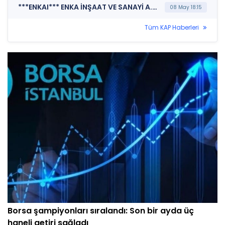
***ENKAI*** ENKA İNŞAAT VE SANAYİ A.Ş. (Kurumsal Yönetim İlkelerine Uyum Derecelendirmesi)
08 May 18:15
Tüm KAP Haberleri
Borsa şampiyonları sıralandı: Son bir ayda üç
haneli getiri sağladı