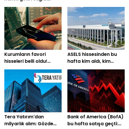
Kurumların favori
ASELS hissesinden bu
hisseleri belli oldu!
hafta kim aldı, kim
Yüzde 200'e yakın getiri
sattı?
bekleniyor
Tera Yatırım'dan
Bank of America (BofA)
milyarlık alım: Gözde
bu hafta satışa geçti: