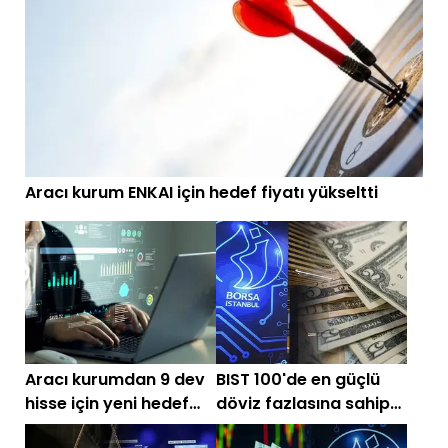
Aracı kurum ENKAI için hedef fiyatı yükseltti
Aracı kurumdan 9 dev
BIST 100'de en güçlü
hisse için yeni hedef
döviz fazlasına sahip
fiyat!
10 hisse