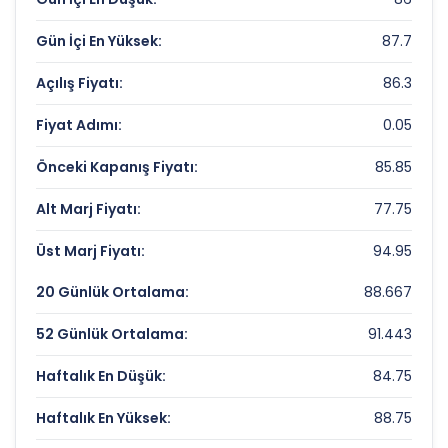
ENKA INSAAT Rekorlar ve Önemli
Gün İçi En Yüksek:
87.7
Seviyeler
Açılış Fiyatı:
86.3
Bugün Gördüğü En Yüksek Fiyat:
87.7 TL
Fiyat Adımı:
0.05
Son 1 Yılın Zirvesi:
114.3 TL
Önceki Kapanış Fiyatı:
85.85
Son 1 Yılın Dibi:
62.65303922 TL
Alt Marj Fiyatı:
77.75
Üst Marj Fiyatı:
94.95
20 Günlük Ortalama:
88.667
52 Günlük Ortalama:
91.443
Haftalık En Düşük:
84.75
Haftalık En Yüksek:
88.75