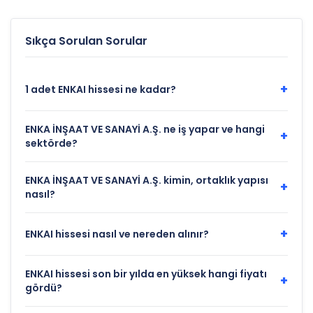
hisseleri belli oldu
EREGL ve SASA listede
Sıkça Sorulan Sorular
+
1 adet ENKAI hissesi ne kadar?
ENKA İNŞAAT VE SANAYİ A.Ş. ne iş yapar ve hangi
+
sektörde?
ENKA İNŞAAT VE SANAYİ A.Ş. kimin, ortaklık yapısı
+
nasıl?
+
ENKAI hissesi nasıl ve nereden alınır?
ENKAI hissesi son bir yılda en yüksek hangi fiyatı
+
gördü?