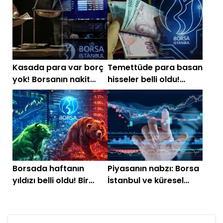
Kasada para var borç
Temettüde para basan
yok! Borsanın nakit
hisseler belli oldu!
zengini hisseleri
Zirvede sürpriz isim
Borsada haftanın
Piyasanın nabzı: Borsa
yıldızı belli oldu! Bir
İstanbul ve küresel
haftada yüzde 31
piyasalarda gün
kazandırdı
başlarken (2 Temmuz)