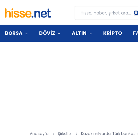
BORSA
DÖVİZ
ALTIN
KRİPTO
F
Anasayfa
Şirketler
Kazak milyarder Türk bankası iç