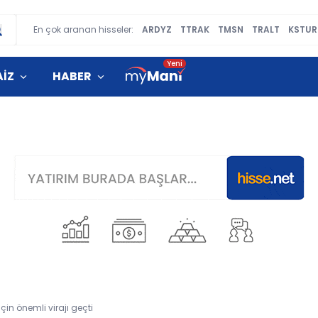
En çok aranan hisseler:
ARDYZ
TTRAK
TMSN
TRALT
KSTUR
AİZ
HABER
in önemli virajı geçti