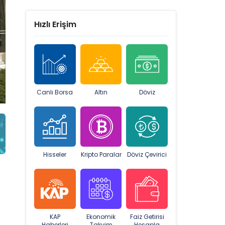
Hızlı Erişim
Canlı Borsa
Altın
Döviz
Hisseler
Kripto Paralar
Döviz Çevirici
KAP
Ekonomik
Faiz Getirisi
Haberleri
Takvim
Hesapla