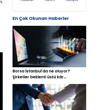
ım
En Çok Okunan Haberler
Borsa İstanbul'da ne oluyor?
Şirketler beklenti üstü kâr
açıklamaya başladı