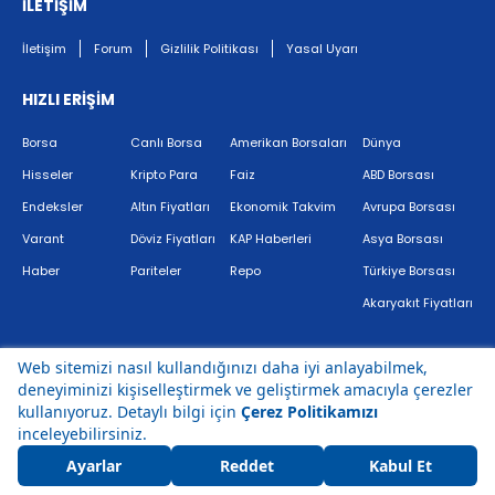
İLETİŞİM
İletişim
Forum
Gizlilik Politikası
Yasal Uyarı
HIZLI ERİŞİM
Borsa
Canlı Borsa
Amerikan Borsaları
Dünya
Hisseler
Kripto Para
Faiz
ABD Borsası
Endeksler
Altın Fiyatları
Ekonomik Takvim
Avrupa Borsası
Varant
Döviz Fiyatları
KAP Haberleri
Asya Borsası
Haber
Pariteler
Repo
Türkiye Borsası
Akaryakıt Fiyatları
Bir
markasıdır.