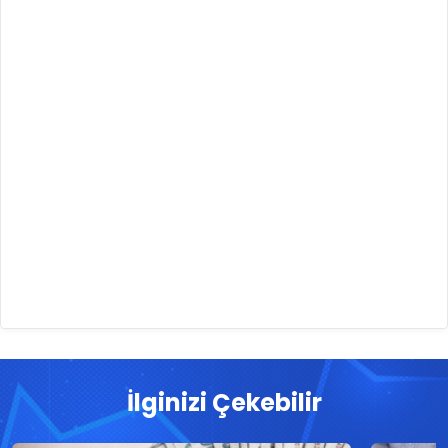
İlginizi Çekebilir