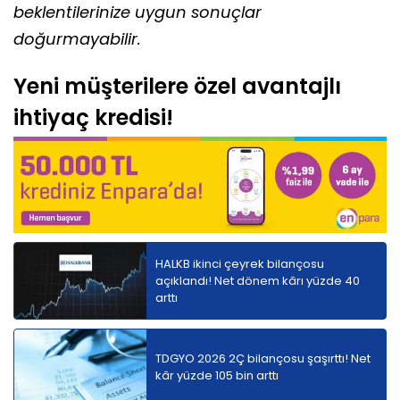
beklentilerinize uygun sonuçlar
doğurmayabilir.
Yeni müşterilere özel avantajlı
ihtiyaç kredisi!
HALKB ikinci çeyrek bilançosu
açıklandı! Net dönem kârı yüzde 40
arttı
TDGYO 2026 2Ç bilançosu şaşırttı! Net
kâr yüzde 105 bin arttı