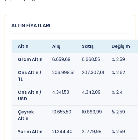
ALTIN FİYATLARI
Altın
Alış
Satış
Değişim
Gram Altın
6.659,69
6.660,55
% 2.59
2
Ons Altın /
206.998,51
207.307,01
% 2.62
2
TL
Ons Altın /
4.341,53
4.342,09
% 2.4
2
USD
Çeyrek
10.655,50
10.889,99
% 2.59
2
Altın
Yarım Altın
21.244,40
21.779,98
% 2.59
2