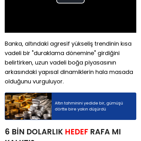
Play
Video
Banka, altındaki agresif yükseliş trendinin kısa
vadeli bir "duraklama dönemine" girdiğini
belirtirken, uzun vadeli boğa piyasasının
arkasındaki yapısal dinamiklerin hala masada
olduğunu vurguluyor.
Altın tahminini yedide bir, gümüşü
dörtte bire yakın düşürdü
6 BİN DOLARLIK
HEDEF
RAFA MI