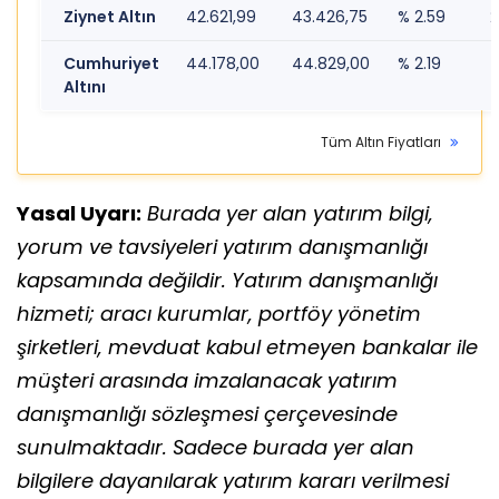
Ziynet Altın
42.621,99
43.426,75
% 2.59
2
Cumhuriyet
44.178,00
44.829,00
% 2.19
1
Altını
Tüm Altın Fiyatları
Yasal Uyarı:
Burada yer alan yatırım bilgi,
yorum ve tavsiyeleri yatırım danışmanlığı
kapsamında değildir. Yatırım danışmanlığı
hizmeti; aracı kurumlar, portföy yönetim
şirketleri, mevduat kabul etmeyen bankalar ile
müşteri arasında imzalanacak yatırım
danışmanlığı sözleşmesi çerçevesinde
sunulmaktadır. Sadece burada yer alan
bilgilere dayanılarak yatırım kararı verilmesi