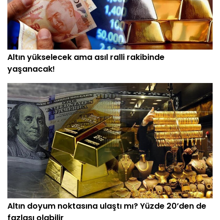
Altın yükselecek ama asıl ralli rakibinde
yaşanacak!
Altın doyum noktasına ulaştı mı? Yüzde 20’den de
fazlası olabilir