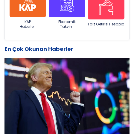
KAP
Ekonomik
Faiz Getirisi Hesapla
Haberleri
Takvim
En Çok Okunan Haberler