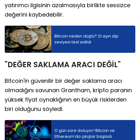
yatırımcı ilgisinin azalmasıyla birlikte sessizce
değerini kaybedebilir.
Bitcoin neden düştü? 21 ayın dip
seviyesi test edildi
"DEĞER SAKLAMA ARACI DEĞİL"
Bitcoin'in güvenilir bir değer saklama aracı
olmadığını savunan Grantham, kripto paranın
yüksek fiyat oynaklığının en büyük risklerden
biri olduğunu söyledi.
O gün süre doluyor! Bitcoin ve
Ethereum’da çıkışlar başladı