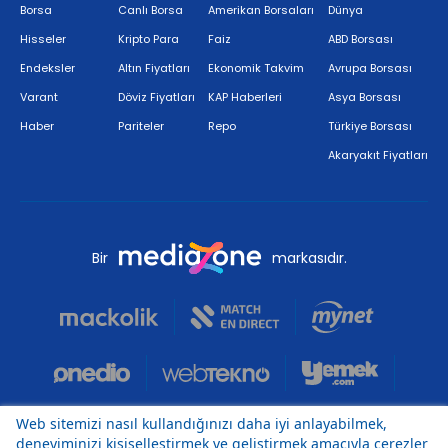
Borsa
Canlı Borsa
Amerikan Borsaları
Dünya
Hisseler
Kripto Para
Faiz
ABD Borsası
Endeksler
Altın Fiyatları
Ekonomik Takvim
Avrupa Borsası
Varant
Döviz Fiyatları
KAP Haberleri
Asya Borsası
Haber
Pariteler
Repo
Türkiye Borsası
Akaryakıt Fiyatları
Bir
markasıdır.