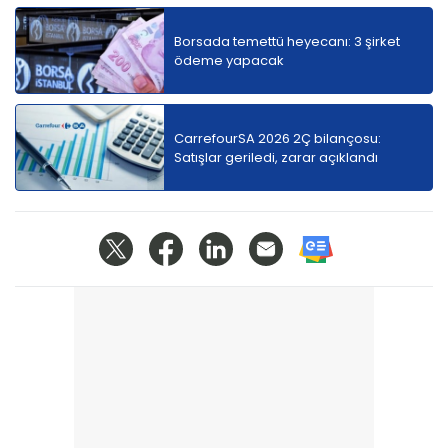
Borsada temettü heyecanı: 3 şirket
ödeme yapacak
CarrefourSA 2026 2Ç bilançosu:
Satışlar geriledi, zarar açıklandı