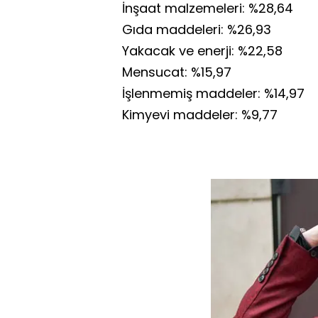
İnşaat malzemeleri: %28,64
Gıda maddeleri: %26,93
Yakacak ve enerji: %22,58
Mensucat: %15,97
İşlenmemiş maddeler: %14,97
Kimyevi maddeler: %9,77