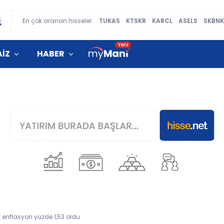
En çok aranan hisseler:
TUKAS
KTSKR
KARCL
ASELS
SKBN
AİZ
HABER
k enflasyon yüzde 1,53 oldu