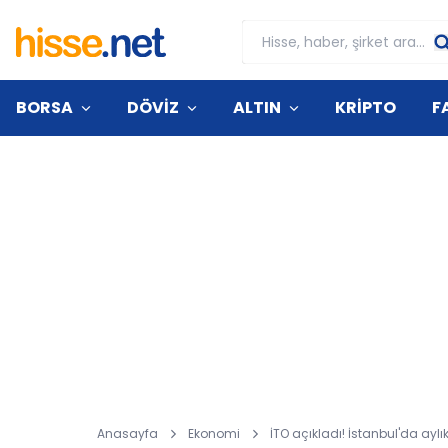
BORSA
DÖVİZ
ALTIN
KRİPTO
F
Anasayfa
Ekonomi
İTO açıkladı! İstanbul'da aylı