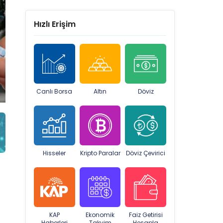
Hızlı Erişim
Canlı Borsa
Altın
Döviz
Hisseler
Kripto Paralar
Döviz Çevirici
KAP
Ekonomik
Faiz Getirisi
Haberleri
Takvim
Hesapla