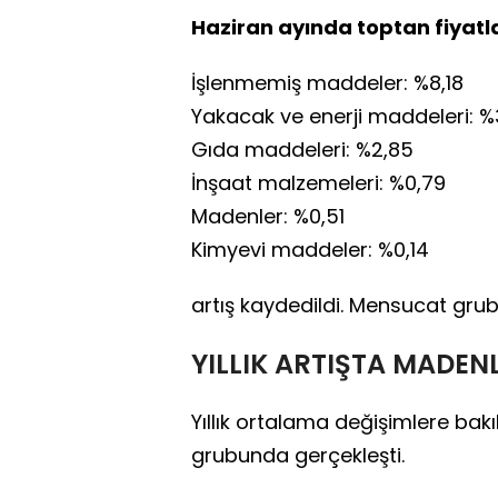
Haziran ayında toptan fiyatl
İşlenmemiş maddeler: %8,18
Yakacak ve enerji maddeleri: %
Gıda maddeleri: %2,85
İnşaat malzemeleri: %0,79
Madenler: %0,51
Kimyevi maddeler: %0,14
artış kaydedildi. Mensucat gru
YILLIK ARTIŞTA MADENL
Yıllık ortalama değişimlere bak
grubunda gerçekleşti.