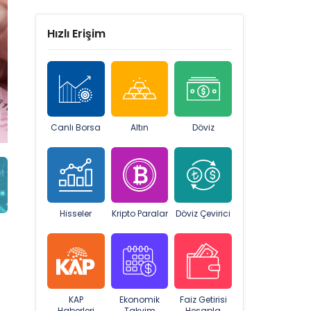
Hızlı Erişim
Canlı Borsa
Altın
Döviz
Hisseler
Kripto Paralar
Döviz Çevirici
KAP
Ekonomik
Faiz Getirisi
Haberleri
Takvim
Hesapla