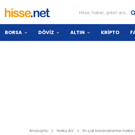
BORSA
DÖVİZ
ALTIN
KRİPTO
F
Anasayfa
Halka Arz
En çok kazandıranlar halka ar