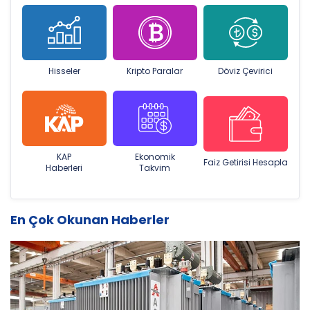
Hisseler
Kripto Paralar
Döviz Çevirici
KAP
Ekonomik
Faiz Getirisi Hesapla
Haberleri
Takvim
En Çok Okunan Haberler