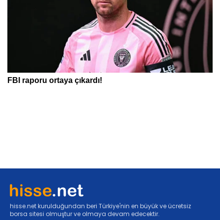
hisse.net kurulduğundan beri Türkiye'nin en büyük ve ücretsiz
borsa sitesi olmuştur ve olmaya devam edecektir.