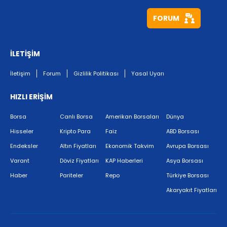
FORUM
İLETİŞİM
İletişim
Forum
Gizlilik Politikası
Yasal Uyarı
HIZLI ERİŞİM
Borsa
Canlı Borsa
Amerikan Borsaları
Dünya
Hisseler
Kripto Para
Faiz
ABD Borsası
Endeksler
Altın Fiyatları
Ekonomik Takvim
Avrupa Borsası
Varant
Döviz Fiyatları
KAP Haberleri
Asya Borsası
Haber
Pariteler
Repo
Türkiye Borsası
Akaryakıt Fiyatları