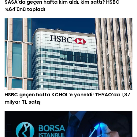
SASA'da geçen hafta kim aldı, kim sattı? HSBC
%64'ünü topladı
HSBC geçen hafta KCHOL'e yöneldi! THYAO'da 1,37
milyar TL satış