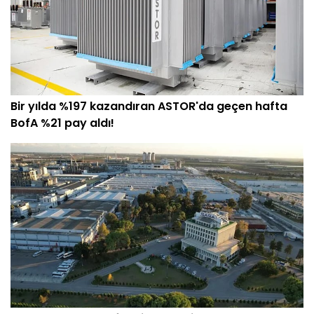
Bir yılda %197 kazandıran ASTOR'da geçen hafta
BofA %21 pay aldı!