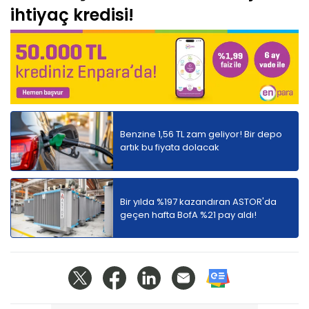
ihtiyaç kredisi!
Benzine 1,56 TL zam geliyor! Bir depo
artık bu fiyata dolacak
Bir yılda %197 kazandıran ASTOR'da
geçen hafta BofA %21 pay aldı!