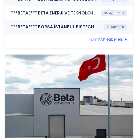
***BETAE*** BETA ENERJİ VE TEKNOLOJİ A.Ş. (Şirket Genel Bilgi Formu)
05 Ağu 17:50
***BETAE*** BORSA İSTANBUL BISTECH DEVRE KESİCİ UYGULAMASI (Pay Bazında Devre Kesici Bildirimi)
31 Tem 12:11
Tüm KAP Haberleri