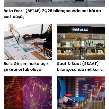
Beta Enerji (BETAE) 2Ç26 bilançosunda net kârda
sert düşüş
Bulls Girişim halka açık
Saat & Saat (SSAAT)
şirkete ortak oluyor
bilançosunda net kâr ve
hasılatta artış