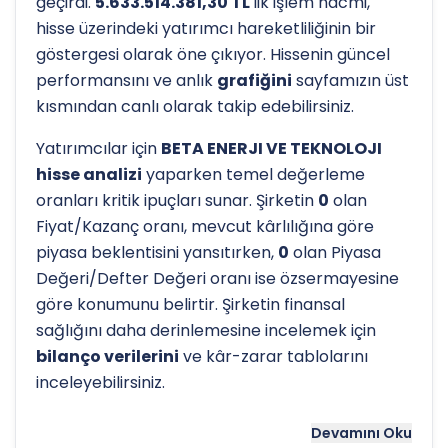
geçirdi.
5.633.514.381,30 TL
'lik işlem hacmi,
hisse üzerindeki yatırımcı hareketliliğinin bir
göstergesi olarak öne çıkıyor. Hissenin güncel
performansını ve anlık
grafiğini
sayfamızın üst
kısmından canlı olarak takip edebilirsiniz.
Yatırımcılar için
BETA ENERJI VE TEKNOLOJI
hisse analizi
yaparken temel değerleme
oranları kritik ipuçları sunar. Şirketin
0
olan
Fiyat/Kazanç oranı, mevcut kârlılığına göre
piyasa beklentisini yansıtırken,
0
olan Piyasa
Değeri/Defter Değeri oranı ise özsermayesine
göre konumunu belirtir. Şirketin finansal
sağlığını daha derinlemesine incelemek için
bilanço verilerini
ve kâr-zarar tablolarını
inceleyebilirsiniz.
Hissenin uzun vadeli trendini ve potansiyel
Devamını Oku