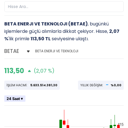
BETA ENERJI VE TEKNOLOJI (BETAE)
, bugünkü
işlemlerde güçlü alımlarla dikkat çekiyor. Hisse,
2,07
%
'lik primle
113,50 TL
seviyesine ulaştı.
BETA ENERJI VE TEKNOLOJI
113,50
(2,07 %)
İŞLEM HACMİ:
5.633.514.381,30
YILLIK DEĞİŞİM:
%0,00
24 Saat ▾
115