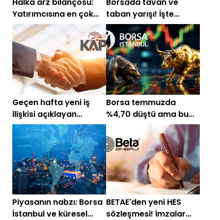
Halka arz bilançosu:
Borsada tavan ve
Yatırımcısına en çok
taban yarışı! İşte
kazandıranlar belli
günün öne çıkan
oldu
hisseleri
Geçen hafta yeni iş
Borsa temmuzda
ilişkisi açıklayan
%4,70 düştü ama bu
şirketler!
hisseler kazandırdı!
Piyasanın nabzı: Borsa
BETAE'den yeni HES
İstanbul ve küresel
sözleşmesi! İmzalar