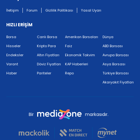
İletişim
Forum
Gizlilik Politikası
Yasal Uyarı
HIZLI ERİŞİM
Borsa
Canlı Borsa
Amerikan Borsaları
Dünya
Hisseler
Kripto Para
Faiz
ABD Borsası
Endeksler
Altın Fiyatları
Ekonomik Takvim
Avrupa Borsası
Varant
Döviz Fiyatları
KAP Haberleri
Asya Borsası
Haber
Pariteler
Repo
Türkiye Borsası
Akaryakıt Fiyatları
Bir
markasıdır.