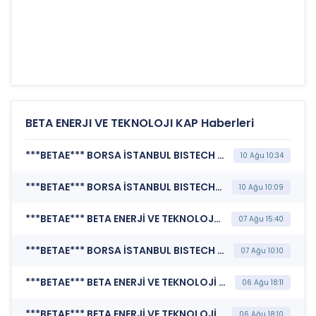
BETA ENERJI VE TEKNOLOJI KAP Haberleri
***BETAE*** BORSA İSTANBUL BISTECH DEVRE KESİCİ UYGULAMASI (Pay Bazında Devre Kesici Bildirimi)
10 Ağu 10:34
***BETAE*** BORSA İSTANBUL BISTECH DEVRE KESİCİ UYGULAMASI (Pay Bazında Devre Kesici Bildirimi)
10 Ağu 10:09
***BETAE*** BETA ENERJİ VE TEKNOLOJİ A.Ş. (Bağımsız Denetim Kuruluşunun Belirlenmesi)
07 Ağu 15:40
***BETAE*** BORSA İSTANBUL BISTECH DEVRE KESİCİ UYGULAMASI (Pay Bazında Devre Kesici Bildirimi)
07 Ağu 10:10
***BETAE*** BETA ENERJİ VE TEKNOLOJİ A.Ş. (Şirket Genel Bilgi Formu)
06 Ağu 18:11
***BETAE*** BETA ENERJİ VE TEKNOLOJİ A.Ş. (Özel Durum Açıklaması (Genel))
06 Ağu 18:10