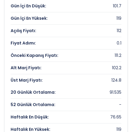
Çarpanları
Gün İçi En Düşük:
101.7
Fiyat/Kazanç (F/K):
Veri Yok
Gün İçi En Yüksek:
119
Piyasa Değeri/Defter Değeri (PD/DD):
0
Açılış Fiyatı:
112
BETA ENERJI VE TEKNOLOJI Rekorlar ve
Fiyat Adımı:
0.1
Önemli Seviyeler
Önceki Kapanış Fiyatı:
111.2
Bugün Gördüğü En Yüksek Fiyat:
119 TL
Alt Marj Fiyatı:
102.2
Son 1 Yılın Zirvesi:
119 TL
Üst Marj Fiyatı:
124.8
Son 1 Yılın Dibi:
44 TL
20 Günlük Ortalama:
91.535
52 Günlük Ortalama:
-
Haftalık En Düşük:
76.65
Haftalık En Yüksek:
119