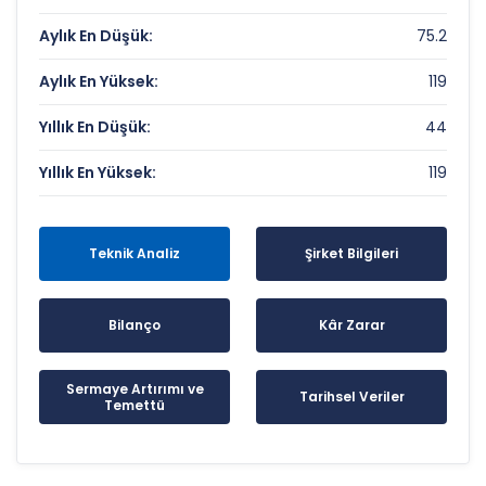
Aylık En Düşük:
75.2
Aylık En Yüksek:
119
Yıllık En Düşük:
44
Yıllık En Yüksek:
119
Teknik Analiz
Şirket Bilgileri
Bilanço
Kâr Zarar
Sermaye Artırımı ve
Tarihsel Veriler
Temettü