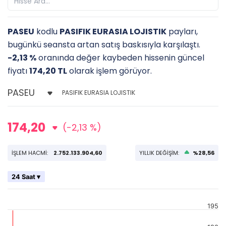
PASEU
kodlu
PASIFIK EURASIA LOJISTIK
payları,
bugünkü seansta artan satış baskısıyla karşılaştı.
-2,13 %
oranında değer kaybeden hissenin güncel
fiyatı
174,20 TL
olarak işlem görüyor.
PASIFIK EURASIA LOJISTIK
174,20
(-2,13 %)
İŞLEM HACMİ:
2.752.133.904,60
YILLIK DEĞİŞİM:
%28,56
24 Saat ▾
195