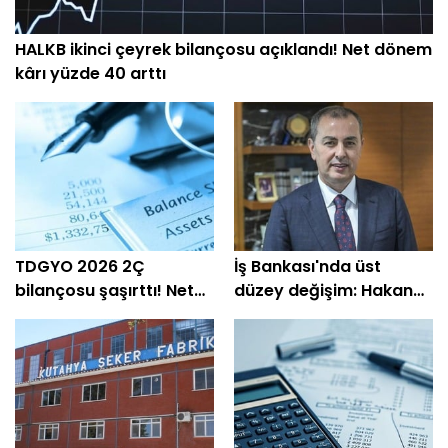
HALKB ikinci çeyrek bilançosu açıklandı! Net dönem
kârı yüzde 40 arttı
TDGYO 2026 2Ç
İş Bankası'nda üst
bilançosu şaşırttı! Net
düzey değişim: Hakan
kâr yüzde 105 bin arttı
Aran görevini
devrediyor