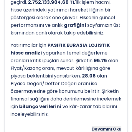
geçirdi.
2.752.133.904,60 TL
'lik işlem hacmi,
hisse üzerindeki yatırımcı hareketliliğinin bir
göstergesi olarak öne çıkıyor. Hissenin güncel
performansını ve anlık
grafiğini
sayfamızın üst
kısmından canlı olarak takip edebilirsiniz.
Yatırımcılar için
PASIFIK EURASIA LOJISTIK
hisse analizi
yaparken temel değerleme
oranları kritik ipuçları sunar. Şirketin
95.75
olan
Fiyat/Kazanç oranı, mevcut kârlılığına göre
piyasa beklentisini yansıtırken,
28.06
olan
Piyasa Değeri/Defter Değeri oranı ise
özsermayesine göre konumunu belirtir. Şirketin
finansal sağlığını daha derinlemesine incelemek
için
bilanço verilerini
ve kâr-zarar tablolarını
inceleyebilirsiniz.
Hissenin uzun vadeli trendini ve potansiyel
Devamını Oku