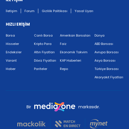
İletişim
Forum
Gizlilik Politikası
Yasal Uyarı
HIZLI ERİŞİM
Borsa
Canlı Borsa
Amerikan Borsaları
Dünya
Hisseler
Kripto Para
Faiz
ABD Borsası
Endeksler
Altın Fiyatları
Ekonomik Takvim
Avrupa Borsası
Varant
Döviz Fiyatları
KAP Haberleri
Asya Borsası
Haber
Pariteler
Repo
Türkiye Borsası
Akaryakıt Fiyatları
Bir
markasıdır.