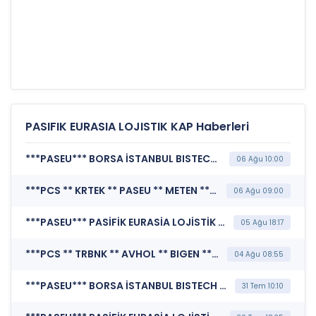
PASIFIK EURASIA LOJISTIK KAP Haberleri
***PASEU*** BORSA İSTANBUL BISTECH DEVRE KESİCİ UYGULAMASI (Pay Bazında Devre Kesici Bildirimi)
06 Ağu 10:00
***PCS ** KRTEK ** PASEU ** METEN ** EBEBK ** TKFEN ** AVHOL ** KTLEV ** PHE ** SEKFK ** PKZ*** KAMUYU AYDINLATMA PLATFORMU (Kamuyu Aydınlatma Platformu Duyurusu)
06 Ağu 09:00
***PASEU*** PASİFİK EURASİA LOJİSTİK DIŞ TİCARET A.Ş. (Olağan Dışı Fiyat ve Miktar Hareketleri)
05 Ağu 18:17
***PCS ** TRBNK ** AVHOL ** BIGEN ** FORMT ** KRTEK ** PASEU ** PRY ** TAE ** KATMR ** KTLEV ** BRKSN ** PKZ*** KAMUYU AYDINLATMA PLATFORMU (Kamuyu Aydınlatma Platformu Duyurusu)
04 Ağu 08:55
***PASEU*** BORSA İSTANBUL BISTECH DEVRE KESİCİ UYGULAMASI (Pay Bazında Devre Kesici Bildirimi)
31 Tem 10:10