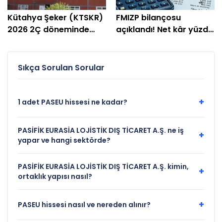
Kütahya Şeker (KTSKR)
FMIZP bilançosu
2026 2Ç döneminde
açıklandı! Net kâr yüzde
zarar etti
239 arttı
Sıkça Sorulan Sorular
+
1 adet PASEU hissesi ne kadar?
PASİFİK EURASİA LOJİSTİK DIŞ TİCARET A.Ş. ne iş
+
yapar ve hangi sektörde?
PASİFİK EURASİA LOJİSTİK DIŞ TİCARET A.Ş. kimin,
+
ortaklık yapısı nasıl?
+
PASEU hissesi nasıl ve nereden alınır?