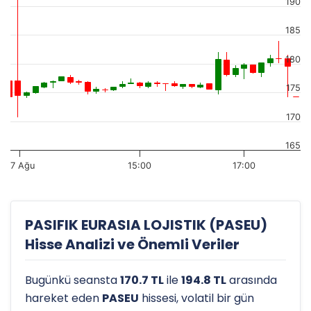
190
185
180
175
170
165
7 Ağu
15:00
17:00
PASIFIK EURASIA LOJISTIK (PASEU)
Hisse Analizi ve Önemli Veriler
Bugünkü seansta
170.7 TL
ile
194.8 TL
arasında
hareket eden
PASEU
hissesi, volatil bir gün