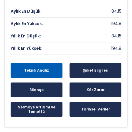
Aylık En Düşük:
84.15
Aylık En Yüksek:
194.8
Yıllık En Düşük:
84.15
Yıllık En Yüksek:
194.8
Teknik Analiz
Şirket Bilgileri
Bilanço
Kâr Zarar
Sermaye Artırımı ve
Tarihsel Veriler
Temettü