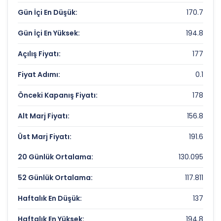
Çarpanları
Gün İçi En Düşük:
170.7
Fiyat/Kazanç (F/K):
95.75
Gün İçi En Yüksek:
194.8
Piyasa Değeri/Defter Değeri (PD/DD):
28.06
Açılış Fiyatı:
177
PASIFIK EURASIA LOJISTIK Rekorlar ve
Fiyat Adımı:
0.1
Önemli Seviyeler
Önceki Kapanış Fiyatı:
178
Bugün Gördüğü En Yüksek Fiyat:
194.8 TL
Alt Marj Fiyatı:
156.8
Son 1 Yılın Zirvesi:
194.8 TL
Üst Marj Fiyatı:
191.6
Son 1 Yılın Dibi:
84.15 TL
20 Günlük Ortalama:
130.095
52 Günlük Ortalama:
117.811
Haftalık En Düşük:
137
Haftalık En Yüksek:
194.8