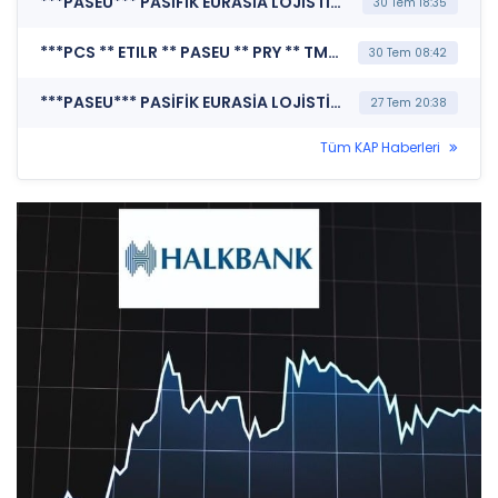
***PASEU*** PASİFİK EURASİA LOJİSTİK DIŞ TİCARET A.Ş. (Katılım Finansı İlkeleri Bilgi Formu )
30 Tem 18:35
***PCS ** ETILR ** PASEU ** PRY ** TMPOL ** PHE*** KAMUYU AYDINLATMA PLATFORMU (Kamuyu Aydınlatma Platformu Duyurusu)
30 Tem 08:42
***PASEU*** PASİFİK EURASİA LOJİSTİK DIŞ TİCARET A.Ş. (Sorumluluk Beyanı (Konsolide))
27 Tem 20:38
Tüm KAP Haberleri