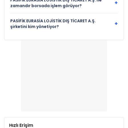
PASİFİK EURASİA LOJİSTİK DIŞ TİCARET A.Ş. ne
+
zamandır borsada işlem görüyor?
PASİFİK EURASİA LOJİSTİK DIŞ TİCARET A.Ş.
+
şirketini kim yönetiyor?
Hızlı Erişim