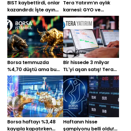
BIST kaybettirdi, onlar
Tera Yatırım’ın aylık
kazandırdı: İşte ayın
karnesi: GYO ve
yıldızları!
teknoloji aldı, lojistik
sattı
Borsa temmuzda
Bir hissede 3 milyar
%4,70 düştü ama bu
TL'yi aşan satış! Tera
hisseler kazandırdı!
Yatırım'ın aldığı ve
sattığı hisseler
Borsa haftayı %3,48
Haftanın hisse
kayıpla kapatırken
şampiyonu belli oldu!