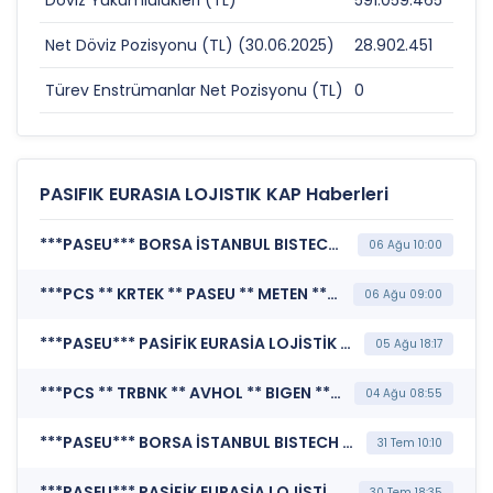
Döviz Yükümlülükleri (TL)
591.059.465
0
Net Döviz Pozisyonu (TL) (30.06.2025)
28.902.451
0
Türev Enstrümanlar Net Pozisyonu (TL)
0
0
PASIFIK EURASIA LOJISTIK KAP Haberleri
***PASEU*** BORSA İSTANBUL BISTECH DEVRE KESİCİ UYGULAMASI (Pay Bazında Devre Kesici Bildirimi)
06 Ağu 10:00
***PCS ** KRTEK ** PASEU ** METEN ** EBEBK ** TKFEN ** AVHOL ** KTLEV ** PHE ** SEKFK ** PKZ*** KAMUYU AYDINLATMA PLATFORMU (Kamuyu Aydınlatma Platformu Duyurusu)
06 Ağu 09:00
***PASEU*** PASİFİK EURASİA LOJİSTİK DIŞ TİCARET A.Ş. (Olağan Dışı Fiyat ve Miktar Hareketleri)
05 Ağu 18:17
***PCS ** TRBNK ** AVHOL ** BIGEN ** FORMT ** KRTEK ** PASEU ** PRY ** TAE ** KATMR ** KTLEV ** BRKSN ** PKZ*** KAMUYU AYDINLATMA PLATFORMU (Kamuyu Aydınlatma Platformu Duyurusu)
04 Ağu 08:55
***PASEU*** BORSA İSTANBUL BISTECH DEVRE KESİCİ UYGULAMASI (Pay Bazında Devre Kesici Bildirimi)
31 Tem 10:10
***PASEU*** PASİFİK EURASİA LOJİSTİK DIŞ TİCARET A.Ş. (Katılım Finansı İlkeleri Bilgi Formu )
30 Tem 18:35