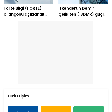
Forte Bilgi (FORTE)
İskenderun Demir
bilançosu açıklandı!
Çelik'ten (ISDMR) güçlü
Şirket yeniden kâra
bilanço! Net kâr yüzde
geçti
203 arttı
Hızlı Erişim