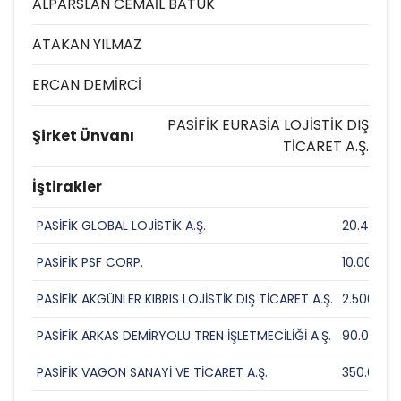
ALPARSLAN CEMAİL BATUK
ATAKAN YILMAZ
ERCAN DEMİRCİ
PASİFİK EURASİA LOJİSTİK DIŞ
Şirket Ünvanı
TİCARET A.Ş.
İştirakler
PASİFİK GLOBAL LOJİSTİK A.Ş.
20.400.0
PASİFİK PSF CORP.
10.000
PASİFİK AKGÜNLER KIBRIS LOJİSTİK DIŞ TİCARET A.Ş.
2.500.00
PASİFİK ARKAS DEMİRYOLU TREN İŞLETMECİLİĞİ A.Ş.
90.000.0
PASİFİK VAGON SANAYİ VE TİCARET A.Ş.
350.000