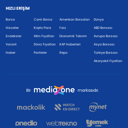
HIZLI ERİŞİM
Borsa
Canlı Borsa
Amerikan Borsaları
Dünya
Hisseler
Kripto Para
Faiz
ABD Borsası
Endeksler
Altın Fiyatları
Ekonomik Takvim
Avrupa Borsası
Varant
Döviz Fiyatları
KAP Haberleri
Asya Borsası
Haber
Pariteler
Repo
Türkiye Borsası
Akaryakıt Fiyatları
Bir
markasıdır.