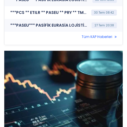
***PCS ** ETILR ** PASEU ** PRY ** TMPOL ** PHE*** KAMUYU AYDINLATMA PLATFORMU (Kamuyu Aydınlatma Platformu Duyurusu)
30 Tem 08:42
***PASEU*** PASİFİK EURASİA LOJİSTİK DIŞ TİCARET A.Ş. (Sorumluluk Beyanı (Konsolide))
27 Tem 20:38
Tüm KAP Haberleri