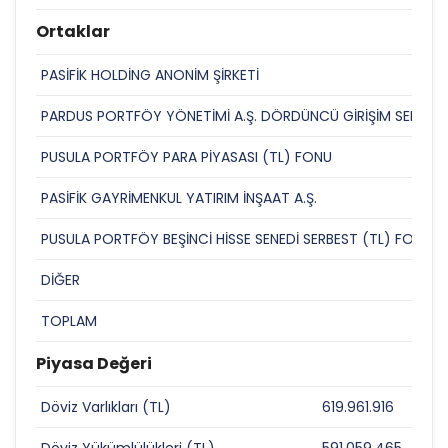
Ortaklar
PASİFİK HOLDİNG ANONİM ŞİRKETİ
PARDUS PORTFÖY YÖNETİMİ A.Ş. DÖRDÜNCÜ GİRİŞİM SERMAY
PUSULA PORTFÖY PARA PİYASASI (TL) FONU
PASİFİK GAYRİMENKUL YATIRIM İNŞAAT A.Ş.
PUSULA PORTFÖY BEŞİNCİ HİSSE SENEDİ SERBEST (TL) FON (H
DİĞER
TOPLAM
Piyasa Değeri
Döviz Varlıkları (TL)
619.961.916
0