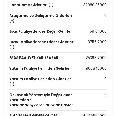
Pazarlama Giderleri (-)
32980135000
Araştırma ve Geliştirme Giderleri
0
(-)
Esas Faaliyetlerden Diğer Gelirler
591611000
Esas Faaliyetlerden Diğer Giderler
875612000
(-)
ESAS FAALİYET KARI/ZARARI
2539812000
Yatırım Faaliyetlerinden Gelirler
1906845000
Yatırım Faaliyetlerinden Giderler
0
(-)
Özkaynak Yöntemiyle Değerlenen
0
Yatırımların
Karlarından/Zararlarından Paylar
FİNANSMAN GİDERİ ÖNCESİ
4446657000