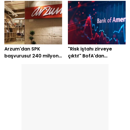
seviyeleri
Arzum'dan SPK
"Risk iştahı zirveye
başvurusu! 240 milyon
çıktı!" BofA'dan
TL'lik plan açıklandı
yatırımcılara "temkinli
olun" uyarısı