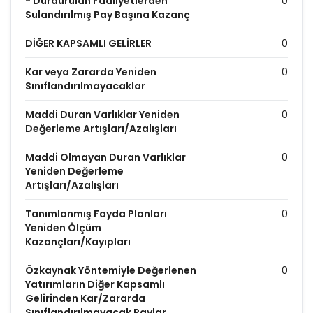
- Durdurulan Faaliyetlerden
0
Sulandırılmış Pay Başına Kazanç
DİĞER KAPSAMLI GELİRLER
0
Kar veya Zararda Yeniden
0
Sınıflandırılmayacaklar
Maddi Duran Varlıklar Yeniden
0
Değerleme Artışları/Azalışları
Maddi Olmayan Duran Varlıklar
0
Yeniden Değerleme
Artışları/Azalışları
Tanımlanmış Fayda Planları
0
Yeniden Ölçüm
Kazançları/Kayıpları
Özkaynak Yöntemiyle Değerlenen
0
Yatırımların Diğer Kapsamlı
Gelirinden Kar/Zararda
Sınıflandırılmayacak Paylar