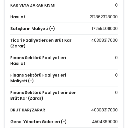
KAR VEYA ZARAR KISMI
0
Hasılat
212862328000
Satışların Maliyeti (-)
172554011000
Ticari Faaliyetlerden Brüt Kar
40308317000
(Zarar)
Finans Sektörü Faaliyetleri
0
Hasılatı
Finans Sektörü Faaliyetleri
0
Maliyeti (-)
Finans Sektörü Faaliyetlerinden
0
Brüt Kar (Zarar)
BRÜT KAR/ZARAR
40308317000
Genel Yönetim Giderleri (-)
4504369000