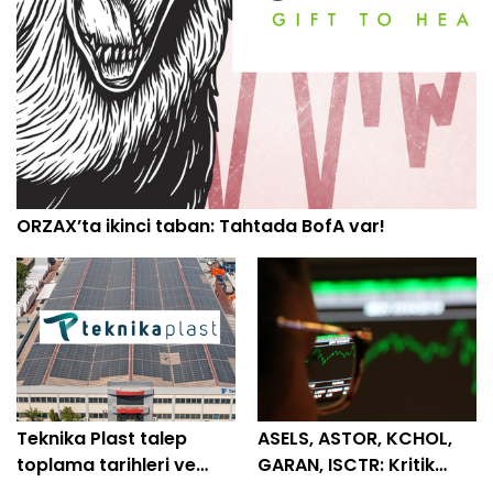
ORZAX’ta ikinci taban: Tahtada BofA var!
Teknika Plast talep
ASELS, ASTOR, KCHOL,
toplama tarihleri ve
GARAN, ISCTR: Kritik
tüm detaylar belli oldu
destek ve direnç