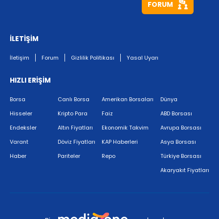
FORUM
İLETİŞİM
İletişim
Forum
Gizlilik Politikası
Yasal Uyarı
HIZLI ERİŞİM
Borsa
Canlı Borsa
Amerikan Borsaları
Dünya
Hisseler
Kripto Para
Faiz
ABD Borsası
Endeksler
Altın Fiyatları
Ekonomik Takvim
Avrupa Borsası
Varant
Döviz Fiyatları
KAP Haberleri
Asya Borsası
Haber
Pariteler
Repo
Türkiye Borsası
Akaryakıt Fiyatları