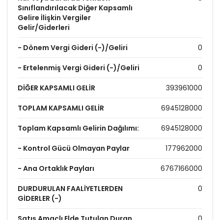
Sınıflandırılacak Diğer Kapsamlı
Gelire İlişkin Vergiler
Gelir/Giderleri
- Dönem Vergi Gideri (-)/Geliri
0
- Ertelenmiş Vergi Gideri (-)/Geliri
0
DİĞER KAPSAMLI GELİR
393961000
TOPLAM KAPSAMLI GELİR
6945128000
Toplam Kapsamlı Gelirin Dağılımı:
6945128000
- Kontrol Gücü Olmayan Paylar
177962000
- Ana Ortaklık Payları
6767166000
DURDURULAN FAALİYETLERDEN
0
GİDERLER (-)
Satış Amaçlı Elde Tutulan Duran
0