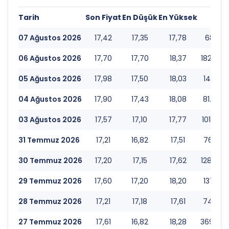
Tarih
Son Fiyat
En Düşük
En Yüksek
Ha
07 Ağustos 2026
17,42
17,35
17,78
68.461.
06 Ağustos 2026
17,70
17,70
18,37
182.772
05 Ağustos 2026
17,98
17,50
18,03
141.150
04 Ağustos 2026
17,90
17,43
18,08
81.987.
03 Ağustos 2026
17,57
17,10
17,77
101.822
31 Temmuz 2026
17,21
16,82
17,51
76.959.
30 Temmuz 2026
17,20
17,15
17,62
128.450
29 Temmuz 2026
17,60
17,20
18,20
137.713
28 Temmuz 2026
17,21
17,18
17,61
74.885.
27 Temmuz 2026
17,61
16,82
18,28
369.200