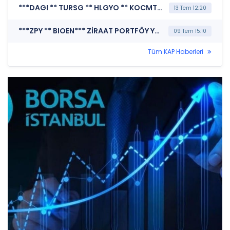
***DAGI ** TURSG ** HLGYO ** KOCMT ** ALBRK ** TCELL ** SEKFK ** CEMAS ** SISE ** TSPOR ** VAKFN ** SKBNK ** BIOEN ** DENGE ** IHLGM ** GSDDE ** BETAE ** GRNYO ** SANEL ** SELVA ** VKGYO ** EKGYO ** VERTU ** KAREL ** KUVVA ** IEYHO ** PRZMA ** ARMGD ** EUYO ** GENTS ** DOFRB ** KARSN ** ISFIN ** BRKO ** HRKET ** NTHOL ** OZYSR ** TTKOM ** KZBGY ** USAK ** SRVGY ** BFREN ** BAGFS ** TEKTU*** MERKEZİ KAYIT KURULUŞU A.Ş. (SPK İşlem Yasağı Nedeniyle Pay Duyurusu)
13 Tem 12:20
***ZPY ** BIOEN*** ZİRAAT PORTFÖY YÖNETİMİ A.Ş. (Pay Alım Satım Bildirimi)
09 Tem 15:10
Tüm KAP Haberleri