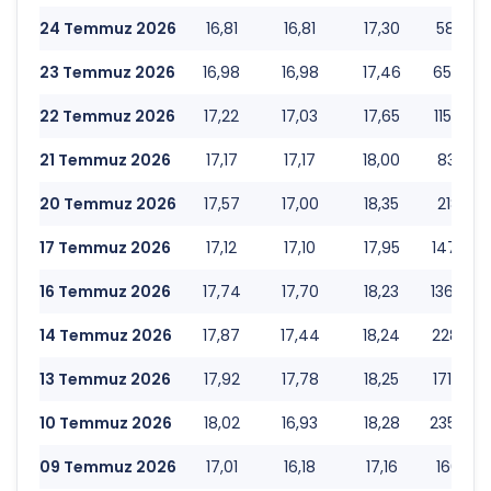
24 Temmuz 2026
16,81
16,81
17,30
58.662.
23 Temmuz 2026
16,98
16,98
17,46
65.807.
22 Temmuz 2026
17,22
17,03
17,65
115.005
21 Temmuz 2026
17,17
17,17
18,00
83.870.
20 Temmuz 2026
17,57
17,00
18,35
218.595
17 Temmuz 2026
17,12
17,10
17,95
147.147
16 Temmuz 2026
17,74
17,70
18,23
136.478
14 Temmuz 2026
17,87
17,44
18,24
228.180
13 Temmuz 2026
17,92
17,78
18,25
171.909
10 Temmuz 2026
18,02
16,93
18,28
235.254
09 Temmuz 2026
17,01
16,18
17,16
160.805