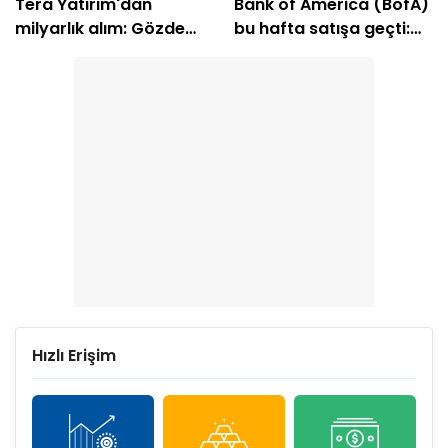
Tera Yatırım'dan
Bank of America (BofA)
milyarlık alım: Gözde
bu hafta satışa geçti:
hisseleri belli oldu
EREGL ve SASA listede
Hızlı Erişim