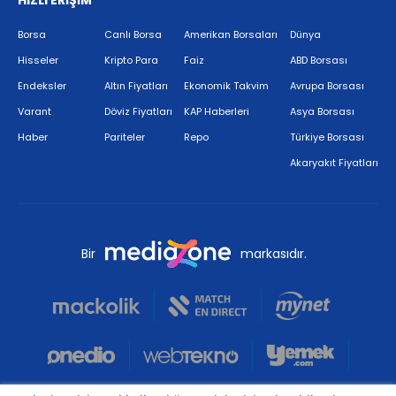
HIZLI ERİŞİM
Borsa
Canlı Borsa
Amerikan Borsaları
Dünya
Hisseler
Kripto Para
Faiz
ABD Borsası
Endeksler
Altın Fiyatları
Ekonomik Takvim
Avrupa Borsası
Varant
Döviz Fiyatları
KAP Haberleri
Asya Borsası
Haber
Pariteler
Repo
Türkiye Borsası
Akaryakıt Fiyatları
Bir
markasıdır.