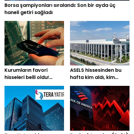
Borsa şampiyonları sıralandı: Son bir ayda üç
haneli getiri sağladı
Kurumların favori
ASELS hissesinden bu
hisseleri belli oldu!
hafta kim aldı, kim
Yüzde 200'e yakın getiri
sattı?
bekleniyor