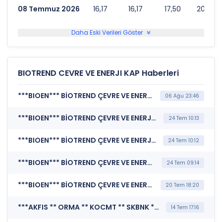
08 Temmuz 2026
16,17
16,17
17,50
204.515
Daha Eski Verileri Göster
BIOTREND CEVRE VE ENERJI KAP Haberleri
***BIOEN*** BİOTREND ÇEVRE VE ENERJİ YATIRIMLARI A.Ş. (TSRS Uyumlu Sürdürülebilirlik Raporu)
06 Ağu 23:46
***BIOEN*** BİOTREND ÇEVRE VE ENERJİ YATIRIMLARI A.Ş. (Şirket Genel Bilgi Formu)
24 Tem 10:13
***BIOEN*** BİOTREND ÇEVRE VE ENERJİ YATIRIMLARI A.Ş. (Kurumsal Yönetim Bilgi Formu (Güncelleme) - Yönetim Kurulu-2)
24 Tem 10:12
***BIOEN*** BİOTREND ÇEVRE VE ENERJİ YATIRIMLARI A.Ş. (Özel Durum Açıklaması (Genel))
24 Tem 09:14
***BIOEN*** BİOTREND ÇEVRE VE ENERJİ YATIRIMLARI A.Ş. (Özel Durum Açıklaması (Genel))
20 Tem 18:20
***AKFIS ** ORMA ** KOCMT ** SKBNK ** BIOEN ** ENDAE*** MERKEZİ KAYIT KURULUŞU A.Ş. (Borsada İşlem Gören Tipe Dönüşüm Duyurusu)
14 Tem 17:16