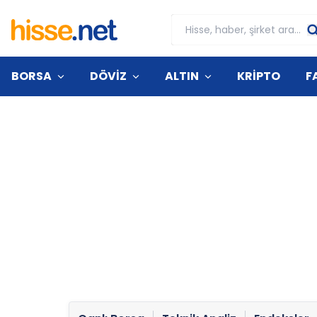
BORSA
DÖVİZ
ALTIN
KRİPTO
F