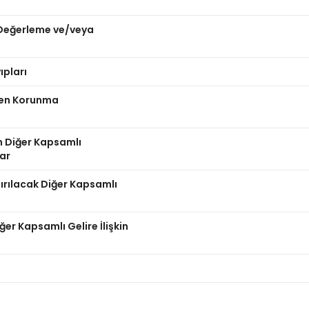
n Değerleme ve/veya
ıpları
nden Korunma
n Diğer Kapsamlı
lar
dırılacak Diğer Kapsamlı
er Kapsamlı Gelire İlişkin