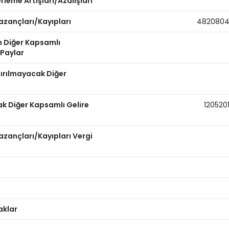
leme Artışları/Azalışları
azançları/Kayıpları
482080
n Diğer Kapsamlı
 Paylar
dırılmayacak Diğer
ak Diğer Kapsamlı Gelire
120520
zançları/Kayıpları Vergi
aklar