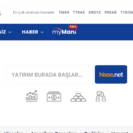
En çok aranan hisseler:
TMSN
TTRAK
ARDYZ
PRKAB
TTKO
AİZ
HABER