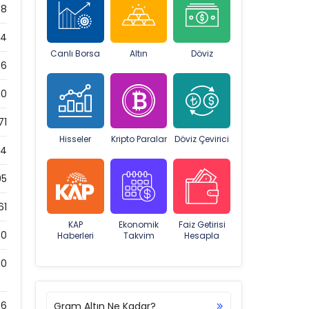
08
34
Canlı Borsa
Altın
Döviz
76
0
71
Hisseler
Kripto Paralar
Döviz Çevirici
74
95
61
KAP
Ekonomik
Faiz Getirisi
0
Haberleri
Takvim
Hesapla
0
56
Gram Altın Ne Kadar?