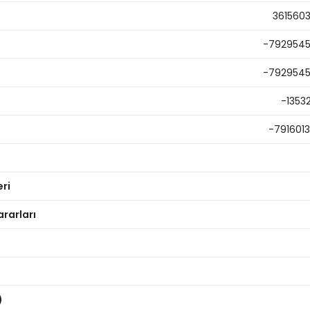
361560
-792954
-792954
-1353
-791601
eri
ararları
)