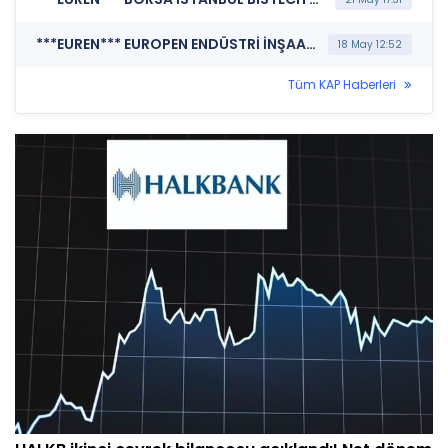
***EUREN*** EUROPEN ENDÜSTRİ İNŞAAT SANAYİ VE TİCARET A.Ş. (Genel Kurul İşlemlerine İlişkin Bildirim)
18 May 12:52
Tüm KAP Haberleri