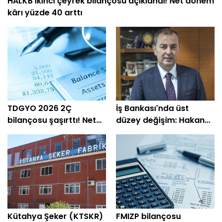
HALKB ikinci çeyrek bilançosu açıklandı! Net dönem
kârı yüzde 40 arttı
TDGYO 2026 2Ç
İş Bankası'nda üst
bilançosu şaşırttı! Net
düzey değişim: Hakan
kâr yüzde 105 bin arttı
Aran görevini
devrediyor
Kütahya Şeker (KTSKR)
FMIZP bilançosu