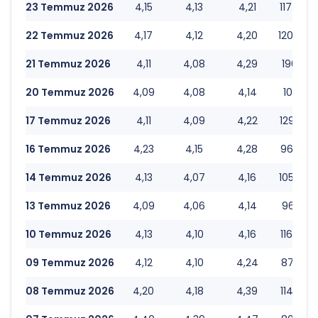
23 Temmuz 2026
4,15
4,13
4,21
117.448
22 Temmuz 2026
4,17
4,12
4,20
120.442
21 Temmuz 2026
4,11
4,08
4,29
196.113
20 Temmuz 2026
4,09
4,08
4,14
101.179
17 Temmuz 2026
4,11
4,09
4,22
129.767
16 Temmuz 2026
4,23
4,15
4,28
96.563.
14 Temmuz 2026
4,13
4,07
4,16
105.638
13 Temmuz 2026
4,09
4,06
4,14
96.006.
10 Temmuz 2026
4,13
4,10
4,16
116.820
09 Temmuz 2026
4,12
4,10
4,24
87.323.
08 Temmuz 2026
4,20
4,18
4,39
114.335