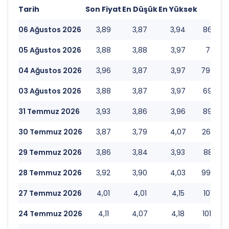
Tarih
Son Fiyat
En Düşük
En Yüksek
Hac
06 Ağustos 2026
3,89
3,87
3,94
86.658.
05 Ağustos 2026
3,88
3,88
3,97
77.435.
04 Ağustos 2026
3,96
3,87
3,97
79.030.
03 Ağustos 2026
3,88
3,87
3,97
69.577.
31 Temmuz 2026
3,93
3,86
3,96
89.257.
30 Temmuz 2026
3,87
3,79
4,07
263.794
29 Temmuz 2026
3,86
3,84
3,93
88.927.
28 Temmuz 2026
3,92
3,90
4,03
99.786.
27 Temmuz 2026
4,01
4,01
4,15
101.139
24 Temmuz 2026
4,11
4,07
4,18
101.933