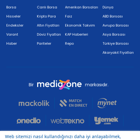
Borsa
Canlı Borsa
Amerikan Borsaları
Dünya
Hisseler
Kripto Para
Faiz
ABD Borsası
Endeksler
Altın Fiyatları
Ekonomik Takvim
Avrupa Borsası
Varant
Döviz Fiyatları
KAP Haberleri
Asya Borsası
Haber
Pariteler
Repo
Türkiye Borsası
Akaryakıt Fiyatları
Bir
markasıdır.