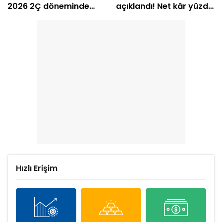
2026 2Ç döneminde
açıklandı! Net kâr yüzde
zarar etti
239 arttı
Hızlı Erişim