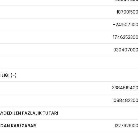
18790150
-241507110
174625230
93040700
LIĞI (-)
338461940
108848220
AYDEDİLEN FAZLALIK TUTARI
RDAN KAR/ZARAR
122792910