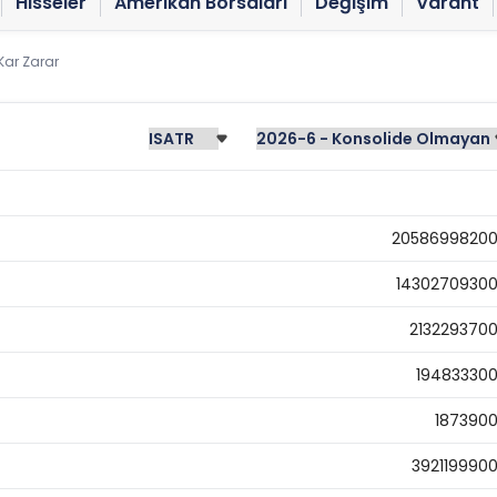
Hisseler
Amerikan Borsaları
Değişim
Varant
Kar Zarar
2058699820
1430270930
213229370
19483330
187390
392119990