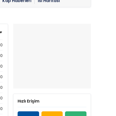
Kap Haberleri
Isı Haritası
0
00
00
00
00
00
Hızlı Erişim
00