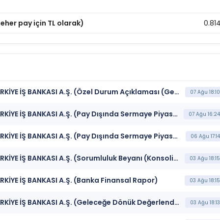
eher pay için TL olarak)
0.81
***ISKUR ** ISCTR ** TIB ** ISBTR ** ISATR*** TÜRKİYE İŞ BANKASI A.Ş. (Özel Durum Açıklaması (Genel))
07 Ağu 18:10
***ISKUR ** ISCTR ** TIB ** ISBTR ** ISATR*** TÜRKİYE İŞ BANKASI A.Ş. (Pay Dışında Sermaye Piyasası Aracı İşlemlerine İlişkin Bildirim (Faiz İçeren))
07 Ağu 16:24
***ISKUR ** ISCTR ** TIB ** ISBTR ** ISATR*** TÜRKİYE İŞ BANKASI A.Ş. (Pay Dışında Sermaye Piyasası Aracı İşlemlerine İlişkin Bildirim (Faiz İçeren))
06 Ağu 17:14
***ISKUR ** ISCTR ** TIB ** ISBTR ** ISATR*** TÜRKİYE İŞ BANKASI A.Ş. (Sorumluluk Beyanı (Konsolide))
03 Ağu 18:15
TÜRKİYE İŞ BANKASI A.Ş. (Banka Finansal Rapor)
03 Ağu 18:15
***ISKUR ** ISCTR ** TIB ** ISBTR ** ISATR*** TÜRKİYE İŞ BANKASI A.Ş. (Geleceğe Dönük Değerlendirmeler)
03 Ağu 18:13