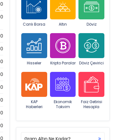
0
00
Canlı Borsa
Altın
Döviz
0
0
0
Hisseler
Kripto Paralar
Döviz Çevirici
00
00
00
KAP
Ekonomik
Faiz Getirisi
Haberleri
Takvim
Hesapla
00
00
00
Gram Altın Ne Kadar?