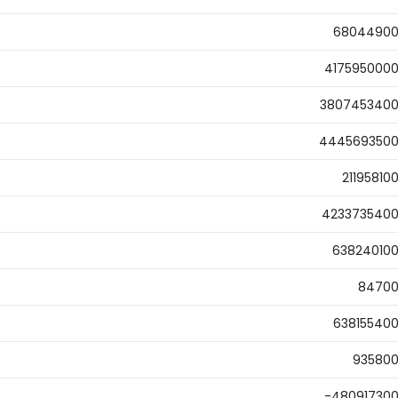
6804490
417595000
380745340
444569350
21195810
423373540
63824010
8470
63815540
93580
-48091730