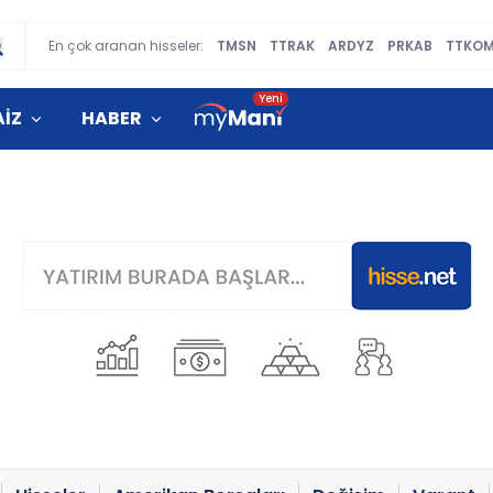
En çok aranan hisseler:
TMSN
TTRAK
ARDYZ
PRKAB
TTKO
AİZ
HABER