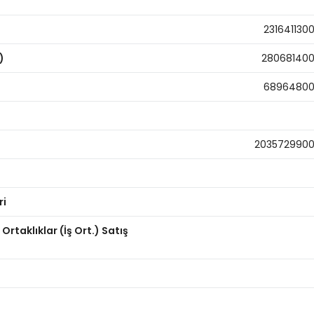
231641130
)
28068140
6896480
203572990
ri
 Ortaklıklar (İş Ort.) Satış