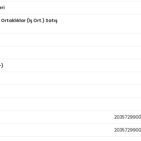
eri
 Ortaklıklar (İş Ort.) Satış
-)
203572990
203572990