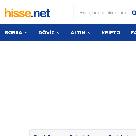
BORSA
DÖVİZ
ALTIN
KRİPTO
F