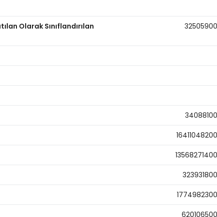
ılan Olarak Sınıflandırılan
3250590
3408810
1641104820
1356827140
32393180
177498230
62010650