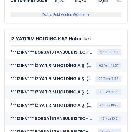
08 Temmuz 2026
61,20
60,70
62,55
14.625.
Daha Eski Verileri Göster
IZ YATIRIM HOLDING KAP Haberleri
***IZINV*** BORSA İSTANBUL BISTECH DEVRE KESİCİ UYGULAMASI (Pay Bazında Devre Kesici Bildirimi)
29 Tem 17:15
***IZINV*** İZ YATIRIM HOLDİNG A.Ş. (Bağımsız Denetim Kuruluşunun Belirlenmesi)
02 Tem 19:57
***IZINV*** İZ YATIRIM HOLDİNG A.Ş. (Genel Kurul İşlemlerine İlişkin Bildirim)
02 Tem 19:56
***IZINV*** İZ YATIRIM HOLDİNG A.Ş. (Kar Payı Dağıtım İşlemlerine İlişkin Bildirim)
26 Haz 18:56
***IZINV*** İZ YATIRIM HOLDİNG A.Ş. (Genel Kurul İşlemlerine İlişkin Bildirim)
26 Haz 18:23
***IZINV*** BORSA İSTANBUL BISTECH DEVRE KESİCİ UYGULAMASI (Pay Bazında Devre Kesici Bildirimi)
18 Haz 10:21
***IZINV*** BORSA İSTANBUL BISTECH DEVRE KESİCİ UYGULAMASI (Pay Bazında Devre Kesici Bildirimi)
18 Haz 10:00