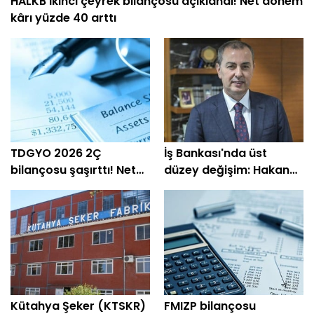
HALKB ikinci çeyrek bilançosu açıklandı! Net dönem
kârı yüzde 40 arttı
TDGYO 2026 2Ç
İş Bankası'nda üst
bilançosu şaşırttı! Net
düzey değişim: Hakan
kâr yüzde 105 bin arttı
Aran görevini
devrediyor
Kütahya Şeker (KTSKR)
FMIZP bilançosu