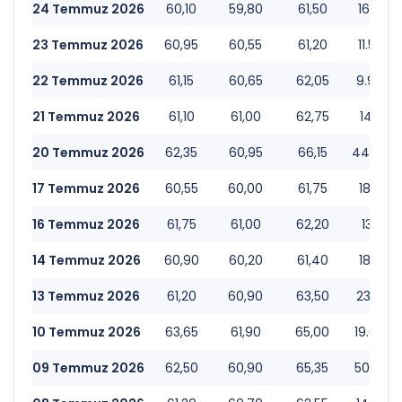
24 Temmuz 2026
60,10
59,80
61,50
16.212.
23 Temmuz 2026
60,95
60,55
61,20
11.508.
22 Temmuz 2026
61,15
60,65
62,05
9.970.
21 Temmuz 2026
61,10
61,00
62,75
14.119.
20 Temmuz 2026
62,35
60,95
66,15
44.034.
17 Temmuz 2026
60,55
60,00
61,75
18.461.
16 Temmuz 2026
61,75
61,00
62,20
13.313.
14 Temmuz 2026
60,90
60,20
61,40
18.536.
13 Temmuz 2026
61,20
60,90
63,50
23.797.
10 Temmuz 2026
63,65
61,90
65,00
19.664.
09 Temmuz 2026
62,50
60,90
65,35
50.699.