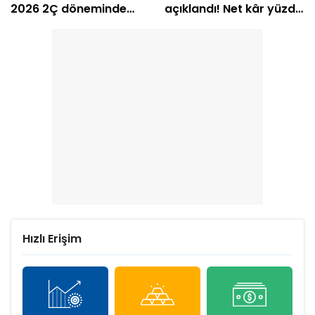
2026 2Ç döneminde
açıklandı! Net kâr yüzde
zarar etti
239 arttı
Hızlı Erişim