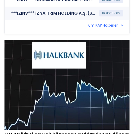
***IZINV*** İZ YATIRIM HOLDİNG A.Ş. (Sermaye Artırımı - Azaltımı İşlemlerine İlişkin Bildirim)
16 Haz 19:02
Tüm KAP Haberleri