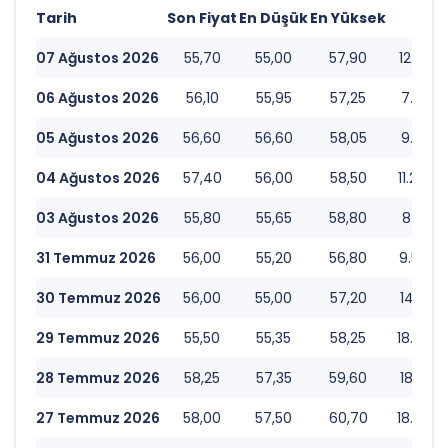
Tarih
Son Fiyat
En Düşük
En Yüksek
Hac
07 Ağustos 2026
55,70
55,00
57,90
12.269.
06 Ağustos 2026
56,10
55,95
57,25
7.763.
05 Ağustos 2026
56,60
56,60
58,05
9.321.
04 Ağustos 2026
57,40
56,00
58,50
11.278.
03 Ağustos 2026
55,80
55,65
58,80
8.253.
31 Temmuz 2026
56,00
55,20
56,80
9.599.
30 Temmuz 2026
56,00
55,00
57,20
14.352.
29 Temmuz 2026
55,50
55,35
58,25
18.925.
28 Temmuz 2026
58,25
57,35
59,60
18.156.
27 Temmuz 2026
58,00
57,50
60,70
18.507.