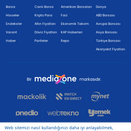
Borsa
Canlı Borsa
Amerikan Borsaları
Dünya
Hisseler
Kripto Para
Faiz
ABD Borsası
Endeksler
Altın Fiyatları
Ekonomik Takvim
Avrupa Borsası
Varant
Döviz Fiyatları
KAP Haberleri
Asya Borsası
Haber
Pariteler
Repo
Türkiye Borsası
Akaryakıt Fiyatları
Bir
markasıdır.