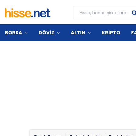
BORSA
DÖVİZ
ALTIN
KRİPTO
F