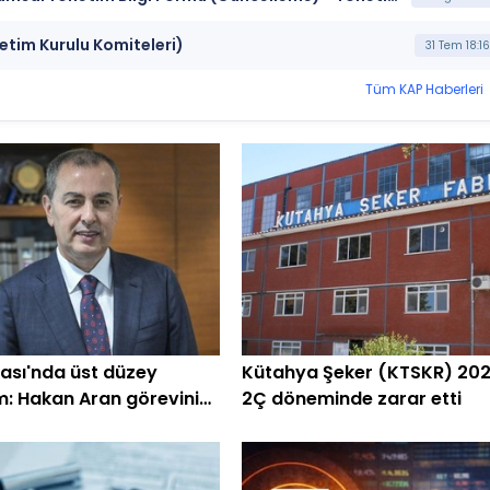
etim Kurulu Komiteleri)
31 Tem 18:16
Tüm KAP Haberleri
kası'nda üst düzey
Kütahya Şeker (KTSKR) 20
m: Hakan Aran görevini
2Ç döneminde zarar etti
iyor