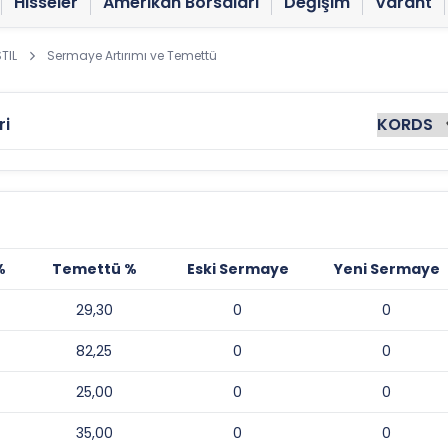
Hisseler
Amerikan Borsaları
Değişim
Varant
TIL
Sermaye Artırımı ve Temettü
ri
%
Temettü %
Eski Sermaye
Yeni Sermaye
29,30
0
0
82,25
0
0
25,00
0
0
35,00
0
0