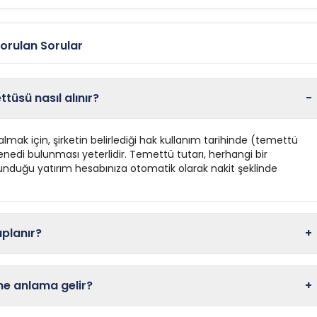
orulan Sorular
üsü nasıl alınır?
-
mak için, şirketin belirlediği hak kullanım tarihinde (temettü
enedi bulunması yeterlidir. Temettü tutarı, herhangi bir
unduğu yatırım hesabınıza otomatik olarak nakit şeklinde
aplanır?
+
 ne anlama gelir?
+