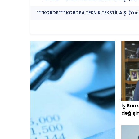
***KORDS*** KORDSA TEKNİK TEKSTİL A.Ş. (Yön
İş Ban
değişi
devred