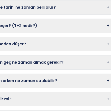
tarihi ne zaman belli olur?
+
çer? (T+2 nedir?)
+
 neden düşer?
+
en geç ne zaman almak gerekir?
+
 erken ne zaman satılabilir?
+
ir mi?
+