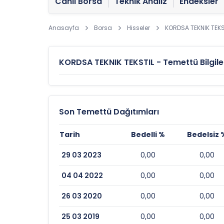
Canlı Borsa
Teknik Analiz
Endeksler
Anasayfa
Borsa
Hisseler
KORDSA TEKNIK TEKS
KORDSA TEKNIK TEKSTIL - Temettü Bilgile
Son Temettü Dağıtımları
Tarih
Bedelli %
Bedelsiz 
29 03 2023
0,00
0,00
04 04 2022
0,00
0,00
26 03 2020
0,00
0,00
25 03 2019
0,00
0,00