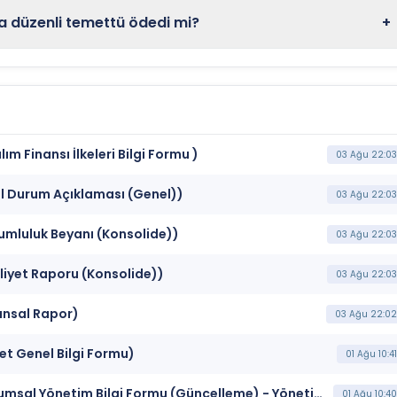
a düzenli temettü ödedi mi?
+
m Finansı İlkeleri Bilgi Formu )
03 Ağu 22:03
l Durum Açıklaması (Genel))
03 Ağu 22:03
umluluk Beyanı (Konsolide))
03 Ağu 22:03
liyet Raporu (Konsolide))
03 Ağu 22:03
ansal Rapor)
03 Ağu 22:02
et Genel Bilgi Formu)
01 Ağu 10:41
***KORDS*** KORDSA TEKNİK TEKSTİL A.Ş. (Kurumsal Yönetim Bilgi Formu (Güncelleme) - Yönetim Kurulu-2)
01 Ağu 10:40