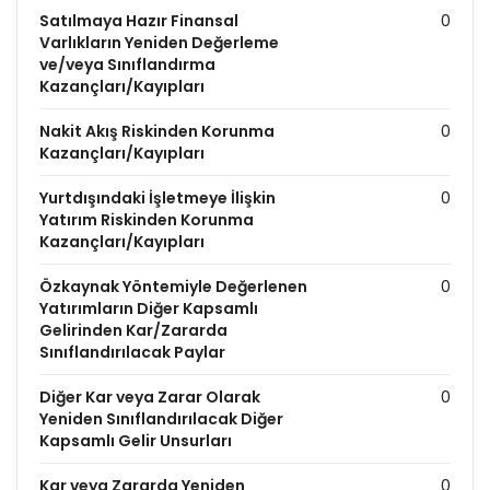
Satılmaya Hazır Finansal
0
Varlıkların Yeniden Değerleme
ve/veya Sınıflandırma
Kazançları/Kayıpları
Nakit Akış Riskinden Korunma
0
Kazançları/Kayıpları
Yurtdışındaki İşletmeye İlişkin
0
Yatırım Riskinden Korunma
Kazançları/Kayıpları
Özkaynak Yöntemiyle Değerlenen
0
Yatırımların Diğer Kapsamlı
Gelirinden Kar/Zararda
Sınıflandırılacak Paylar
Diğer Kar veya Zarar Olarak
0
Yeniden Sınıflandırılacak Diğer
Kapsamlı Gelir Unsurları
Kar veya Zararda Yeniden
0