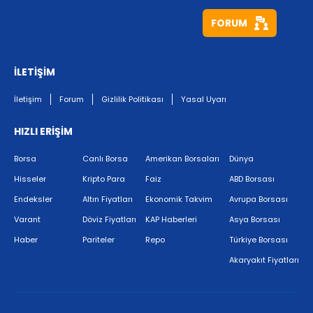
FORUM
İLETİŞİM
İletişim
Forum
Gizlilik Politikası
Yasal Uyarı
HIZLI ERİŞİM
Borsa
Canlı Borsa
Amerikan Borsaları
Dünya
Hisseler
Kripto Para
Faiz
ABD Borsası
Endeksler
Altın Fiyatları
Ekonomik Takvim
Avrupa Borsası
Varant
Döviz Fiyatları
KAP Haberleri
Asya Borsası
Haber
Pariteler
Repo
Türkiye Borsası
Akaryakıt Fiyatları