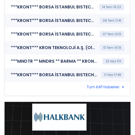
***KRONT*** BORSA İSTANBUL BISTECH DEVRE KESİCİ UYGULAMASI (Pay Bazında Devre Kesici Bildirimi)
14 Tem 16:22
***KRONT*** BORSA İSTANBUL BISTECH DEVRE KESİCİ UYGULAMASI (Pay Bazında Devre Kesici Bildirimi)
08 Tem 17:41
***KRONT*** BORSA İSTANBUL BISTECH DEVRE KESİCİ UYGULAMASI (Pay Bazında Devre Kesici Bildirimi)
07 Tem 10:13
***KRONT*** KRON TEKNOLOJİ A.Ş. (Olağan Dışı Fiyat ve Miktar Hareketleri)
01 Tem 15:19
***MNDTR ** MNDRS ** BARMA ** KRONT ** KONTR ** SISE ** TRALT ** CANTE ** VKING ** SKBNK ** SNGYO ** QUAGR ** CVKMD ** MARMR ** MERCN ** POLHO ** TUKAS ** KUVVA*** MERKEZİ KAYIT KURULUŞU A.Ş. (SPK İşlem Yasağı Nedeniyle Pay Duyurusu)
23 Haz 11:11
***KRONT*** BORSA İSTANBUL BISTECH DEVRE KESİCİ UYGULAMASI (Pay Bazında Devre Kesici Bildirimi)
17 Haz 17:48
Tüm KAP Haberleri