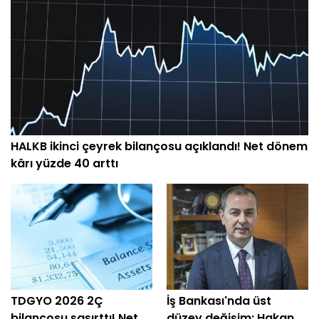
HALKB ikinci çeyrek bilançosu açıklandı! Net dönem
kârı yüzde 40 arttı
TDGYO 2026 2Ç
İş Bankası'nda üst
bilançosu şaşırttı! Net
düzey değişim: Hakan