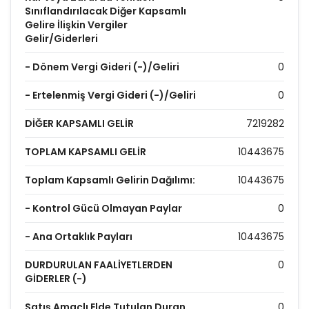
Sınıflandırılacak Diğer Kapsamlı
Gelire İlişkin Vergiler
Gelir/Giderleri
- Dönem Vergi Gideri (-)/Geliri
0
- Ertelenmiş Vergi Gideri (-)/Geliri
0
DİĞER KAPSAMLI GELİR
7219282
TOPLAM KAPSAMLI GELİR
10443675
Toplam Kapsamlı Gelirin Dağılımı:
10443675
- Kontrol Gücü Olmayan Paylar
0
- Ana Ortaklık Payları
10443675
DURDURULAN FAALİYETLERDEN
0
GİDERLER (-)
Satış Amaçlı Elde Tutulan Duran
0