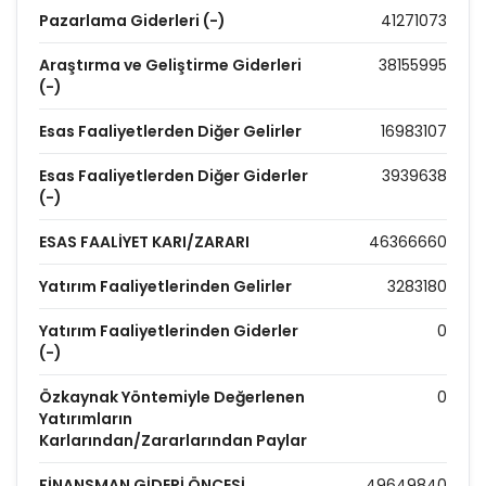
Pazarlama Giderleri (-)
41271073
Araştırma ve Geliştirme Giderleri
38155995
(-)
Esas Faaliyetlerden Diğer Gelirler
16983107
Esas Faaliyetlerden Diğer Giderler
3939638
(-)
ESAS FAALİYET KARI/ZARARI
46366660
Yatırım Faaliyetlerinden Gelirler
3283180
Yatırım Faaliyetlerinden Giderler
0
(-)
Özkaynak Yöntemiyle Değerlenen
0
Yatırımların
Karlarından/Zararlarından Paylar
FİNANSMAN GİDERİ ÖNCESİ
49649840