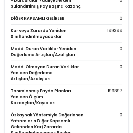
- Durdurulan Faaliyetlerden
0
Sulandırılmış Pay Başına Kazanç
DİĞER KAPSAMLI GELİRLER
0
Kar veya Zararda Yeniden
149344
Sınıflandırılmayacaklar
Maddi Duran Varlıklar Yeniden
0
Değerleme Artışları/Azalışları
Maddi Olmayan Duran Varlıklar
0
Yeniden Değerleme
Artışları/Azalışları
Tanımlanmış Fayda Planları
199897
Yeniden Ölçüm
Kazançları/Kayıpları
Özkaynak Yöntemiyle Değerlenen
0
Yatırımların Diğer Kapsamlı
Gelirinden Kar/Zararda
Sınıflandırılmayacak Paylar