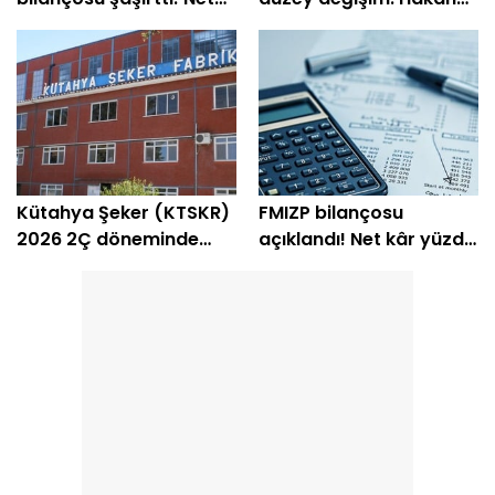
kâr yüzde 105 bin arttı
Aran görevini
devrediyor
Kütahya Şeker (KTSKR)
FMIZP bilançosu
2026 2Ç döneminde
açıklandı! Net kâr yüzde
zarar etti
239 arttı