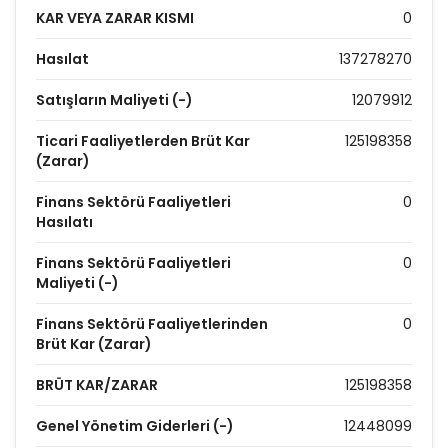
KAR VEYA ZARAR KISMI
0
Hasılat
137278270
Satışların Maliyeti (-)
12079912
Ticari Faaliyetlerden Brüt Kar
125198358
(Zarar)
Finans Sektörü Faaliyetleri
0
Hasılatı
Finans Sektörü Faaliyetleri
0
Maliyeti (-)
Finans Sektörü Faaliyetlerinden
0
Brüt Kar (Zarar)
BRÜT KAR/ZARAR
125198358
Genel Yönetim Giderleri (-)
12448099