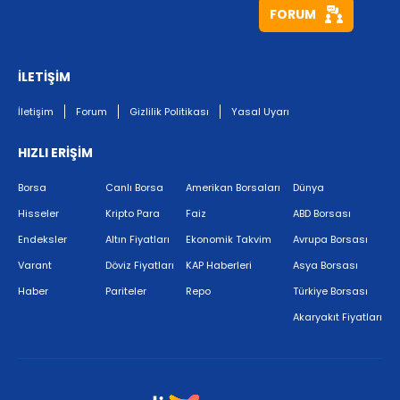
FORUM
İLETİŞİM
İletişim
Forum
Gizlilik Politikası
Yasal Uyarı
HIZLI ERİŞİM
Borsa
Canlı Borsa
Amerikan Borsaları
Dünya
Hisseler
Kripto Para
Faiz
ABD Borsası
Endeksler
Altın Fiyatları
Ekonomik Takvim
Avrupa Borsası
Varant
Döviz Fiyatları
KAP Haberleri
Asya Borsası
Haber
Pariteler
Repo
Türkiye Borsası
Akaryakıt Fiyatları