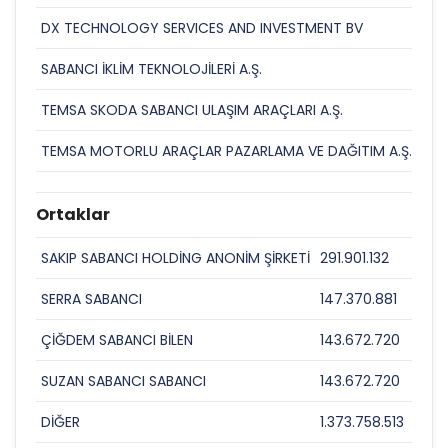
DX TECHNOLOGY SERVICES AND INVESTMENT BV
SABANCI İKLİM TEKNOLOJİLERİ A.Ş.
TEMSA SKODA SABANCI ULAŞIM ARAÇLARI A.Ş.
TEMSA MOTORLU ARAÇLAR PAZARLAMA VE DAĞITIM A.Ş.
Ortaklar
SAKIP SABANCI HOLDİNG ANONİM ŞİRKETİ
291.901.132
13,9
SERRA SABANCI
147.370.881
7,0
ÇİĞDEM SABANCI BİLEN
143.672.720
6,8
SUZAN SABANCI SABANCI
143.672.720
6,8
DİĞER
1.373.758.513
65,