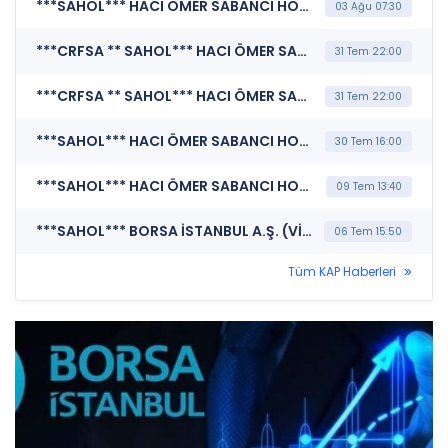
***SAHOL*** HACI ÖMER SABANCI HOLDİNG A.Ş. (Şirket Genel Bilgi Formu)
03 Ağu 07:30
***CRFSA ** SAHOL*** HACI ÖMER SABANCI HOLDİNG A.Ş. (Pay Alım Satım Bildirimi)
31 Tem 22:00
***CRFSA ** SAHOL*** HACI ÖMER SABANCI HOLDİNG A.Ş. (Finansal Duran Varlık Satışı)
31 Tem 22:00
***SAHOL*** HACI ÖMER SABANCI HOLDİNG A.Ş. (Yönetim Kurulu Komiteleri)
30 Tem 16:00
***SAHOL*** HACI ÖMER SABANCI HOLDİNG A.Ş. (Finansal Takvim)
09 Tem 13:40
***SAHOL*** BORSA İSTANBUL A.Ş. (VİOP İşlem İptali Duyuruları)
06 Tem 15:50
Tüm KAP Haberleri