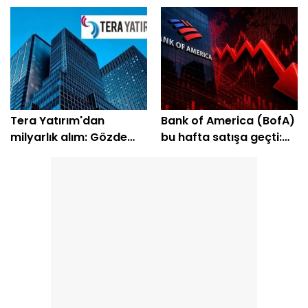
Yüzde 200'e yakın getiri
sattı?
bekleniyor
Tera Yatırım'dan
Bank of America (BofA)
milyarlık alım: Gözde
bu hafta satışa geçti:
hisseleri belli oldu
EREGL ve SASA listede