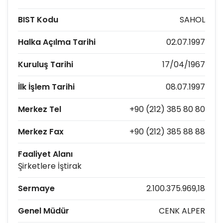
BIST Kodu
SAHOL
Halka Açılma Tarihi
02.07.1997
Kuruluş Tarihi
17/04/1967
İlk İşlem Tarihi
08.07.1997
Merkez Tel
+90 (212) 385 80 80
Merkez Fax
+90 (212) 385 88 88
Faaliyet Alanı
Şirketlere İştirak
Sermaye
2.100.375.969,18
Genel Müdür
CENK ALPER