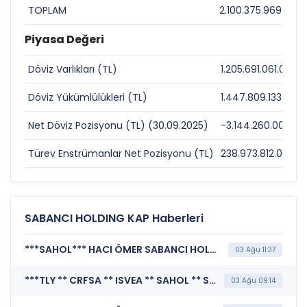
TOPLAM
2.100.375.969
100
Piyasa Değeri
Döviz Varlıkları (TL)
1.205.691.061.000
Döviz Yükümlülükleri (TL)
1.447.809.133.000
Net Döviz Pozisyonu (TL) (30.09.2025)
-3.144.260.000
Türev Enstrümanlar Net Pozisyonu (TL)
238.973.812.000
SABANCI HOLDING KAP Haberleri
***SAHOL*** HACI ÖMER SABANCI HOLDİNG A.Ş. (Kurumsal Yönetim Bilgi Formu (Güncelleme) - Yönetim Kurulu-2)
03 Ağu 11:37
***TLY ** CRFSA ** ISVEA ** SAHOL ** SANFM ** KARTN ** YEOTK ** FORMT ** PEKGY*** KAMUYU AYDINLATMA PLATFORMU (Kamuyu Aydınlatma Platformu Duyurusu)
03 Ağu 09:14