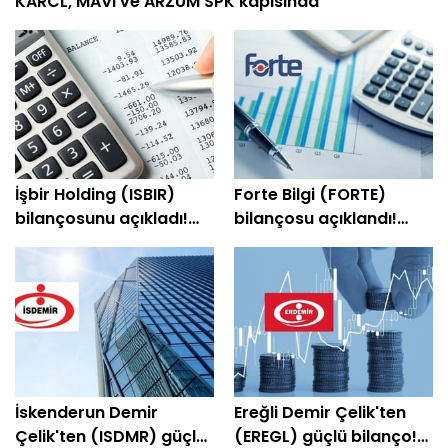
KARCL, MAVI ve ARZUM SPK kapısında
İşbir Holding (ISBIR)
Forte Bilgi (FORTE)
bilançosunu açıkladı!
bilançosu açıklandı!
Şirket yeniden kara
Şirket yeniden kâra
geçti
geçti
İskenderun Demir
Ereğli Demir Çelik'ten
Çelik'ten (ISDMR) güçlü
(EREGL) güçlü bilanço!