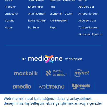
Hisseler
Kripto Para
Faiz
ABD Borsası
Endeksler
Altın Fiyatları
Ekonomik Takvim
Avrupa Borsası
Varant
Döviz Fiyatları
KAP Haberleri
Asya Borsası
Haber
Pariteler
Repo
Türkiye Borsası
Akaryakıt Fiyatları
Bir
markasıdır.