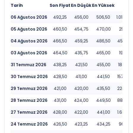
Tarih
Son Fiyat
En Düşük
En Yüksek
Ha
06 Ağustos 2026
492,25
456,00
506,50
1.013.45
05 Ağustos 2026
460,50
454,75
470,00
252.151
04 Ağustos 2026
466,50
459,25
486,50
451.604
03 Ağustos 2026
464,50
435,75
465,00
197.197
31 Temmuz 2026
438,25
421,50
455,00
187.540
30 Temmuz 2026
428,50
411,00
441,50
157.667
29 Temmuz 2026
421,00
420,00
435,50
220.888
28 Temmuz 2026
431,00
424,00
449,50
880.841
27 Temmuz 2026
428,00
422,00
441,00
1.681.80
24 Temmuz 2026
426,50
423,25
434,25
96.188