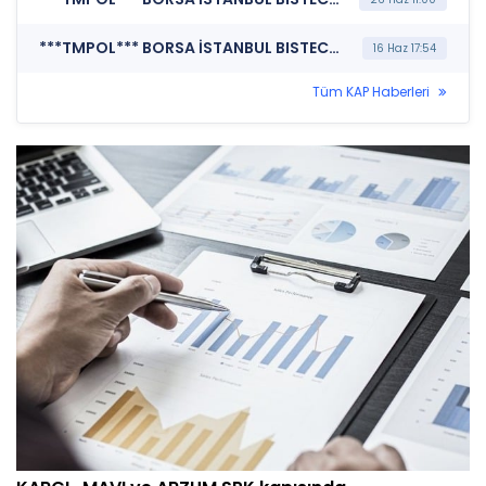
***TMPOL*** BORSA İSTANBUL BISTECH DEVRE KESİCİ UYGULAMASI (Pay Bazında Devre Kesici Bildirimi)
16 Haz 17:54
Tüm KAP Haberleri