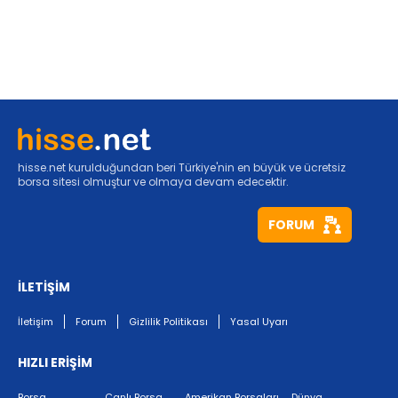
hisse.net kurulduğundan beri Türkiye'nin en büyük ve ücretsiz
borsa sitesi olmuştur ve olmaya devam edecektir.
FORUM
İLETİŞİM
İletişim
Forum
Gizlilik Politikası
Yasal Uyarı
HIZLI ERİŞİM
Borsa
Canlı Borsa
Amerikan Borsaları
Dünya