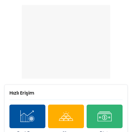
bilanço! Net kâr yüzde
Net kâr yüzde 415 arttı
203 arttı
Hızlı Erişim