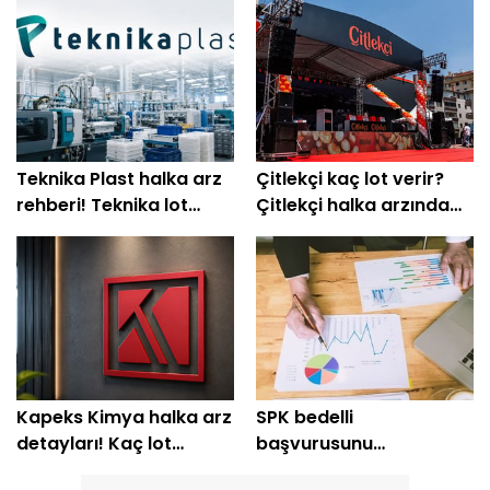
Teknika Plast halka arz
Çitlekçi kaç lot verir?
rehberi! Teknika lot
Çitlekçi halka arzında
hesabı
bilmeniz gerekenler
Kapeks Kimya halka arz
SPK bedelli
detayları! Kaç lot
başvurusunu
dağıtılacak? Kapeks
reddetmişti: Şirketten