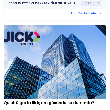
***ZERGY*** ZERAY GAYRİMENKUL YATIRIM ORTAKLIĞI A.Ş. (Özel Durum Açıklaması (Genel))
06 Ağu 10:17
Tüm KAP Haberleri
Quick Sigorta ilk işlem gününde ne durumda?