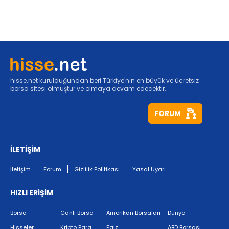
hisse.net kurulduğundan beri Türkiye'nin en büyük ve ücretsiz
borsa sitesi olmuştur ve olmaya devam edecektir.
FORUM
İLETİŞİM
İletişim
Forum
Gizlilik Politikası
Yasal Uyarı
HIZLI ERİŞİM
Borsa
Canlı Borsa
Amerikan Borsaları
Dünya
Hisseler
Kripto Para
Faiz
ABD Borsası