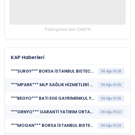
TradingView'den
CMBTN
KAP Haberleri
***SURGY*** BORSA İSTANBUL BISTECH DEVRE KESİCİ UYGULAMASI (Pay Bazında Devre Kesici Bildirimi)
06 Ağu 10:28
***MPARK*** MLP SAĞLIK HİZMETLERİ A.Ş. (TSRS Uyumlu Sürdürülebilirlik Raporu)
06 Ağu 10:25
***BEGYO*** BATI EGE GAYRİMENKUL YATIRIM ORTAKLIĞI A.Ş. (Kurumsal Yönetim Bilgi Formu (Güncelleme) - Yönetim Kurulu-2)
06 Ağu 10:25
***GRNYO*** GARANTİ YATIRIM ORTAKLIĞI A.Ş. (Özel Durum Açıklaması (Genel))
06 Ağu 10:22
***MOGAN*** BORSA İSTANBUL BISTECH DEVRE KESİCİ UYGULAMASI (Pay Bazında Devre Kesici Bildirimi)
06 Ağu 10:22