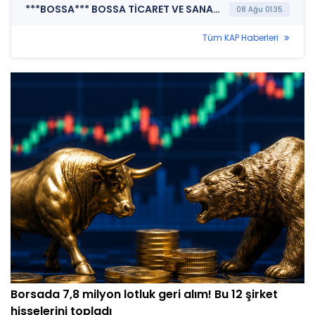
***BOSSA*** BOSSA TİCARET VE SANAYİ İŞLETMELERİ T.A.Ş. (Finansal Rapor )
08 Ağu 01:35
Tüm KAP Haberleri
Borsada 7,8 milyon lotluk geri alım! Bu 12 şirket
hisselerini topladı