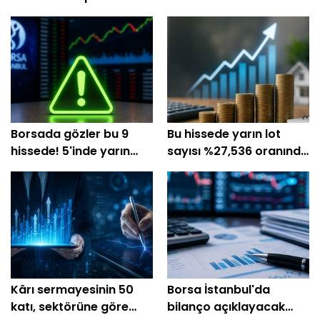
Borsada gözler bu 9
Bu hissede yarın lot
hissede! 5'inde yarın
sayısı %27,536 oranında
tedbir kalkıyor
artacak!
Kârı sermayesinin 50
Borsa İstanbul'da
katı, sektörüne göre
bilanço açıklayacak