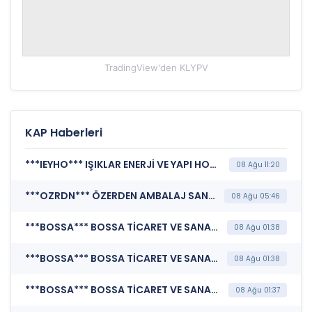
TradingView'den
KLYPV
KAP Haberleri
***IEYHO*** IŞIKLAR ENERJİ VE YAPI HOLDİNG A.Ş. (Herhangi Bir Otoriteye Mali Tablo Verilmesi)
08 Ağu 11:20
***OZRDN*** ÖZERDEN AMBALAJ SANAYİ A.Ş. (Özel Durum Açıklaması (Genel))
08 Ağu 05:46
***BOSSA*** BOSSA TİCARET VE SANAYİ İŞLETMELERİ T.A.Ş. (Katılım Finansı İlkeleri Bilgi Formu )
08 Ağu 01:38
***BOSSA*** BOSSA TİCARET VE SANAYİ İŞLETMELERİ T.A.Ş. (Sorumluluk Beyanı (Konsolide Olmayan))
08 Ağu 01:38
***BOSSA*** BOSSA TİCARET VE SANAYİ İŞLETMELERİ T.A.Ş. (Faaliyet Raporu (Konsolide Olmayan))
08 Ağu 01:37