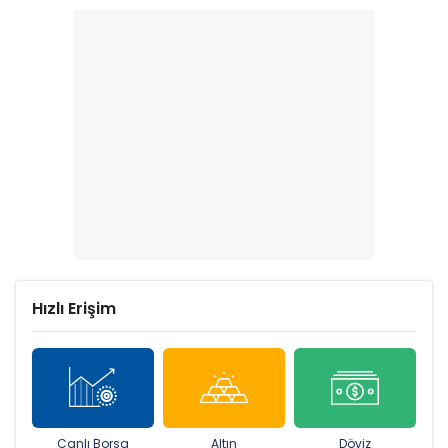
ucuz hisseler!
şirketler! (10-14
Ağustos)
Hızlı Erişim
Canlı Borsa
Altın
Döviz