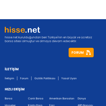
hisse.net kurulduğundan beri Türkiye'nin en büyük ve ücretsiz
borsa sitesi olmuştur ve olmaya devam edecektir.
FORUM
İLETİŞİM
İletişim
Forum
Gizlilik Politikası
Yasal Uyarı
HIZLI ERİŞİM
Borsa
Canlı Borsa
Amerikan Borsaları
Dünya
Hisseler
Kripto Para
Faiz
ABD Borsası