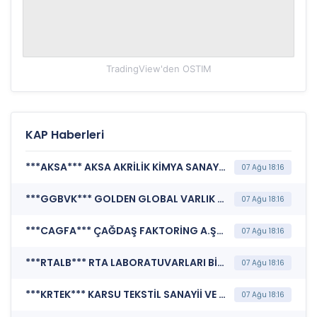
TradingView'den
OSTIM
KAP Haberleri
***AKSA*** AKSA AKRİLİK KİMYA SANAYİİ A.Ş. (Yönetim Kurulu Komiteleri)
07 Ağu 18:16
***GGBVK*** GOLDEN GLOBAL VARLIK KİRALAMA A.Ş. (Finansal Rapor )
07 Ağu 18:16
***CAGFA*** ÇAĞDAŞ FAKTORİNG A.Ş. (Sorumluluk Beyanı (Konsolide Olmayan))
07 Ağu 18:16
***RTALB*** RTA LABORATUVARLARI BİYOLOJİK ÜRÜNLER İLAÇ VE MAKİNE SANAYİ TİCARET A.Ş. (Sorumluluk Beyanı (Konsolide Olmayan))
07 Ağu 18:16
***KRTEK*** KARSU TEKSTİL SANAYİİ VE TİCARET A.Ş. (Finansal Rapor )
07 Ağu 18:16