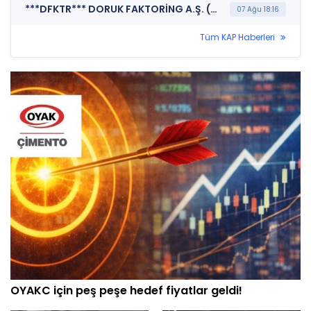
***DFKTR*** DORUK FAKTORİNG A.Ş. (Faaliyet Raporu (Konsolide Olmayan))
07 Ağu 18:16
Tüm KAP Haberleri
OYAKC için peş peşe hedef fiyatlar geldi!