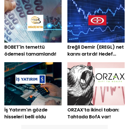
BOBET'in temettü
Ereğli Demir (EREGL) net
ödemesi tamamlandı!
karını artırdı! Hedef
fiyatlar peş peşe geldi
İş Yatırım'ın gözde
ORZAX’ta ikinci taban:
hisseleri belli oldu
Tahtada BofA var!