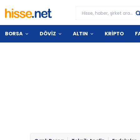
BORSA
DÖVİZ
ALTIN
KRİPTO
F