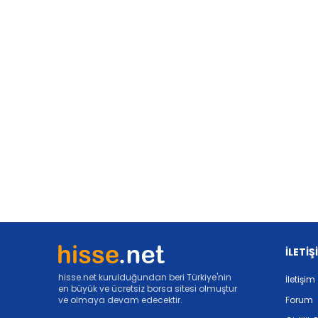
İLETİŞ
hisse.net kurulduğundan beri Türkiye'nin
İletişim
en büyük ve ücretsiz borsa sitesi olmuştur
ve olmaya devam edecektir.
Forum