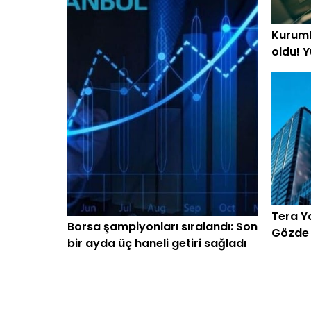
Kurumla
oldu! Y
beklen
Tera Ya
Borsa şampiyonları sıralandı: Son
Gözde h
bir ayda üç haneli getiri sağladı