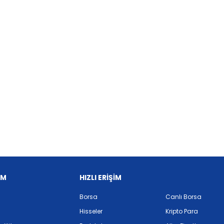
İM
HIZLI ERİŞİM
Borsa
Canlı Borsa
Hisseler
Kripto Para