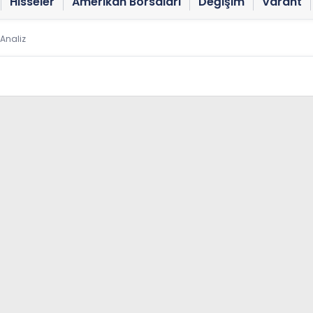
Hisseler
Amerikan Borsaları
Değişim
Varant
 Analiz