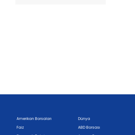
Amerikan Borsaları
Dünya
Faiz
ABD Borsası