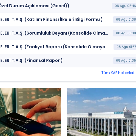
Özel Durum Açıklaması (Genel))
08 Ağu 05:46
İ T.A.Ş. (Katılım Finansı İlkeleri Bilgi Formu )
08 Ağu 01:38
***BOSSA*** BOSSA TİCARET VE SANAYİ İŞLETMELERİ T.A.Ş. (Sorumluluk Beyanı (Konsolide Olmayan))
08 Ağu 01:38
***BOSSA*** BOSSA TİCARET VE SANAYİ İŞLETMELERİ T.A.Ş. (Faaliyet Raporu (Konsolide Olmayan))
08 Ağu 01:37
ERİ T.A.Ş. (Finansal Rapor )
08 Ağu 01:35
Tüm KAP Haberleri