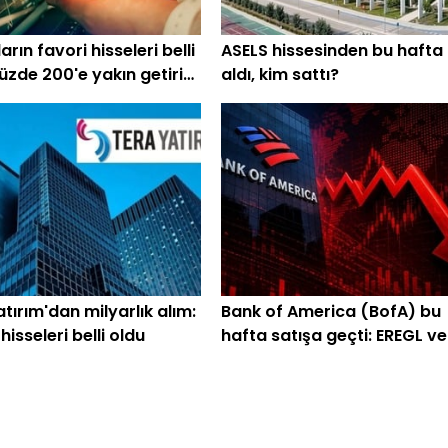
rın favori hisseleri belli
ASELS hissesinden bu hafta
üzde 200'e yakın getiri
aldı, kim sattı?
iyor
tırım'dan milyarlık alım:
Bank of America (BofA) bu
isseleri belli oldu
hafta satışa geçti: EREGL ve
SASA listede