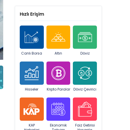
Hızlı Erişim
Canlı Borsa
Altın
Döviz
Hisseler
Kripto Paralar
Döviz Çevirici
KAP
Ekonomik
Faiz Getirisi
Haberleri
Takvim
Hesapla