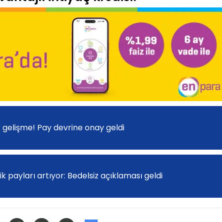
k gelişme! Pay devrine onay geldi
k payları artıyor: Bedelsiz açıklaması geldi