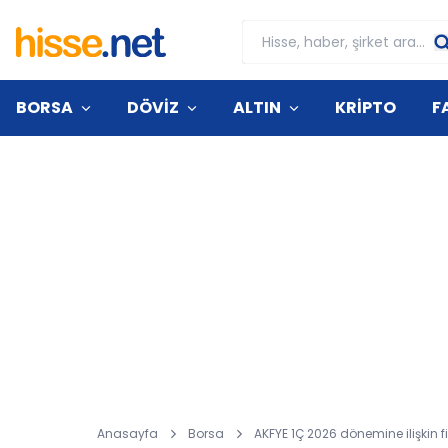
BORSA
DÖVİZ
ALTIN
KRİPTO
F
Anasayfa
Borsa
AKFYE 1Ç 2026 dönemine ilişkin 