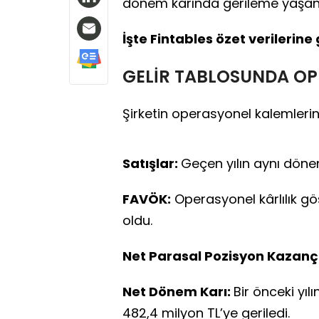
dönem karında gerileme yaşan
İşte Fintables özet verilerin
GELİR TABLOSUNDA OP
Şirketin operasyonel kalemler
Satışlar:
Geçen yılın aynı dönem
FAVÖK:
Operasyonel kârlılık gö
oldu.
Net Parasal Pozisyon Kazançl
Net Dönem Karı:
Bir önceki yıl
482,4 milyon TL’ye geriledi.