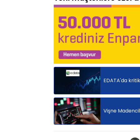
EDATA'da kriti
Vişne Madencili