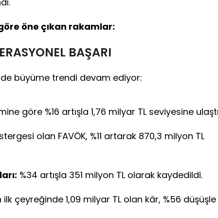
dı.
e göre öne çıkan rakamlar:
ERASYONEL BAŞARI
inde büyüme trendi devam ediyor:
ine göre %16 artışla 1,76 milyar TL seviyesine ulaştı
stergesi olan FAVÖK, %11 artarak 870,3 milyon TL
arı:
%34 artışla 351 milyon TL olarak kaydedildi.
ın ilk çeyreğinde 1,09 milyar TL olan kâr, %56 düşüşle